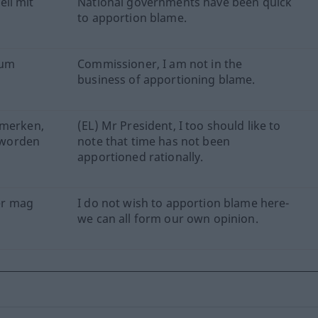
ll mit
National governments have been quick
to apportion blame.
 um
Commissioner, I am not in the
business of apportioning blame.
nmerken,
(EL) Mr President, I too should like to
t worden
note that time has not been
apportioned rationally.
der mag
I do not wish to apportion blame here-
we can all form our own opinion.