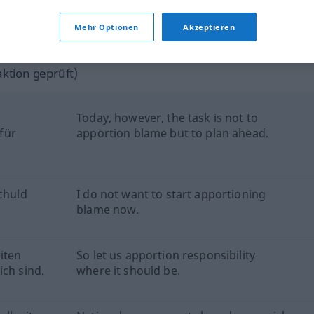
to apportion the costs
Mehr Optionen
Akzeptieren
Quellen für "apportion"
ktion geprüft)
Today, however, the task is not to
für
apportion blame but to plan ahead.
Schuld
I do not want to start apportioning
blame now.
iten
So let us apportion responsibility
ich sind.
where it should be.