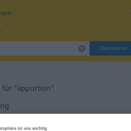
HMEN
Übersetzen
 für "apportion"
ung
atsphäre ist uns wichtig