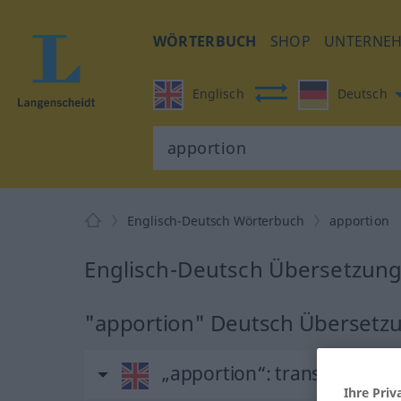
WÖRTERBUCH
SHOP
UNTERNE
Englisch
Deutsch
Englisch-Deutsch Wörterbuch
apportion
Englisch-Deutsch Übersetzung
"apportion" Deutsch Übersetz
„apportion“
: transitive verb
Ihre Priv