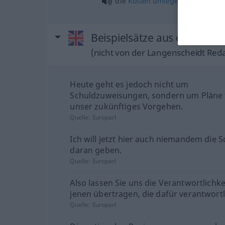
die
Kosten
umlegen
Beispielsätze aus externen 
(nicht von der Langenscheidt Reda
Heute geht es jedoch nicht um
Schuldzuweisungen, sondern um Pläne 
unser zukünftiges Vorgehen.
Quelle:
Europarl
Ich will jetzt hier auch niemandem die 
daran geben.
Quelle:
Europarl
Also lassen Sie uns die Verantwortlichke
jenen übertragen, die dafür verantwortl
Quelle:
Europarl