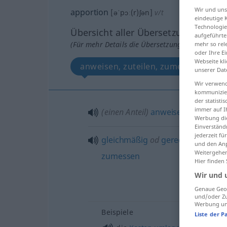
Wir und un
apportion
[əˈpɔː(r)ʃən]
v/t
eindeutige 
Technologie
Übersicht aller Übersetzungen
aufgeführte
(Für mehr Details die Übersetzung anklicken/an
mehr so rel
oder Ihre E
Webseite kli
anweisen, zuteilen, zumessen
unserer Dat
Wir verwend
kommunizier
der statist
immer auf I
(einen Anteil)
anweisen
,
zuteilen
,
Werbung die
Einverständ
jederzeit f
gleichmäßig
od
gerecht
zuteilen
und den Anp
Weitergehen
zumessen
Hier finden
Wir und 
Genaue Geol
und/oder Zu
Werbung und
Beispiele
Liste der P