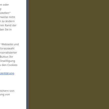
en oder
g-
ustellen“
rweise nicht
en zu ändern
eren Rand der
den Sie in
er Webseite und
 Vorauswahl
sonalisierter
Button Ihr
Einwilligung
zu den Cookies
.
zerklärung
.
eichern von
sung von