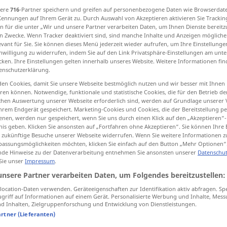
sere
716
-Partner speichern und greifen auf personenbezogene Daten wie Browserdat
Kennungen auf Ihrem Gerät zu. Durch Auswahl von Akzeptieren aktivieren Sie Trackin
n für die unter „Wir und unsere Partner verarbeiten Daten, um Ihnen Dienste bereitz
n Zwecke. Wenn Tracker deaktiviert sind, sind manche Inhalte und Anzeigen mögliche
tippen)
evant für Sie. Sie können dieses Menü jederzeit wieder aufrufen, um Ihre Einstellung
inwilligung zu widerrufen, indem Sie auf den Link Privatsphäre-Einstellungen am unt
cken. Ihre Einstellungen gelten innerhalb unseres Website. Weitere Informationen fin
gleichmäßig gerecht zuteilen verteilen, zumessen
enschutzerklärung.
en Cookies, damit Sie unsere Webseite bestmöglich nutzen und wir besser mit Ihnen
en können. Notwendige, funktionale und statistische Cookies, die für den Betrieb d
ischen Auswertung unserer Webseite erforderlich sind, werden auf Grundlage unserer
hrem Endgerät gespeichert. Marketing-Cookies und Cookies, die der Bereitstellung per
zumessen
apportion
allocate
nen, werden nur gespeichert, wenn Sie uns durch einen Klick auf den „Akzeptieren“-
nis geben. Klicken Sie ansonsten auf „Fortfahren ohne Akzeptieren“. Sie können Ihre 
ür zukünftige Besuche unserer Webseite widerrufen. Wenn Sie weitere Informationen 
od
verteilen
,
apportion
distribute evenly
assungsmöglichkeiten möchten, klicken Sie einfach auf den Button „Mehr Optionen“
de Hinweise zu der Datenverarbeitung entnehmen Sie ansonsten unserer
Datenschut
 Sie unser
Impressum
.
unsere Partner verarbeiten Daten, um Folgendes bereitzustellen:
syn vgl.
allot
apportion
→ siehe „
“
ocation-Daten verwenden. Geräteeigenschaften zur Identifikation aktiv abfragen. Sp
griff auf Informationen auf einem Gerät. Personalisierte Werbung und Inhalte, Mes
 Inhalten, Zielgruppenforschung und Entwicklung von Dienstleistungen.
artner (Lieferanten)