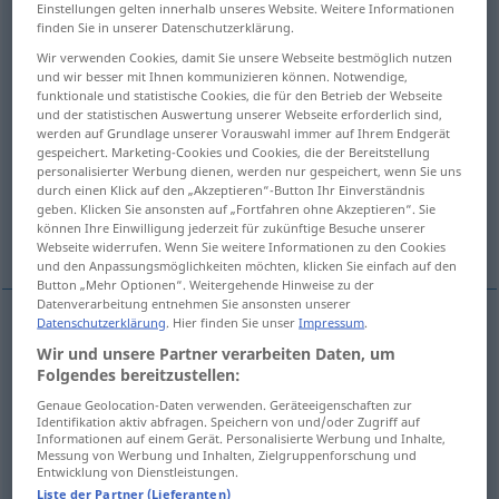
Einstellungen gelten innerhalb unseres Website. Weitere Informationen
finden Sie in unserer Datenschutzerklärung.
Übersicht aller Übersetzungen
Wir verwenden Cookies, damit Sie unsere Webseite bestmöglich nutzen
(Für mehr Details die Übersetzung anklicken/antippen)
und wir besser mit Ihnen kommunizieren können. Notwendige,
funktionale und statistische Cookies, die für den Betrieb der Webseite
to mete out to...
und der statistischen Auswertung unserer Webseite erforderlich sind,
werden auf Grundlage unserer Vorauswahl immer auf Ihrem Endgerät
gespeichert. Marketing-Cookies und Cookies, die der Bereitstellung
personalisierter Werbung dienen, werden nur gespeichert, wenn Sie uns
to attach [no] importance to an affair
durch einen Klick auf den „Akzeptieren“-Button Ihr Einverständnis
geben. Klicken Sie ansonsten auf „Fortfahren ohne Akzeptieren“. Sie
können Ihre Einwilligung jederzeit für zukünftige Besuche unserer
to dole out...
Webseite widerrufen. Wenn Sie weitere Informationen zu den Cookies
und den Anpassungsmöglichkeiten möchten, klicken Sie einfach auf den
Button „Mehr Optionen“. Weitergehende Hinweise zu der
Datenverarbeitung entnehmen Sie ansonsten unserer
Datenschutzerklärung
. Hier finden Sie unser
Impressum
.
Beispiele
Wir und unsere Partner verarbeiten Daten, um
jemandem
etwas
zumessen
Essen, Land, Arbeit
Folgendes bereitzustellen:
od
Genaue Geolocation-Daten verwenden. Geräteeigenschaften zur
to
allot
(
issue
, apportion)
sth
to
sb
Identifikation aktiv abfragen. Speichern von und/oder Zugriff auf
Informationen auf einem Gerät. Personalisierte Werbung und Inhalte,
Messung von Werbung und Inhalten, Zielgruppenforschung und
jemandem
etwas
zumessen
Strafe
Entwicklung von Dienstleistungen.
Liste der Partner (Lieferanten)