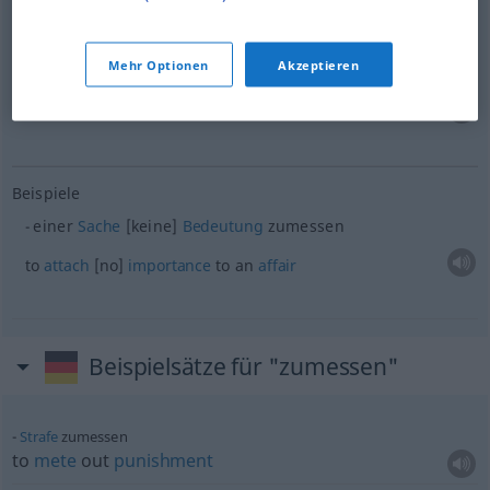
to
mete
sth
out to
sb
Mehr Optionen
Akzeptieren
od
etwas
knapp
(
sparsam) zumessen
to
dole
sth
out
Beispiele
einer
Sache
[keine]
Bedeutung
zumessen
to
attach
[no]
importance
to an
affair
Beispielsätze für "zumessen"
Strafe
zumessen
to
mete
out
punishment