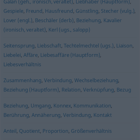
Galan (geh., ironisch, veraltet)
,
Liebhaber (Hauptform)
,
Gespiele
,
Freund
,
Hausfreund
,
Günstling
,
Stecher (vulg.)
,
Lover (engl.)
,
Beschäler (derb)
,
Beziehung
,
Kavalier
(ironisch, veraltet)
,
Kerl (ugs., salopp)
Seitensprung
,
Liebschaft
,
Techtelmechtel (ugs.)
,
Liaison
,
Liebelei
,
Affäre
,
Liebesaffäre (Hauptform)
,
Liebesverhältnis
Zusammenhang
,
Verbindung
,
Wechselbeziehung
,
Beziehung (Hauptform)
,
Relation
,
Verknüpfung
,
Bezug
Beziehung
,
Umgang
,
Konnex
,
Kommunikation
,
Berührung
,
Annäherung
,
Verbindung
,
Kontakt
Anteil
,
Quotient
,
Proportion
,
Größenverhältnis