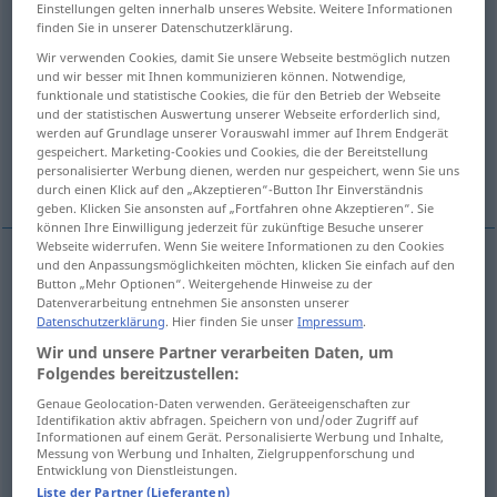
Einstellungen gelten innerhalb unseres Website. Weitere Informationen
finden Sie in unserer Datenschutzerklärung.
Übersicht aller Übersetzungen
Wir verwenden Cookies, damit Sie unsere Webseite bestmöglich nutzen
(Für mehr Details die Übersetzung anklicken/antippen)
und wir besser mit Ihnen kommunizieren können. Notwendige,
funktionale und statistische Cookies, die für den Betrieb der Webseite
relación, proporción
relación
lío
und der statistischen Auswertung unserer Webseite erforderlich sind,
werden auf Grundlage unserer Vorauswahl immer auf Ihrem Endgerät
gespeichert. Marketing-Cookies und Cookies, die der Bereitstellung
personalisierter Werbung dienen, werden nur gespeichert, wenn Sie uns
Weitere Beispiele...
durch einen Klick auf den „Akzeptieren“-Button Ihr Einverständnis
geben. Klicken Sie ansonsten auf „Fortfahren ohne Akzeptieren“. Sie
können Ihre Einwilligung jederzeit für zukünftige Besuche unserer
Webseite widerrufen. Wenn Sie weitere Informationen zu den Cookies
und den Anpassungsmöglichkeiten möchten, klicken Sie einfach auf den
Button „Mehr Optionen“. Weitergehende Hinweise zu der
relación
f
Verhältnis
Datenverarbeitung entnehmen Sie ansonsten unserer
Datenschutzerklärung
. Hier finden Sie unser
Impressum
.
proporción
f
Verhältnis
(≈ Größenverhältnis)
Wir und unsere Partner verarbeiten Daten, um
Folgendes bereitzustellen:
Genaue Geolocation-Daten verwenden. Geräteeigenschaften zur
Identifikation aktiv abfragen. Speichern von und/oder Zugriff auf
Informationen auf einem Gerät. Personalisierte Werbung und Inhalte,
relación
f
Verhältnis
(≈ Beziehung)
Messung von Werbung und Inhalten, Zielgruppenforschung und
Entwicklung von Dienstleistungen.
Liste der Partner (Lieferanten)