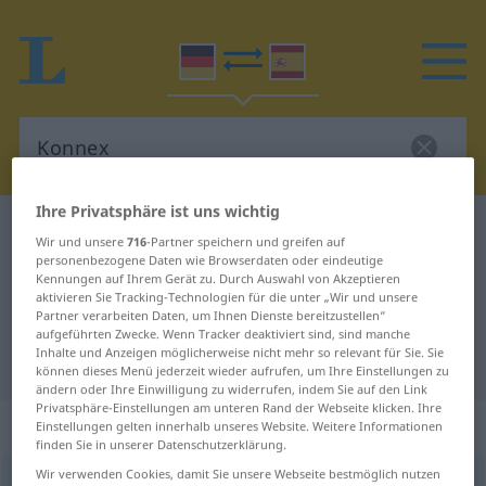
Ihre Privatsphäre ist uns wichtig
Deutsch-Spanisch Wörterbuch
Konnex
Wir und unsere
716
-Partner speichern und greifen auf
Deutsch-Spanisch Übersetzung für
personenbezogene Daten wie Browserdaten oder eindeutige
Kennungen auf Ihrem Gerät zu. Durch Auswahl von Akzeptieren
"Konnex"
aktivieren Sie Tracking-Technologien für die unter „Wir und unsere
Partner verarbeiten Daten, um Ihnen Dienste bereitzustellen“
aufgeführten Zwecke. Wenn Tracker deaktiviert sind, sind manche
Inhalte und Anzeigen möglicherweise nicht mehr so relevant für Sie. Sie
"Konnex" Spanisch Übersetzung
können dieses Menü jederzeit wieder aufrufen, um Ihre Einstellungen zu
ändern oder Ihre Einwilligung zu widerrufen, indem Sie auf den Link
Privatsphäre-Einstellungen am unteren Rand der Webseite klicken. Ihre
„Konnex“
: Maskulinum
Einstellungen gelten innerhalb unseres Website. Weitere Informationen
finden Sie in unserer Datenschutzerklärung.
Wir verwenden Cookies, damit Sie unsere Webseite bestmöglich nutzen
Konnex
m
<
Konnexes
;
Konnexe
>