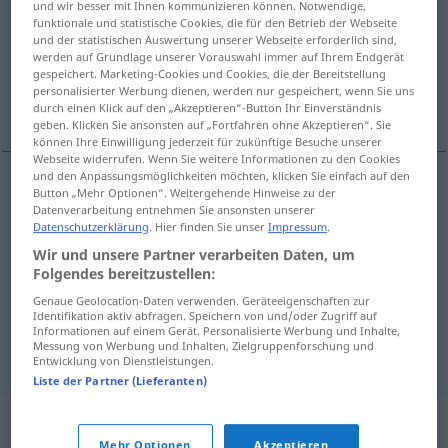
und wir besser mit Ihnen kommunizieren können. Notwendige,
funktionale und statistische Cookies, die für den Betrieb der Webseite
Übersicht aller Übersetzungen
und der statistischen Auswertung unserer Webseite erforderlich sind,
werden auf Grundlage unserer Vorauswahl immer auf Ihrem Endgerät
(Für mehr Details die Übersetzung anklicken/antippen)
gespeichert. Marketing-Cookies und Cookies, die der Bereitstellung
personalisierter Werbung dienen, werden nur gespeichert, wenn Sie uns
conexión, relación, nexo, contacto
durch einen Klick auf den „Akzeptieren“-Button Ihr Einverständnis
geben. Klicken Sie ansonsten auf „Fortfahren ohne Akzeptieren“. Sie
können Ihre Einwilligung jederzeit für zukünftige Besuche unserer
Webseite widerrufen. Wenn Sie weitere Informationen zu den Cookies
und den Anpassungsmöglichkeiten möchten, klicken Sie einfach auf den
Button „Mehr Optionen“. Weitergehende Hinweise zu der
conexión
f
Konnex
Datenverarbeitung entnehmen Sie ansonsten unserer
Datenschutzerklärung
. Hier finden Sie unser
Impressum
.
relación
f
Konnex
Wir und unsere Partner verarbeiten Daten, um
Folgendes bereitzustellen:
nexo
m
Konnex
Genaue Geolocation-Daten verwenden. Geräteeigenschaften zur
Identifikation aktiv abfragen. Speichern von und/oder Zugriff auf
Informationen auf einem Gerät. Personalisierte Werbung und Inhalte,
contacto
m
Konnex
Kontakt
Messung von Werbung und Inhalten, Zielgruppenforschung und
GEH
Entwicklung von Dienstleistungen.
Liste der Partner (Lieferanten)
Synonyme für "Konnex"
Mehr Optionen
Akzeptieren