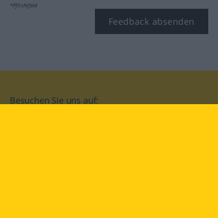
*Pflichtfeld
Feedback absenden
Besuchen Sie uns auf:
facebook
YouTube
Instagram
Langenscheidt
NUTZUNGSBEDINGUNGEN