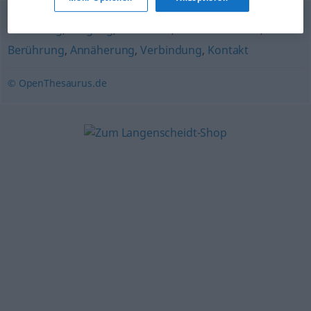
Beziehung
,
Umgang
,
Verhältnis
,
Kommunikation
,
Berührung
,
Annäherung
,
Verbindung
,
Kontakt
© OpenThesaurus.de