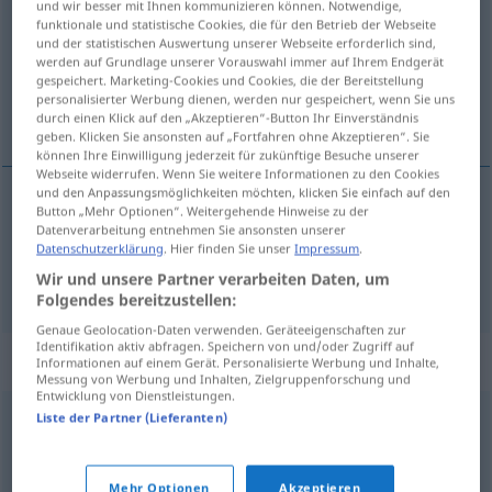
und wir besser mit Ihnen kommunizieren können. Notwendige,
funktionale und statistische Cookies, die für den Betrieb der Webseite
Übersicht aller Übersetzungen
und der statistischen Auswertung unserer Webseite erforderlich sind,
werden auf Grundlage unserer Vorauswahl immer auf Ihrem Endgerät
(Für mehr Details die Übersetzung anklicken/antippen)
gespeichert. Marketing-Cookies und Cookies, die der Bereitstellung
personalisierter Werbung dienen, werden nur gespeichert, wenn Sie uns
amoríos, ligue
durch einen Klick auf den „Akzeptieren“-Button Ihr Einverständnis
geben. Klicken Sie ansonsten auf „Fortfahren ohne Akzeptieren“. Sie
können Ihre Einwilligung jederzeit für zukünftige Besuche unserer
Webseite widerrufen. Wenn Sie weitere Informationen zu den Cookies
und den Anpassungsmöglichkeiten möchten, klicken Sie einfach auf den
Button „Mehr Optionen“. Weitergehende Hinweise zu der
amoríos
mpl
Liebschaft
Datenverarbeitung entnehmen Sie ansonsten unserer
Datenschutzerklärung
. Hier finden Sie unser
Impressum
.
Wir und unsere Partner verarbeiten Daten, um
ligue
m
Liebschaft
Folgendes bereitzustellen:
Genaue Geolocation-Daten verwenden. Geräteeigenschaften zur
Identifikation aktiv abfragen. Speichern von und/oder Zugriff auf
Synonyme für "Liebschaft"
Informationen auf einem Gerät. Personalisierte Werbung und Inhalte,
Messung von Werbung und Inhalten, Zielgruppenforschung und
Entwicklung von Dienstleistungen.
Liste der Partner (Lieferanten)
Liebesgeschichte
,
Romanze
,
Liebesabenteuer
Mehr Optionen
Akzeptieren