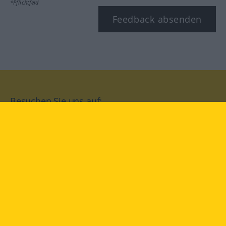
*Pflichtfeld
Feedback absenden
Besuchen Sie uns auf:
facebook
YouTube
Instagram
Langenscheidt
NUTZUNGSBEDINGUNGEN