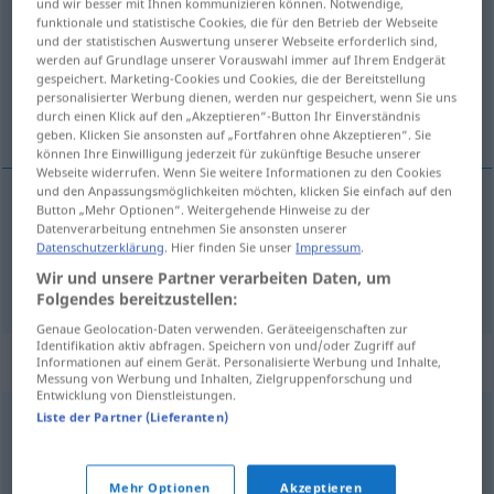
und wir besser mit Ihnen kommunizieren können. Notwendige,
funktionale und statistische Cookies, die für den Betrieb der Webseite
Übersicht aller Übersetzungen
und der statistischen Auswertung unserer Webseite erforderlich sind,
werden auf Grundlage unserer Vorauswahl immer auf Ihrem Endgerät
(Für mehr Details die Übersetzung anklicken/antippen)
gespeichert. Marketing-Cookies und Cookies, die der Bereitstellung
personalisierter Werbung dienen, werden nur gespeichert, wenn Sie uns
ligue, lío, enredo
durch einen Klick auf den „Akzeptieren“-Button Ihr Einverständnis
geben. Klicken Sie ansonsten auf „Fortfahren ohne Akzeptieren“. Sie
können Ihre Einwilligung jederzeit für zukünftige Besuche unserer
Webseite widerrufen. Wenn Sie weitere Informationen zu den Cookies
und den Anpassungsmöglichkeiten möchten, klicken Sie einfach auf den
Button „Mehr Optionen“. Weitergehende Hinweise zu der
lío
m
(amoroso),
enredo
m
Liaison
Datenverarbeitung entnehmen Sie ansonsten unserer
Datenschutzerklärung
. Hier finden Sie unser
Impressum
.
Wir und unsere Partner verarbeiten Daten, um
ligue
m
Liaison
UMG
Folgendes bereitzustellen:
Genaue Geolocation-Daten verwenden. Geräteeigenschaften zur
Identifikation aktiv abfragen. Speichern von und/oder Zugriff auf
Synonyme für "Liaison"
Informationen auf einem Gerät. Personalisierte Werbung und Inhalte,
Messung von Werbung und Inhalten, Zielgruppenforschung und
Entwicklung von Dienstleistungen.
Liste der Partner (Lieferanten)
Seitensprung
,
Liebschaft
,
Techtelmechtel (ugs.)
,
Liebelei
,
Affäre
,
Liebesaffäre (Hauptform)
,
Verhältnis
,
Mehr Optionen
Akzeptieren