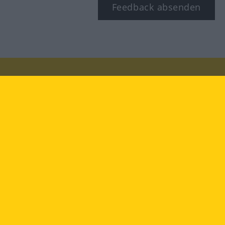
Feedback absenden
Besuchen Sie uns auf:
facebook
YouTube
Instagram
Langenscheidt
NUTZUNGSBEDINGUNGEN
DATENSCHUTZBESTIMMUNGEN