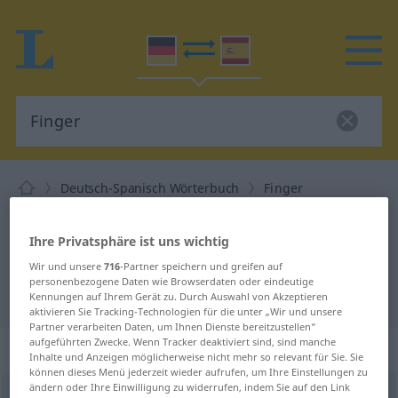
Deutsch-Spanisch Wörterbuch
Finger
Deutsch-Spanisch Übersetzung für
"Finger"
Ihre Privatsphäre ist uns wichtig
Wir und unsere
716
-Partner speichern und greifen auf
personenbezogene Daten wie Browserdaten oder eindeutige
"Finger" Spanisch Übersetzung
Kennungen auf Ihrem Gerät zu. Durch Auswahl von Akzeptieren
aktivieren Sie Tracking-Technologien für die unter „Wir und unsere
Partner verarbeiten Daten, um Ihnen Dienste bereitzustellen“
aufgeführten Zwecke. Wenn Tracker deaktiviert sind, sind manche
„Finger“
: Maskulinum
Inhalte und Anzeigen möglicherweise nicht mehr so relevant für Sie. Sie
können dieses Menü jederzeit wieder aufrufen, um Ihre Einstellungen zu
ändern oder Ihre Einwilligung zu widerrufen, indem Sie auf den Link
Finger
[ˈfɪŋər]
m
<
Fingers
;
Finger
>