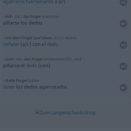
agarrarse
fuertemente
a
a/c
sich
die Finger
quetschen
(
DAT
)
pillarse los dedos
mit dem Finger (auf
etwas
)
deuten
ACUS
señalar
(
a/c
) con el
dedo
in
(sich
den Finger
einklemmen
(
)
DAT
)
AKK
pillarse el
dedo
(con)
steife Finger
haben
tener
los dedos agarrotados