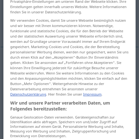
Privatsphäre-Einstellungen am unteren Rand der Webseite klicken. Ihre
Einstellungen gelten innerhalb unseres Website. Weitere Informationen
Übersicht aller Übersetzungen
finden Sie in unserer Datenschutzerklärung.
(Für mehr Details die Übersetzung anklicken/antippen)
Wir verwenden Cookies, damit Sie unsere Webseite bestmöglich nutzen
und wir besser mit Ihnen kommunizieren können. Notwendige,
funktionale und statistische Cookies, die für den Betrieb der Webseite
dedo
Weitere Beispiele...
und der statistischen Auswertung unserer Webseite erforderlich sind,
werden auf Grundlage unserer Vorauswahl immer auf Ihrem Endgerät
gespeichert. Marketing-Cookies und Cookies, die der Bereitstellung
personalisierter Werbung dienen, werden nur gespeichert, wenn Sie uns
durch einen Klick auf den „Akzeptieren“-Button Ihr Einverständnis
geben. Klicken Sie ansonsten auf „Fortfahren ohne Akzeptieren“. Sie
dedo
m
Finger
können Ihre Einwilligung jederzeit für zukünftige Besuche unserer
Webseite widerrufen. Wenn Sie weitere Informationen zu den Cookies
und den Anpassungsmöglichkeiten möchten, klicken Sie einfach auf den
breit
Fingerbreit
Finger
→ siehe „
“
Button „Mehr Optionen“. Weitergehende Hinweise zu der
Datenverarbeitung entnehmen Sie ansonsten unserer
Datenschutzerklärung
. Hier finden Sie unser
Impressum
.
Wir und unsere Partner verarbeiten Daten, um
Beispiele
Folgendes bereitzustellen:
die Finger (mit) im
Spiel
haben
FIG
UMG
Genaue Geolocation-Daten verwenden. Geräteeigenschaften zur
Identifikation aktiv abfragen. Speichern von und/oder Zugriff auf
Informationen auf einem Gerät. Personalisierte Werbung und Inhalte,
estar
mezclado en el
asunto
Messung von Werbung und Inhalten, Zielgruppenforschung und
Entwicklung von Dienstleistungen.