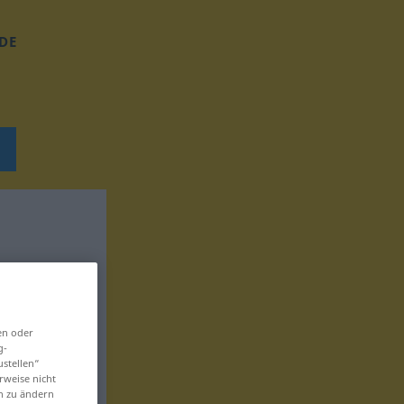
DE
en oder
g-
ustellen“
rweise nicht
en zu ändern