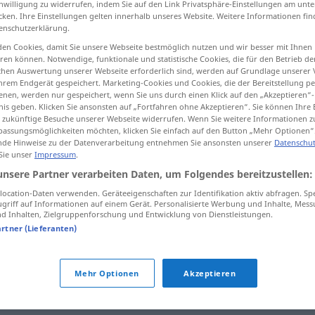
inwilligung zu widerrufen, indem Sie auf den Link Privatsphäre-Einstellungen am unt
cken. Ihre Einstellungen gelten innerhalb unseres Website. Weitere Informationen fin
enschutzerklärung.
en Cookies, damit Sie unsere Webseite bestmöglich nutzen und wir besser mit Ihnen
en können. Notwendige, funktionale und statistische Cookies, die für den Betrieb d
tippen)
ischen Auswertung unserer Webseite erforderlich sind, werden auf Grundlage unserer
hrem Endgerät gespeichert. Marketing-Cookies und Cookies, die der Bereitstellung per
nen, werden nur gespeichert, wenn Sie uns durch einen Klick auf den „Akzeptieren“-
nis geben. Klicken Sie ansonsten auf „Fortfahren ohne Akzeptieren“. Sie können Ihre 
durch
ür zukünftige Besuche unserer Webseite widerrufen. Wenn Sie weitere Informationen 
durchs → siehe „
“
assungsmöglichkeiten möchten, klicken Sie einfach auf den Button „Mehr Optionen“
de Hinweise zu der Datenverarbeitung entnehmen Sie ansonsten unserer
Datenschut
 Sie unser
Impressum
.
unsere Partner verarbeiten Daten, um Folgendes bereitzustellen:
ocation-Daten verwenden. Geräteeigenschaften zur Identifikation aktiv abfragen. Sp
griff auf Informationen auf einem Gerät. Personalisierte Werbung und Inhalte, Mes
 Inhalten, Zielgruppenforschung und Entwicklung von Dienstleistungen.
durchs
Examen
rasseln
artner (Lieferanten)
durchs
Examen
segeln
Mehr Optionen
Akzeptieren
alma
es dringt mir durchs
Herz