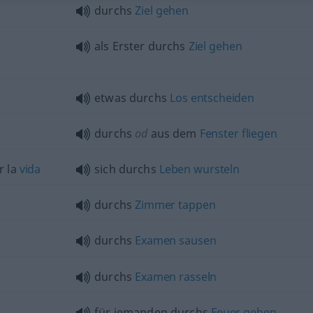
durchs
Ziel
gehen
als Erster durchs
Ziel
gehen
etwas
durchs
Los
entscheiden
durchs
od
aus dem
Fenster
fliegen
r la
vida
sich durchs
Leben
wursteln
durchs
Zimmer
tappen
durchs
Examen
sausen
durchs
Examen
rasseln
für jemanden durchs
Feuer
gehen