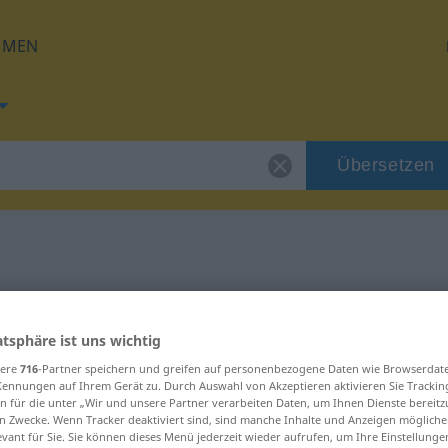
HMEN
Übersetzen
 für "durchs"
atsphäre ist uns wichtig
g
sere
716
-Partner speichern und greifen auf personenbezogene Daten wie Browserdat
Kennungen auf Ihrem Gerät zu. Durch Auswahl von Akzeptieren aktivieren Sie Trackin
n für die unter „Wir und unsere Partner verarbeiten Daten, um Ihnen Dienste bereitz
n Zwecke. Wenn Tracker deaktiviert sind, sind manche Inhalte und Anzeigen mögliche
evant für Sie. Sie können dieses Menü jederzeit wieder aufrufen, um Ihre Einstellung