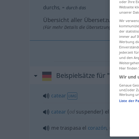
oder Ihre E
durchs
Webseite kli
,
= durch das
unserer Dat
Übersicht aller Übersetzungen
Wir verwend
kommunizier
(Für mehr Details die Übersetzung anklicken/an
der statist
immer auf I
Werbung die
Einverständ
jederzeit f
und den Anp
Weitergehen
Hier finden
Beispielsätze für "durchs"
Wir und 
Genaue Geol
und/oder Zu
Werbung und
catear
UMG
Liste der P
catear
(
od
suspender) el
examen
UMG
me traspasa el
corazón
, me
parte
el