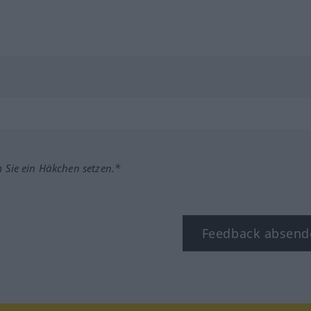
m Sie ein Häkchen setzen.*
Feedback absend