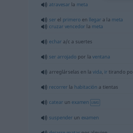
atravesar
la
meta
ser
el
primero
en
llegar
a la
meta
cruzar
vencedor
la
meta
echar
a/c
a suertes
ser
arrojado
por la
ventana
arreglárselas en la
vida
,
ir
tirando po
recorrer
la
habitación
a tientas
catear
un
examen
UMG
suspender
un
examen
dejarse
matar
por
alguien