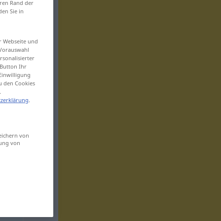
eren Rand der
den Sie in
er Webseite und
 Vorauswahl
sonalisierter
Button Ihr
Einwilligung
zu den Cookies
.
zerklärung
.
eichern von
sung von