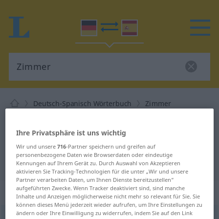
Deutsch-Spanisch Wörterbuch
Zimmer
Deutsch-Spanisch Übersetzung für
"Zimmer"
Ihre Privatsphäre ist uns wichtig
Wir und unsere
716
-Partner speichern und greifen auf
personenbezogene Daten wie Browserdaten oder eindeutige
"Zimmer" Spanisch Übersetzung
Kennungen auf Ihrem Gerät zu. Durch Auswahl von Akzeptieren
aktivieren Sie Tracking-Technologien für die unter „Wir und unsere
Partner verarbeiten Daten, um Ihnen Dienste bereitzustellen“
aufgeführten Zwecke. Wenn Tracker deaktiviert sind, sind manche
„Zimmer“
: Neutrum
Inhalte und Anzeigen möglicherweise nicht mehr so relevant für Sie. Sie
können dieses Menü jederzeit wieder aufrufen, um Ihre Einstellungen zu
ändern oder Ihre Einwilligung zu widerrufen, indem Sie auf den Link
Zimmer
[ˈtsɪmər]
n
<
Zimmers
;
Zimmer
>