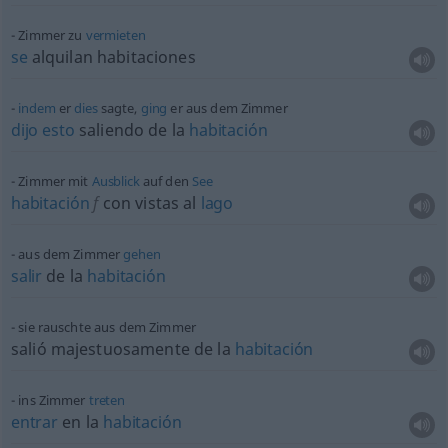
Zimmer zu
vermieten
se
alquilan habitaciones
indem
er
dies
sagte,
ging
er aus dem Zimmer
dijo
esto
saliendo de la
habitación
Zimmer mit
Ausblick
auf den
See
habitación
f
con vistas al
lago
aus dem Zimmer
gehen
salir
de la
habitación
sie rauschte aus dem Zimmer
salió majestuosamente de la
habitación
ins Zimmer
treten
entrar
en la
habitación