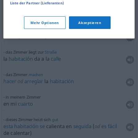
Liste der Partner (Lieferanten)
ein Zimmer mit
Aussicht
auf das
Meer
una
habitación
con vistas al
mar
Mehr Optionen
Akzeptieren
das Zimmer
durchlüften
airear
(
od
ventilar) la
habitación
das Zimmer liegt zur
Straße
la
habitación
da a la
calle
das Zimmer
machen
hacer
od
arreglar
la
habitación
in meinem Zimmer
en mi
cuarto
dieses Zimmer heizt sich
gut
esta
habitación
se
calienta en
seguida
(
od
es
fácil
de calentar)