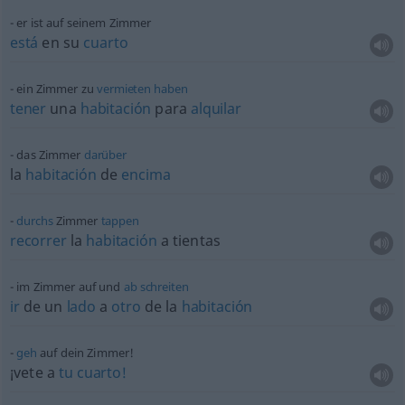
er ist auf seinem Zimmer
está
en su
cuarto
ein Zimmer zu
vermieten
haben
tener
una
habitación
para
alquilar
das Zimmer
darüber
la
habitación
de
encima
durchs
Zimmer
tappen
recorrer
la
habitación
a tientas
im Zimmer auf und
ab
schreiten
ir
de un
lado
a
otro
de la
habitación
geh
auf dein Zimmer!
¡vete a
tu
cuarto!