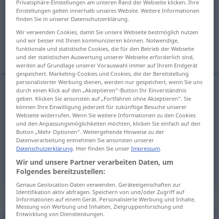
Privatsphäre-Einstellungen am unteren Rand der Webseite klicken. Ihre
Einstellungen gelten innerhalb unseres Website. Weitere Informationen
Übersicht aller Übersetzungen
finden Sie in unserer Datenschutzerklärung.
(Für mehr Details die Übersetzung anklicken/antippen)
Wir verwenden Cookies, damit Sie unsere Webseite bestmöglich nutzen
und wir besser mit Ihnen kommunizieren können. Notwendige,
funktionale und statistische Cookies, die für den Betrieb der Webseite
cuarto, sala, habitación
und der statistischen Auswertung unserer Webseite erforderlich sind,
werden auf Grundlage unserer Vorauswahl immer auf Ihrem Endgerät
gespeichert. Marketing-Cookies und Cookies, die der Bereitstellung
personalisierter Werbung dienen, werden nur gespeichert, wenn Sie uns
durch einen Klick auf den „Akzeptieren“-Button Ihr Einverständnis
geben. Klicken Sie ansonsten auf „Fortfahren ohne Akzeptieren“. Sie
cuarto
m
Zimmer
können Ihre Einwilligung jederzeit für zukünftige Besuche unserer
Webseite widerrufen. Wenn Sie weitere Informationen zu den Cookies
habitación
und den Anpassungsmöglichkeiten möchten, klicken Sie einfach auf den
f
Zimmer
Button „Mehr Optionen“. Weitergehende Hinweise zu der
Datenverarbeitung entnehmen Sie ansonsten unserer
sala
f
Zimmer
großes
Datenschutzerklärung
. Hier finden Sie unser
Impressum
.
Wir und unsere Partner verarbeiten Daten, um
Folgendes bereitzustellen:
Genaue Geolocation-Daten verwenden. Geräteeigenschaften zur
Identifikation aktiv abfragen. Speichern von und/oder Zugriff auf
Beispielsätze für "Zimmer"
Informationen auf einem Gerät. Personalisierte Werbung und Inhalte,
Messung von Werbung und Inhalten, Zielgruppenforschung und
Entwicklung von Dienstleistungen.