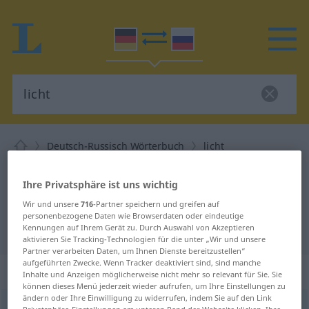
Deutsch-Russisch Wörterbuch
licht
Deutsch-Russisch Übersetzung für
Ihre Privatsphäre ist uns wichtig
"licht"
Wir und unsere
716
-Partner speichern und greifen auf
personenbezogene Daten wie Browserdaten oder eindeutige
Kennungen auf Ihrem Gerät zu. Durch Auswahl von Akzeptieren
"licht" Russisch Übersetzung
aktivieren Sie Tracking-Technologien für die unter „Wir und unsere
Partner verarbeiten Daten, um Ihnen Dienste bereitzustellen“
aufgeführten Zwecke. Wenn Tracker deaktiviert sind, sind manche
„licht“
Inhalte und Anzeigen möglicherweise nicht mehr so relevant für Sie. Sie
können dieses Menü jederzeit wieder aufrufen, um Ihre Einstellungen zu
ändern oder Ihre Einwilligung zu widerrufen, indem Sie auf den Link
licht