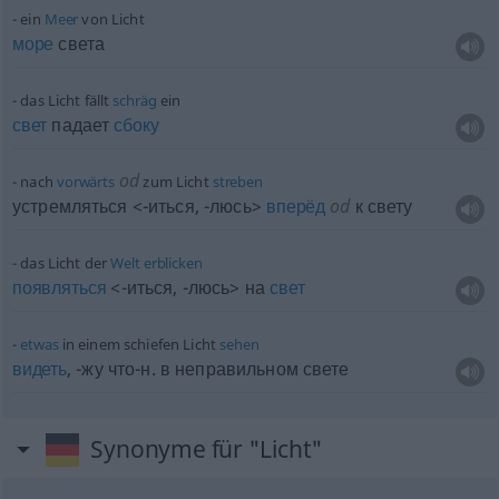
ein
Meer
von Licht
море
света
das Licht fällt
schräg
ein
свет
падает
сбоку
od
nach
vorwärts
zum Licht
streben
устремляться <-иться, -люсь>
вперёд
od
к свету
das Licht der
Welt
erblicken
появляться
<-иться, -люсь> на
свет
etwas
in einem schiefen Licht
sehen
видеть
, -жу что-н. в неправильном свете
Synonyme für "Licht"