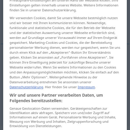
Privatsphäre-Einstellungen am unteren Rand der Webseite klicken. Ihre
Einstellungen gelten innerhalb unseres Website. Weitere Informationen
Übersicht aller Übersetzungen
finden Sie in unserer Datenschutzerklärung.
(Für mehr Details die Übersetzung anklicken/antippen)
Wir verwenden Cookies, damit Sie unsere Webseite bestmöglich nutzen
und wir besser mit Ihnen kommunizieren können. Notwendige,
funktionale und statistische Cookies, die für den Betrieb der Webseite
светлый
редкий, реже
und der statistischen Auswertung unserer Webseite erforderlich sind,
werden auf Grundlage unserer Vorauswahl immer auf Ihrem Endgerät
gespeichert. Marketing-Cookies und Cookies, die der Bereitstellung
personalisierter Werbung dienen, werden nur gespeichert, wenn Sie uns
durch einen Klick auf den „Akzeptieren“-Button Ihr Einverständnis
geben. Klicken Sie ansonsten auf „Fortfahren ohne Akzeptieren“. Sie
светлый
, -ел, -ла, -o
licht
hell
können Ihre Einwilligung jederzeit für zukünftige Besuche unserer
Webseite widerrufen. Wenn Sie weitere Informationen zu den Cookies
und den Anpassungsmöglichkeiten möchten, klicken Sie einfach auf den
Button „Mehr Optionen“. Weitergehende Hinweise zu der
Datenverarbeitung entnehmen Sie ansonsten unserer
Datenschutzerklärung
. Hier finden Sie unser
Impressum
.
редкий
, -ок,
-ка
, -o
licht
nicht dicht
Wir und unsere Partner verarbeiten Daten, um
Folgendes bereitzustellen:
реже
licht
KOMP
Genaue Geolocation-Daten verwenden. Geräteeigenschaften zur
Identifikation aktiv abfragen. Speichern von und/oder Zugriff auf
Informationen auf einem Gerät. Personalisierte Werbung und Inhalte,
Messung von Werbung und Inhalten, Zielgruppenforschung und
Entwicklung von Dienstleistungen.