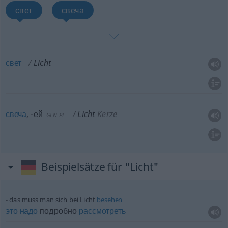
свет
свеча
свет
Licht
свеча
,
-ей
Licht
Kerze
GEN
PL
Beispielsätze für "Licht"
das muss man sich bei Licht
besehen
это
надо
подробно
рассмотреть