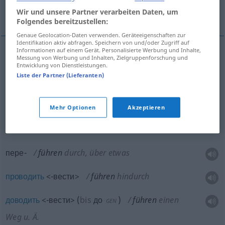
Wir und unsere Partner verarbeiten Daten, um
командовать, вести <по->, управлять
Folgendes bereitzustellen:
Genaue Geolocation-Daten verwenden. Geräteeigenschaften zur
Identifikation aktiv abfragen. Speichern von und/oder Zugriff auf
Informationen auf einem Gerät. Personalisierte Werbung und Inhalte,
Messung von Werbung und Inhalten, Zielgruppenforschung und
водить
, -жу
führen
geleiten
Entwicklung von Dienstleistungen.
UNBEST
Liste der Partner (Lieferanten)
вести
führen
geleiten
BEST
Mehr Optionen
Akzeptieren
приводить
<-вести>
führen
herführen, hinführen
a.
пере-
führen
durch, über etwas
проводить
<-вести>
führen
hindurch
доводить
<-вести>
(
bis
до
)
führen
einen
GEN
Weg u. Ä.