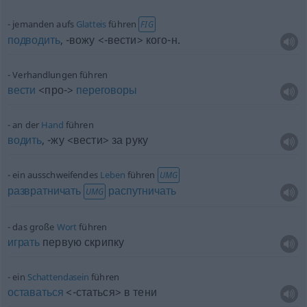
jemanden aufs
Glatteis
führen
FIG
подводить
, -вожу <-вести> кого-н.
Verhandlungen führen
вести
<про->
переговоры
an der
Hand
führen
водить
, -жу <вести> за руку
ein ausschweifendes
Leben
führen
UMG
развратничать
распутничать
UMG
das große
Wort
führen
играть
первую скрипку
ein
Schattendasein
führen
оставаться
<-статься> в тени