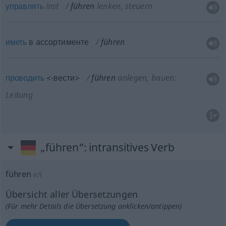
управлять
inst
führen
lenken, steuern
иметь
в ассортименте
führen
проводить
<-вести>
führen
anlegen, bauen:
Leitung
„führen“
: intransitives Verb
führen
v/i
Übersicht aller Übersetzungen
(Für mehr Details die Übersetzung anklicken/antippen)