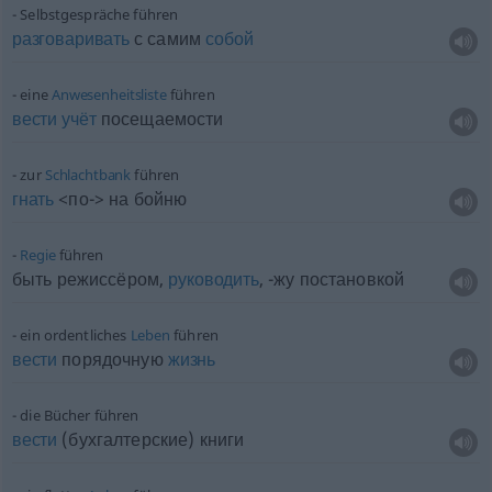
Selbstgespräche führen
разговаривать
с самим
собой
eine
Anwesenheitsliste
führen
вести
учёт
посещаемости
zur
Schlachtbank
führen
гнать
<по-> на бойню
Regie
führen
быть режиссёром,
руководить
, -жу постановкой
ein ordentliches
Leben
führen
вести
порядочную
жизнь
die Bücher führen
вести
(бухгалтерские) книги