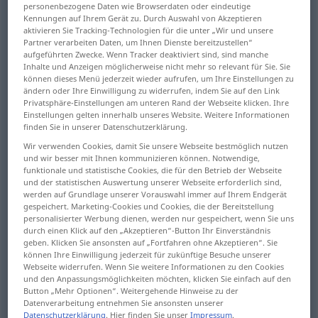
personenbezogene Daten wie Browserdaten oder eindeutige
Kennungen auf Ihrem Gerät zu. Durch Auswahl von Akzeptieren
Übersicht aller Übersetzungen
aktivieren Sie Tracking-Technologien für die unter „Wir und unsere
Partner verarbeiten Daten, um Ihnen Dienste bereitzustellen“
(Für mehr Details die Übersetzung anklicken/antippen)
aufgeführten Zwecke. Wenn Tracker deaktiviert sind, sind manche
Inhalte und Anzeigen möglicherweise nicht mehr so relevant für Sie. Sie
водить, приводить <-вести>, пере-, проводить
können dieses Menü jederzeit wieder aufrufen, um Ihre Einstellungen zu
<-вести>
ändern oder Ihre Einwilligung zu widerrufen, indem Sie auf den Link
Privatsphäre-Einstellungen am unteren Rand der Webseite klicken. Ihre
Einstellungen gelten innerhalb unseres Website. Weitere Informationen
вести
finden Sie in unserer Datenschutzerklärung.
Wir verwenden Cookies, damit Sie unsere Webseite bestmöglich nutzen
und wir besser mit Ihnen kommunizieren können. Notwendige,
руководить, возглавлять <-авить, -авлю>,
funktionale und statistische Cookies, die für den Betrieb der Webseite
управлять
und der statistischen Auswertung unserer Webseite erforderlich sind,
werden auf Grundlage unserer Vorauswahl immer auf Ihrem Endgerät
gespeichert. Marketing-Cookies und Cookies, die der Bereitstellung
personalisierter Werbung dienen, werden nur gespeichert, wenn Sie uns
иметь в ассортименте
durch einen Klick auf den „Akzeptieren“-Button Ihr Einverständnis
geben. Klicken Sie ansonsten auf „Fortfahren ohne Akzeptieren“. Sie
können Ihre Einwilligung jederzeit für zukünftige Besuche unserer
проводить <-вести>
Webseite widerrufen. Wenn Sie weitere Informationen zu den Cookies
und den Anpassungsmöglichkeiten möchten, klicken Sie einfach auf den
Button „Mehr Optionen“. Weitergehende Hinweise zu der
доводить <-вести>, вести
Datenverarbeitung entnehmen Sie ansonsten unserer
Datenschutzerklärung
. Hier finden Sie unser
Impressum
.