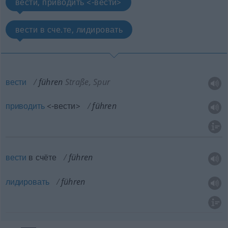
вести, приводить <-вести>
вести в счe.те, лидировать
вести
führen
Straße, Spur
приводить
<-вести>
führen
вести
в счёте
führen
лидировать
führen