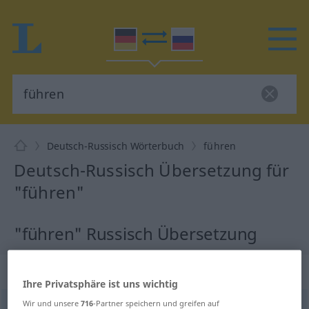
Deutsch-Russisch Wörterbuch
führen
Deutsch-Russisch Übersetzung für
"führen"
"führen" Russisch Übersetzung
„führen“
: transitives Verb
Ihre Privatsphäre ist uns wichtig
Wir und unsere
716
-Partner speichern und greifen auf
führen
v/t