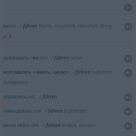
вести
führen
Konto, Gespräch, Haushalt, Krieg
u. Ä.
руководить
,
-жу
inst
führen
leiten
возглавлять <-авить, -авлю>
führen
anführen:
Delegation
управлять
inst
führen
командовать
inst
führen
befehligen
вести
<по->
akk
führen
lenken, steuern