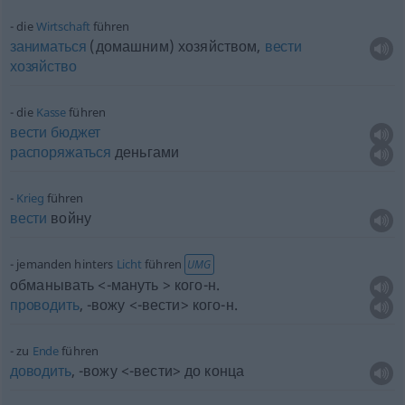
die
Wirtschaft
führen
заниматься
(домашним) хозяйством,
вести
хозяйство
die
Kasse
führen
вести
бюджет
распоряжаться
деньгами
Krieg
führen
вести
войну
jemanden hinters
Licht
führen
UMG
обманывать <-мануть > кого-н.
проводить
, -вожу <-вести> кого-н.
zu
Ende
führen
доводить
, -вожу <-вести> до конца