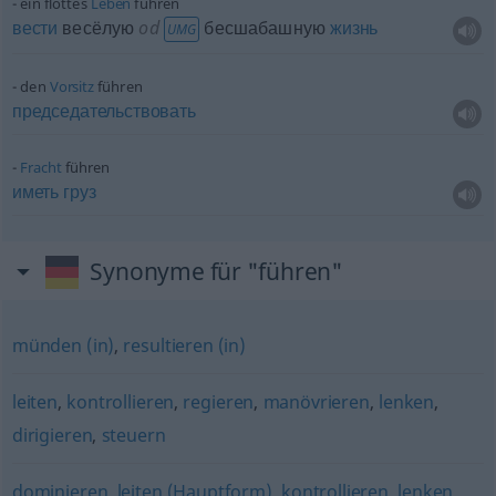
ein flottes
Leben
führen
вести
весёлую
od
бесшабашную
жизнь
UMG
den
Vorsitz
führen
председательствовать
Fracht
führen
иметь
груз
Synonyme für "führen"
münden (in)
,
resultieren (in)
leiten
,
kontrollieren
,
regieren
,
manövrieren
,
lenken
,
dirigieren
,
steuern
dominieren
,
leiten (Hauptform)
,
kontrollieren
,
lenken
,