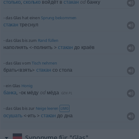
столько
,
сколько
войдёт в
стакан
od
банку
das Glas hat einen
Sprung
bekommen
стакан
треснул
das Glas bis zum
Rand
füllen
наполнять <-полнить >
стакан
до краёв
das Glas vom
Tisch
nehmen
брать<взять>
стакан
со стола
ein Glas
Honig
банка
,
-ок мёду
od
мёда
GEN
PL
das Glas bis zur
Neige
leeren
UMG
осушать
<-ить >
стакан
до дна
Synonyme für "Glas"