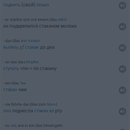
поднять
(свой)
бокал
er stärkte sich mit einem Glas
Milch
он подкрепился стаканом молока
das Glas
leer
trinken
выпить
pf
стакан
до дна
an das Glas
klopfen
стучать
<по-> по стакану
ein Glas
Tee
стакан
чаю
sie führte das Glas zum
Mund
она
поднесла
стакан
ко
рту
so
viel
, wie in ein Glas hineingeht