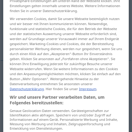
Privatsphäre-Einstellungen am unteren Rand der Webseite klicken. Ihre
Einstellungen gelten innerhalb unseres Website. Weitere Informationen
Übersicht aller Übersetzungen
finden Sie in unserer Datenschutzerklärung.
(Für mehr Details die Übersetzung anklicken/antippen)
Wir verwenden Cookies, damit Sie unsere Webseite bestmöglich nutzen
und wir besser mit Ihnen kommunizieren können. Notwendige,
funktionale und statistische Cookies, die für den Betrieb der Webseite
стекло, стe.кла
стакан, рюмка
und der statistischen Auswertung unserer Webseite erforderlich sind,
werden auf Grundlage unserer Vorauswahl immer auf Ihrem Endgerät
gespeichert. Marketing-Cookies und Cookies, die der Bereitstellung
очки, бинокль
personalisierter Werbung dienen, werden nur gespeichert, wenn Sie uns
durch einen Klick auf den „Akzeptieren“-Button Ihr Einverständnis
geben. Klicken Sie ansonsten auf „Fortfahren ohne Akzeptieren“. Sie
können Ihre Einwilligung jederzeit für zukünftige Besuche unserer
Webseite widerrufen. Wenn Sie weitere Informationen zu den Cookies
und den Anpassungsmöglichkeiten möchten, klicken Sie einfach auf den
стекло
Glas
Material
Button „Mehr Optionen“. Weitergehende Hinweise zu der
Datenverarbeitung entnehmen Sie ansonsten unserer
Datenschutzerklärung
. Hier finden Sie unser
Impressum
.
стёкла
,
-ол
gen
Glas
Material
PL
Wir und unsere Partner verarbeiten Daten, um
Folgendes bereitzustellen:
Genaue Geolocation-Daten verwenden. Geräteeigenschaften zur
Identifikation aktiv abfragen. Speichern von und/oder Zugriff auf
Informationen auf einem Gerät. Personalisierte Werbung und Inhalte,
стакан
Glas
Gefäß
Messung von Werbung und Inhalten, Zielgruppenforschung und
Entwicklung von Dienstleistungen.