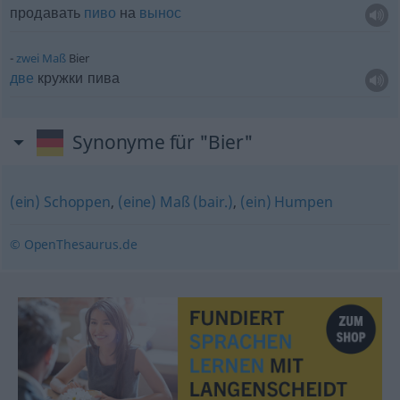
продавать
пиво
на
вынос
zwei
Maß
Bier
две
кружки пива
Synonyme für "Bier"
(ein) Schoppen
,
(eine) Maß (bair.)
,
(ein) Humpen
© OpenThesaurus.de