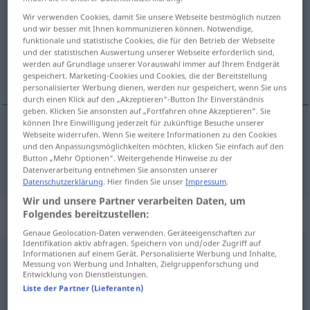
Wir verwenden Cookies, damit Sie unsere Webseite bestmöglich nutzen
Übersicht aller Übersetzungen
und wir besser mit Ihnen kommunizieren können. Notwendige,
funktionale und statistische Cookies, die für den Betrieb der Webseite
(Für mehr Details die Übersetzung anklicken/antippen)
und der statistischen Auswertung unserer Webseite erforderlich sind,
werden auf Grundlage unserer Vorauswahl immer auf Ihrem Endgerät
пиво
gespeichert. Marketing-Cookies und Cookies, die der Bereitstellung
personalisierter Werbung dienen, werden nur gespeichert, wenn Sie uns
durch einen Klick auf den „Akzeptieren“-Button Ihr Einverständnis
geben. Klicken Sie ansonsten auf „Fortfahren ohne Akzeptieren“. Sie
können Ihre Einwilligung jederzeit für zukünftige Besuche unserer
Webseite widerrufen. Wenn Sie weitere Informationen zu den Cookies
пиво
Bier
und den Anpassungsmöglichkeiten möchten, klicken Sie einfach auf den
Button „Mehr Optionen“. Weitergehende Hinweise zu der
Datenverarbeitung entnehmen Sie ansonsten unserer
Datenschutzerklärung
. Hier finden Sie unser
Impressum
.
Wir und unsere Partner verarbeiten Daten, um
Beispielsätze für "Bier"
Folgendes bereitzustellen:
Genaue Geolocation-Daten verwenden. Geräteeigenschaften zur
Identifikation aktiv abfragen. Speichern von und/oder Zugriff auf
Informationen auf einem Gerät. Personalisierte Werbung und Inhalte,
ein
Seidel
Bier
REG
Messung von Werbung und Inhalten, Zielgruppenforschung und
кружка
пива
Entwicklung von Dienstleistungen.
Liste der Partner (Lieferanten)