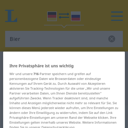
Deutsch-Russisch Wörterbuch
Bier
Ihre Privatsphäre ist uns wichtig
Deutsch-Russisch Übersetzung für
Wir und unsere
716
-Partner speichern und greifen auf
"Bier"
personenbezogene Daten wie Browserdaten oder eindeutige
Kennungen auf Ihrem Gerät zu. Durch Auswahl von Akzeptieren
aktivieren Sie Tracking-Technologien für die unter „Wir und unsere
Partner verarbeiten Daten, um Ihnen Dienste bereitzustellen“
"Bier" Russisch Übersetzung
aufgeführten Zwecke. Wenn Tracker deaktiviert sind, sind manche
Inhalte und Anzeigen möglicherweise nicht mehr so relevant für Sie. Sie
können dieses Menü jederzeit wieder aufrufen, um Ihre Einstellungen zu
„Bier“
: Neutrum
ändern oder Ihre Einwilligung zu widerrufen, indem Sie auf den Link
Privatsphäre-Einstellungen am unteren Rand der Webseite klicken. Ihre
Einstellungen gelten innerhalb unseres Website. Weitere Informationen
Bier
n
finden Sie in unserer Datenschutzerklärung.