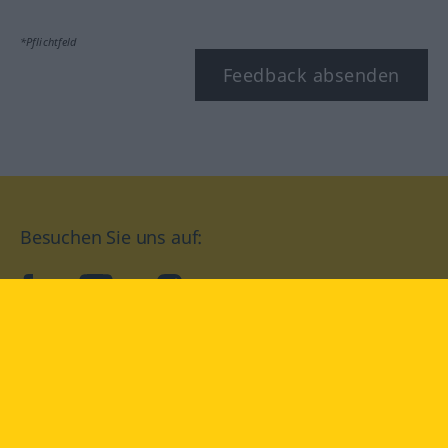
*Pflichtfeld
Feedback absenden
Besuchen Sie uns auf:
facebook
YouTube
Instagram
Langenscheidt