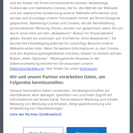
und wir besser mit Ihnen kommunizieren können. Notwendige,
funktionale und statistische Cookies, die für den Betrieb der Webseite
Übersicht aller Übersetzungen
und der statistischen Auswertung unserer Webseite erforderlich sind,
(Für mehr Details die Übersetzung anklicken/antippen)
werden auf Grundlage unserer Vorauswahl immer auf Ihrem Endgerät
gespeichert. Marketing-Cookies und Cookies, die der Bereitstellung
personalisierter Werbung dienen, werden nur gespeichert, wenn Sie uns
лампа, светило
durch einen Klick auf den „Akzeptieren“-Button Ihr Einverständnis
geben. Klicken Sie ansonsten auf „Fortfahren ohne Akzeptieren“. Sie
können Ihre Einwilligung jederzeit für zukünftige Besuche unserer
Webseite widerrufen. Wenn Sie weitere Informationen zu den Cookies
und den Anpassungsmöglichkeiten möchten, klicken Sie einfach auf den
Button „Mehr Optionen“. Weitergehende Hinweise zu der
лампа
Leuchte
Datenverarbeitung entnehmen Sie ansonsten unserer
Datenschutzerklärung
. Hier finden Sie unser
Impressum
.
светило
Leuchte
FIG
Wir und unsere Partner verarbeiten Daten, um
Folgendes bereitzustellen:
Genaue Geolocation-Daten verwenden. Geräteeigenschaften zur
Identifikation aktiv abfragen. Speichern von und/oder Zugriff auf
Synonyme für "Leuchte"
Informationen auf einem Gerät. Personalisierte Werbung und Inhalte,
Messung von Werbung und Inhalten, Zielgruppenforschung und
Entwicklung von Dienstleistungen.
Liste der Partner (Lieferanten)
Licht
,
Lampe
Experte
,
Großmeister
,
Autorität
,
Ass
,
Granate (ugs.)
,