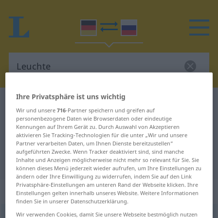
Ihre Privatsphäre ist uns wichtig
Deutsch-Russisch Wörterbuch
Leuchte
Wir und unsere
716
-Partner speichern und greifen auf
Deutsch-Russisch Übersetzung für
personenbezogene Daten wie Browserdaten oder eindeutige
Kennungen auf Ihrem Gerät zu. Durch Auswahl von Akzeptieren
"Leuchte"
aktivieren Sie Tracking-Technologien für die unter „Wir und unsere
Partner verarbeiten Daten, um Ihnen Dienste bereitzustellen“
aufgeführten Zwecke. Wenn Tracker deaktiviert sind, sind manche
Inhalte und Anzeigen möglicherweise nicht mehr so relevant für Sie. Sie
"Leuchte" Russisch Übersetzung
können dieses Menü jederzeit wieder aufrufen, um Ihre Einstellungen zu
ändern oder Ihre Einwilligung zu widerrufen, indem Sie auf den Link
Privatsphäre-Einstellungen am unteren Rand der Webseite klicken. Ihre
„Leuchte“
: feminin
Einstellungen gelten innerhalb unseres Website. Weitere Informationen
finden Sie in unserer Datenschutzerklärung.
Wir verwenden Cookies, damit Sie unsere Webseite bestmöglich nutzen
Leuchte
f