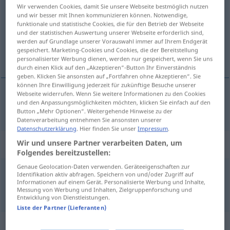
Wir verwenden Cookies, damit Sie unsere Webseite bestmöglich nutzen
und wir besser mit Ihnen kommunizieren können. Notwendige,
Übersicht aller Übersetzungen
funktionale und statistische Cookies, die für den Betrieb der Webseite
(Für mehr Details die Übersetzung anklicken/antippen)
und der statistischen Auswertung unserer Webseite erforderlich sind,
werden auf Grundlage unserer Vorauswahl immer auf Ihrem Endgerät
gespeichert. Marketing-Cookies und Cookies, die der Bereitstellung
приятный
personalisierter Werbung dienen, werden nur gespeichert, wenn Sie uns
durch einen Klick auf den „Akzeptieren“-Button Ihr Einverständnis
geben. Klicken Sie ansonsten auf „Fortfahren ohne Akzeptieren“. Sie
können Ihre Einwilligung jederzeit für zukünftige Besuche unserer
Webseite widerrufen. Wenn Sie weitere Informationen zu den Cookies
und den Anpassungsmöglichkeiten möchten, klicken Sie einfach auf den
приятный
, -ен
angenehm
Button „Mehr Optionen“. Weitergehende Hinweise zu der
Datenverarbeitung entnehmen Sie ansonsten unserer
Datenschutzerklärung
. Hier finden Sie unser
Impressum
.
Beispielsätze für "angenehm"
Wir und unsere Partner verarbeiten Daten, um
Folgendes bereitzustellen:
Genaue Geolocation-Daten verwenden. Geräteeigenschaften zur
Identifikation aktiv abfragen. Speichern von und/oder Zugriff auf
es ist
immerhin
nicht angenehm
Informationen auf einem Gerät. Personalisierte Werbung und Inhalte,
это
всё
же
неприятно
Messung von Werbung und Inhalten, Zielgruppenforschung und
Entwicklung von Dienstleistungen.
Liste der Partner (Lieferanten)
Synonyme für "angenehm"