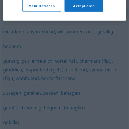
Mehr Optionen
Akzeptieren
schön (ugs.)
,
wohltuend
einladend
,
ansprechend
,
willkommen
,
nett
,
gefällig
bequem
günstig
,
gut
,
erfreulich
,
vorteilhaft
,
charmant (fig.)
,
glücklich
,
ersprießlich (geh.)
,
erhebend
,
sympathisch
(fig.)
,
wohltuend
,
herzerfrischend
zusagen
,
gefallen
,
passen
,
behagen
gemütlich
,
wohlig
,
bequem
,
behaglich
gefällig