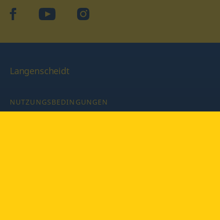
facebook
YouTube
Instagram
Langenscheidt
NUTZUNGSBEDINGUNGEN
DATENSCHUTZBESTIMMUNGEN
IMPRESSUM
PRIVATSPHÄRE-EINSTELLUNGEN
LATEINWÖRTERBUCH MIT CODE
Copyright © 2026 PONS Langenscheidt GmbH, Alle Rechte
vorbehalten.