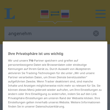
Deutsch-Russisch Wörterbuch
angenehm
Ihre Privatsphäre ist uns wichtig
Deutsch-Russisch Übersetzung für
Wir und unsere
716
-Partner speichern und greifen auf
personenbezogene Daten wie Browserdaten oder eindeutige
"angenehm"
Kennungen auf Ihrem Gerät zu. Durch Auswahl von Akzeptieren
aktivieren Sie Tracking-Technologien für die unter „Wir und unsere
Partner verarbeiten Daten, um Ihnen Dienste bereitzustellen“
"angenehm" Russisch Übersetzung
aufgeführten Zwecke. Wenn Tracker deaktiviert sind, sind manche
Inhalte und Anzeigen möglicherweise nicht mehr so relevant für Sie. Sie
können dieses Menü jederzeit wieder aufrufen, um Ihre Einstellungen zu
ändern oder Ihre Einwilligung zu widerrufen, indem Sie auf den Link
„angenehm“
Privatsphäre-Einstellungen am unteren Rand der Webseite klicken. Ihre
Einstellungen gelten innerhalb unseres Website. Weitere Informationen
finden Sie in unserer Datenschutzerklärung.
angenehm