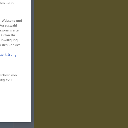
den Sie in
er Webseite und
 Vorauswahl
sonalisierter
Button Ihr
Einwilligung
zu den Cookies
.
zerklärung
.
eichern von
sung von