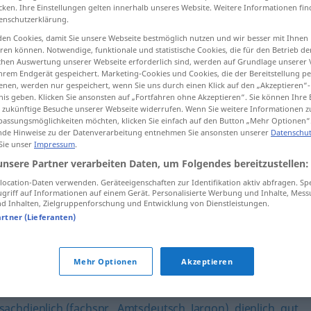
cken. Ihre Einstellungen gelten innerhalb unseres Website. Weitere Informationen fin
enschutzerklärung.
en Cookies, damit Sie unsere Webseite bestmöglich nutzen und wir besser mit Ihnen
en können. Notwendige, funktionale und statistische Cookies, die für den Betrieb d
tippen)
ischen Auswertung unserer Webseite erforderlich sind, werden auf Grundlage unserer
hrem Endgerät gespeichert. Marketing-Cookies und Cookies, die der Bereitstellung per
nen, werden nur gespeichert, wenn Sie uns durch einen Klick auf den „Akzeptieren“-
nis geben. Klicken Sie ansonsten auf „Fortfahren ohne Akzeptieren“. Sie können Ihre 
ür zukünftige Besuche unserer Webseite widerrufen. Wenn Sie weitere Informationen 
assungsmöglichkeiten möchten, klicken Sie einfach auf den Button „Mehr Optionen“
de Hinweise zu der Datenverarbeitung entnehmen Sie ansonsten unserer
Datenschut
 Sie unser
Impressum
.
н
ersprießlich
unsere Partner verarbeiten Daten, um Folgendes bereitzustellen:
ocation-Daten verwenden. Geräteeigenschaften zur Identifikation aktiv abfragen. Sp
griff auf Informationen auf einem Gerät. Personalisierte Werbung und Inhalte, Mes
"
 Inhalten, Zielgruppenforschung und Entwicklung von Dienstleistungen.
artner (Lieferanten)
ilhaft
,
charmant (fig.)
,
glücklich
,
erhebend
,
sympathisch
Mehr Optionen
Akzeptieren
sachdienlich (fachspr., Amtsdeutsch, Jargon)
,
dienlich
,
gut
,