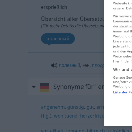
Webseite kli
ersprießlich
unserer Dat
Wir verwend
Übersicht aller Übersetzungen
kommunizier
(Für mehr Details die Übersetzung anklicken/an
der statist
immer auf I
Werbung die
полезный
Einverständ
jederzeit f
und den Anp
Weitergehen
Hier finden
полезный
, -ен,
плодотворный
, -е
Wir und 
Genaue Geol
und/oder Zu
Synonyme für "ersprießlich
Werbung und
Liste der P
angenehm
,
günstig
,
gut
,
erfreulich
,
vorte
(fig.)
,
wohltuend
,
herzerfrischend
vorteilhaft
,
lohnend
,
hilfreich
,
zuträglich
,