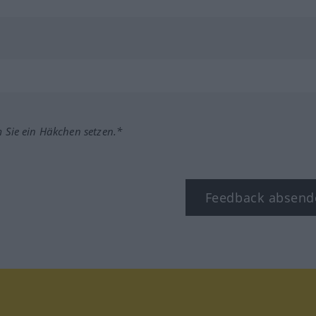
m Sie ein Häkchen setzen.*
Feedback absend