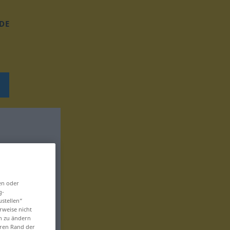
DE
en oder
g-
ustellen“
rweise nicht
en zu ändern
eren Rand der