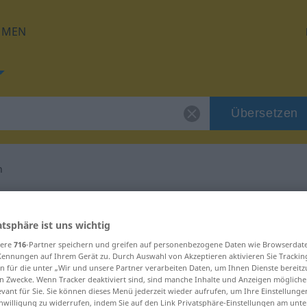
HMEN
Übersetzen
h
für "ersprießlich"
atsphäre ist uns wichtig
tzung
sere
716
-Partner speichern und greifen auf personenbezogene Daten wie Browserdat
Kennungen auf Ihrem Gerät zu. Durch Auswahl von Akzeptieren aktivieren Sie Trackin
n für die unter „Wir und unsere Partner verarbeiten Daten, um Ihnen Dienste bereitz
n Zwecke. Wenn Tracker deaktiviert sind, sind manche Inhalte und Anzeigen mögliche
evant für Sie. Sie können dieses Menü jederzeit wieder aufrufen, um Ihre Einstellung
inwilligung zu widerrufen, indem Sie auf den Link Privatsphäre-Einstellungen am unt