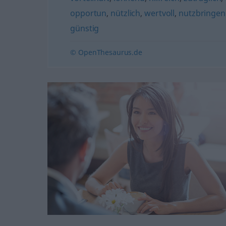
opportun
,
nützlich
,
wertvoll
,
nutzbringe
günstig
© OpenThesaurus.de