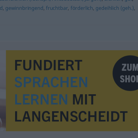
nd
,
gewinnbringend
,
fruchtbar
,
förderlich
,
gedeihlich (geh.)
,