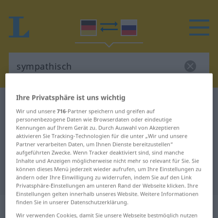
Ihre Privatsphäre ist uns wichtig
Deutsch-Russisch Wörterbuch
sympathisch
Wir und unsere
716
-Partner speichern und greifen auf
Deutsch-Russisch Übersetzung für
personenbezogene Daten wie Browserdaten oder eindeutige
Kennungen auf Ihrem Gerät zu. Durch Auswahl von Akzeptieren
"sympathisch"
aktivieren Sie Tracking-Technologien für die unter „Wir und unsere
Partner verarbeiten Daten, um Ihnen Dienste bereitzustellen“
aufgeführten Zwecke. Wenn Tracker deaktiviert sind, sind manche
"sympathisch" Russisch
Inhalte und Anzeigen möglicherweise nicht mehr so relevant für Sie. Sie
können dieses Menü jederzeit wieder aufrufen, um Ihre Einstellungen zu
Übersetzung
ändern oder Ihre Einwilligung zu widerrufen, indem Sie auf den Link
Privatsphäre-Einstellungen am unteren Rand der Webseite klicken. Ihre
Einstellungen gelten innerhalb unseres Website. Weitere Informationen
finden Sie in unserer Datenschutzerklärung.
„sympathisch“
Wir verwenden Cookies, damit Sie unsere Webseite bestmöglich nutzen