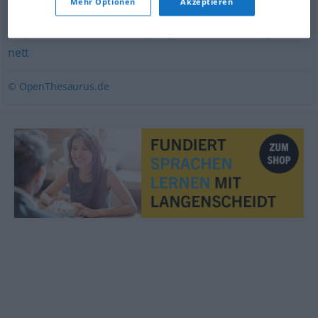
Mehr Optionen
Akzeptieren
ansprechend
,
reizend
,
umgänglich
,
liebenswürdig
,
lieb
,
nett
© OpenThesaurus.de