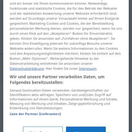
und wir besser mit Ihnen kommunizieren können. Notwendige,
sympathisch
funktionale und statistische Cookies, die für den Betrieb der Webseite
und der statistischen Auswertung unserer Webseite erforderlich sind,
werden auf Grundlage unserer Vorauswahl immer auf Ihrem Endgerät
Übersicht aller Übersetzungen
gespeichert. Marketing-Cookies und Cookies, die der Bereitstellung
(Für mehr Details die Übersetzung anklicken/antippen)
personalisierter Werbung dienen, werden nur gespeichert, wenn Sie uns
durch einen Klick auf den „Akzeptieren“-Button Ihr Einverständnis
geben. Klicken Sie ansonsten auf „Fortfahren ohne Akzeptieren“. Sie
симпатичный
können Ihre Einwilligung jederzeit für zukünftige Besuche unserer
Webseite widerrufen. Wenn Sie weitere Informationen zu den Cookies
und den Anpassungsmöglichkeiten möchten, klicken Sie einfach auf den
Button „Mehr Optionen“. Weitergehende Hinweise zu der
Datenverarbeitung entnehmen Sie ansonsten unserer
Datenschutzerklärung
. Hier finden Sie unser
Impressum
.
симпатичный
, -ен
sympathisch
Wir und unsere Partner verarbeiten Daten, um
Folgendes bereitzustellen:
Genaue Geolocation-Daten verwenden. Geräteeigenschaften zur
Synonyme für "sympathisch"
Identifikation aktiv abfragen. Speichern von und/oder Zugriff auf
Informationen auf einem Gerät. Personalisierte Werbung und Inhalte,
Messung von Werbung und Inhalten, Zielgruppenforschung und
Entwicklung von Dienstleistungen.
angenehm
,
günstig
,
gut
,
erfreulich
,
vorteilhaft
,
Liste der Partner (Lieferanten)
charmant (fig.)
,
glücklich
,
ersprießlich (geh.)
,
erhebend
,
wohltuend
,
herzerfrischend