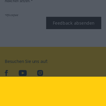
Häkchen setzen.*
*Pflichtfeld
Feedback absenden
Besuchen Sie uns auf:
facebook
YouTube
Instagram
Langenscheidt