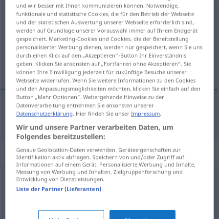
und wir besser mit Ihnen kommunizieren können. Notwendige,
herzerfrischend
funktionale und statistische Cookies, die für den Betrieb der Webseite
und der statistischen Auswertung unserer Webseite erforderlich sind,
werden auf Grundlage unserer Vorauswahl immer auf Ihrem Endgerät
Übersicht aller Übersetzungen
gespeichert. Marketing-Cookies und Cookies, die der Bereitstellung
(Für mehr Details die Übersetzung anklicken/antippen)
personalisierter Werbung dienen, werden nur gespeichert, wenn Sie uns
durch einen Klick auf den „Akzeptieren“-Button Ihr Einverständnis
geben. Klicken Sie ansonsten auf „Fortfahren ohne Akzeptieren“. Sie
услаждающий душу, бодрящий
können Ihre Einwilligung jederzeit für zukünftige Besuche unserer
Webseite widerrufen. Wenn Sie weitere Informationen zu den Cookies
und den Anpassungsmöglichkeiten möchten, klicken Sie einfach auf den
Button „Mehr Optionen“. Weitergehende Hinweise zu der
Datenverarbeitung entnehmen Sie ansonsten unserer
Datenschutzerklärung
. Hier finden Sie unser
Impressum
.
услаждающий душу,
бодрящий
herzerfrischend
Wir und unsere Partner verarbeiten Daten, um
Folgendes bereitzustellen:
Genaue Geolocation-Daten verwenden. Geräteeigenschaften zur
Synonyme für "herzerfrischend"
Identifikation aktiv abfragen. Speichern von und/oder Zugriff auf
Informationen auf einem Gerät. Personalisierte Werbung und Inhalte,
Messung von Werbung und Inhalten, Zielgruppenforschung und
Entwicklung von Dienstleistungen.
angenehm
,
günstig
,
gut
,
erfreulich
,
vorteilhaft
,
Liste der Partner (Lieferanten)
charmant (fig.)
,
glücklich
,
ersprießlich (geh.)
,
erhebend
,
sympathisch (fig.)
,
wohltuend