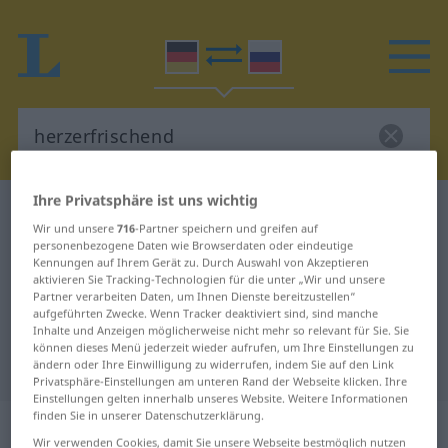
Ihre Privatsphäre ist uns wichtig
Deutsch-Russisch Wörterbuch
herzerfrischend
Wir und unsere
716
-Partner speichern und greifen auf
Deutsch-Russisch Übersetzung für
personenbezogene Daten wie Browserdaten oder eindeutige
Kennungen auf Ihrem Gerät zu. Durch Auswahl von Akzeptieren
"herzerfrischend"
aktivieren Sie Tracking-Technologien für die unter „Wir und unsere
Partner verarbeiten Daten, um Ihnen Dienste bereitzustellen“
aufgeführten Zwecke. Wenn Tracker deaktiviert sind, sind manche
"herzerfrischend" Russisch
Inhalte und Anzeigen möglicherweise nicht mehr so relevant für Sie. Sie
können dieses Menü jederzeit wieder aufrufen, um Ihre Einstellungen zu
Übersetzung
ändern oder Ihre Einwilligung zu widerrufen, indem Sie auf den Link
Privatsphäre-Einstellungen am unteren Rand der Webseite klicken. Ihre
Einstellungen gelten innerhalb unseres Website. Weitere Informationen
finden Sie in unserer Datenschutzerklärung.
„herzerfrischend“
Wir verwenden Cookies, damit Sie unsere Webseite bestmöglich nutzen