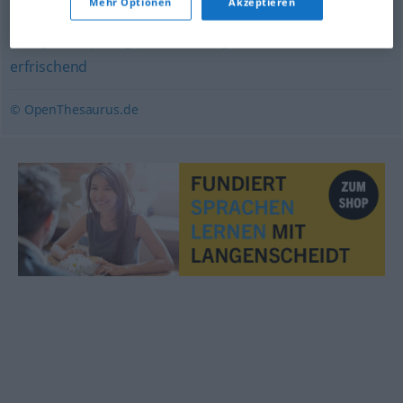
Mehr Optionen
Akzeptieren
anregend
,
spritzig
,
prickelnd (ugs.)
,
belebend
,
erfrischend
© OpenThesaurus.de