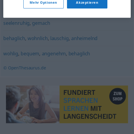
Mehr Optionen
Akzeptieren
geruhsam
,
gemächlich
,
allmählich
,
langsam
,
ruhig
,
seelenruhig
,
gemach
behaglich
,
wohnlich
,
lauschig
,
anheimelnd
wohlig
,
bequem
,
angenehm
,
behaglich
© OpenThesaurus.de