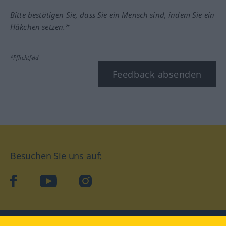
Bitte bestätigen Sie, dass Sie ein Mensch sind, indem Sie ein
Häkchen setzen.*
*Pflichtfeld
Feedback absenden
Besuchen Sie uns auf:
facebook
YouTube
Instagram