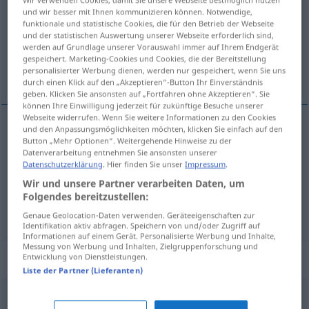
und wir besser mit Ihnen kommunizieren können. Notwendige,
funktionale und statistische Cookies, die für den Betrieb der Webseite
Übersicht aller Übersetzungen
und der statistischen Auswertung unserer Webseite erforderlich sind,
(Für mehr Details die Übersetzung anklicken/antippen)
werden auf Grundlage unserer Vorauswahl immer auf Ihrem Endgerät
gespeichert. Marketing-Cookies und Cookies, die der Bereitstellung
personalisierter Werbung dienen, werden nur gespeichert, wenn Sie uns
уютный, приятный, добродушный
durch einen Klick auf den „Akzeptieren“-Button Ihr Einverständnis
geben. Klicken Sie ansonsten auf „Fortfahren ohne Akzeptieren“. Sie
können Ihre Einwilligung jederzeit für zukünftige Besuche unserer
Webseite widerrufen. Wenn Sie weitere Informationen zu den Cookies
und den Anpassungsmöglichkeiten möchten, klicken Sie einfach auf den
Button „Mehr Optionen“. Weitergehende Hinweise zu der
уютный
, -ен,
приятный
, -ен
gemütlich
Datenverarbeitung entnehmen Sie ansonsten unserer
Datenschutzerklärung
. Hier finden Sie unser
Impressum
.
приятный
gemütlich
Person
Wir und unsere Partner verarbeiten Daten, um
Folgendes bereitzustellen:
добродушный
, -ен
gemütlich
Person
Genaue Geolocation-Daten verwenden. Geräteeigenschaften zur
Identifikation aktiv abfragen. Speichern von und/oder Zugriff auf
Informationen auf einem Gerät. Personalisierte Werbung und Inhalte,
Messung von Werbung und Inhalten, Zielgruppenforschung und
Synonyme für "gemütlich"
Entwicklung von Dienstleistungen.
Liste der Partner (Lieferanten)
langsam
,
(ganz) gelassen