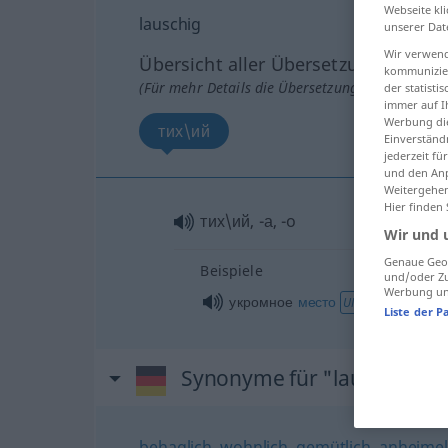
Webseite kli
lauschig
unserer Dat
Wir verwend
Übersicht aller Übersetzungen
kommunizier
(Für mehr Details die Übersetzung anklicken/an
der statist
immer auf I
Werbung die
тих\ий
Einverständ
jederzeit f
und den Anp
Weitergehen
Hier finden
тих\ий
, -а, -o
Wir und 
Genaue Geol
Beispiele
und/oder Zu
Werbung und
укромное
место
укромный
UMG
Liste der P
Synonyme für "lauschig"
behaglich
,
wohnlich
,
gemütlich
,
anheime