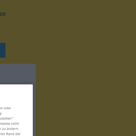
DE
en oder
g-
ustellen“
rweise nicht
en zu ändern
eren Rand der