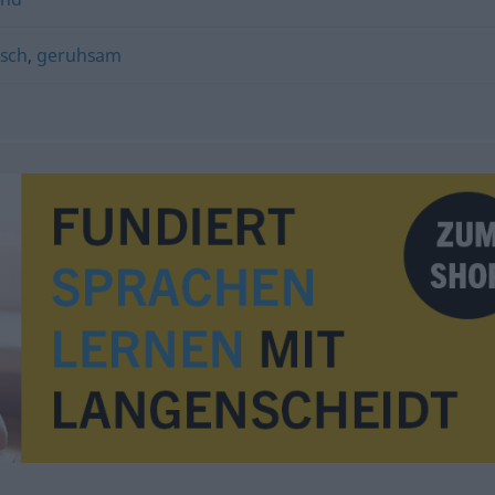
isch
,
geruhsam