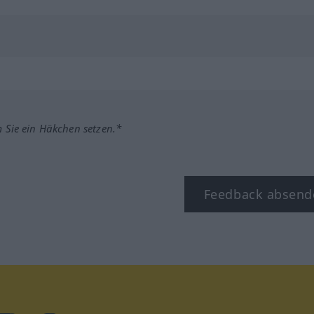
m Sie ein Häkchen setzen.*
Feedback absend