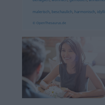
malerisch
,
beschaulich
,
harmonisch
,
idyll
© OpenThesaurus.de