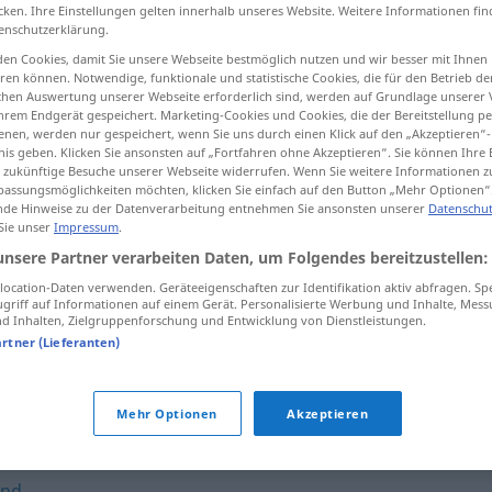
cken. Ihre Einstellungen gelten innerhalb unseres Website. Weitere Informationen fin
enschutzerklärung.
en Cookies, damit Sie unsere Webseite bestmöglich nutzen und wir besser mit Ihnen
en können. Notwendige, funktionale und statistische Cookies, die für den Betrieb d
tippen)
ischen Auswertung unserer Webseite erforderlich sind, werden auf Grundlage unserer
hrem Endgerät gespeichert. Marketing-Cookies und Cookies, die der Bereitstellung per
nen, werden nur gespeichert, wenn Sie uns durch einen Klick auf den „Akzeptieren“-
nis geben. Klicken Sie ansonsten auf „Fortfahren ohne Akzeptieren“. Sie können Ihre 
ür zukünftige Besuche unserer Webseite widerrufen. Wenn Sie weitere Informationen 
assungsmöglichkeiten möchten, klicken Sie einfach auf den Button „Mehr Optionen“
de Hinweise zu der Datenverarbeitung entnehmen Sie ansonsten unserer
Datenschut
 Sie unser
Impressum
.
lauschig
unsere Partner verarbeiten Daten, um Folgendes bereitzustellen:
ocation-Daten verwenden. Geräteeigenschaften zur Identifikation aktiv abfragen. Sp
griff auf Informationen auf einem Gerät. Personalisierte Werbung und Inhalte, Mes
 Inhalten, Zielgruppenforschung und Entwicklung von Dienstleistungen.
gen
уголок
,
-ка
lauschiges
Plätzchen
artner (Lieferanten)
Mehr Optionen
Akzeptieren
lnd