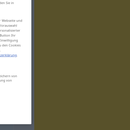
den Sie in
er Webseite und
 Vorauswahl
sonalisierter
Button Ihr
Einwilligung
zu den Cookies
.
zerklärung
.
eichern von
sung von