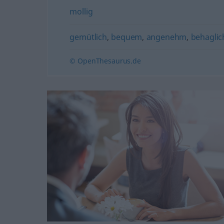
mollig
gemütlich
,
bequem
,
angenehm
,
behaglic
© OpenThesaurus.de