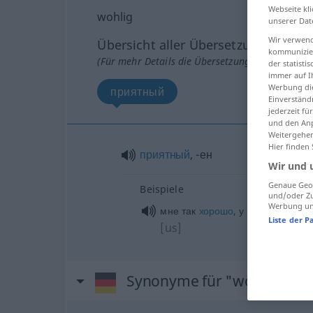
Webseite kli
wohlig
unserer Dat
Wir verwend
Übersicht aller Übersetzungen
kommunizier
(Für mehr Details die Übersetzung anklicken/an
der statist
immer auf I
Werbung die
приятный
Einverständ
jederzeit f
und den Anp
Weitergehen
Hier finden
приятный
, -ен
Wir und 
Genaue Geol
Beispiele
und/oder Zu
Werbung und
мне так
хорошо
, у
меня
такое п
Liste der P
[us]
Synonyme für "wohlig"