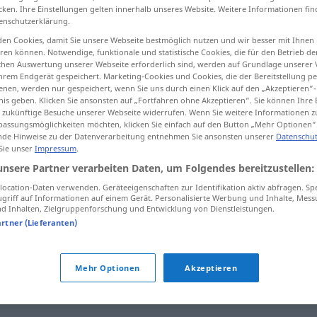
cken. Ihre Einstellungen gelten innerhalb unseres Website. Weitere Informationen fin
enschutzerklärung.
en Cookies, damit Sie unsere Webseite bestmöglich nutzen und wir besser mit Ihnen
en können. Notwendige, funktionale und statistische Cookies, die für den Betrieb d
tippen)
ischen Auswertung unserer Webseite erforderlich sind, werden auf Grundlage unserer
hrem Endgerät gespeichert. Marketing-Cookies und Cookies, die der Bereitstellung per
nen, werden nur gespeichert, wenn Sie uns durch einen Klick auf den „Akzeptieren“-
nis geben. Klicken Sie ansonsten auf „Fortfahren ohne Akzeptieren“. Sie können Ihre 
ür zukünftige Besuche unserer Webseite widerrufen. Wenn Sie weitere Informationen 
assungsmöglichkeiten möchten, klicken Sie einfach auf den Button „Mehr Optionen“
de Hinweise zu der Datenverarbeitung entnehmen Sie ansonsten unserer
Datenschut
 Sie unser
Impressum
.
wohlig
unsere Partner verarbeiten Daten, um Folgendes bereitzustellen:
ocation-Daten verwenden. Geräteeigenschaften zur Identifikation aktiv abfragen. Sp
griff auf Informationen auf einem Gerät. Personalisierte Werbung und Inhalte, Mes
 Inhalten, Zielgruppenforschung und Entwicklung von Dienstleistungen.
риятное
чувство
mir ist so wohlig
zumute
artner (Lieferanten)
Mehr Optionen
Akzeptieren