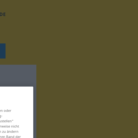
DE
en oder
g-
ustellen“
rweise nicht
en zu ändern
eren Rand der