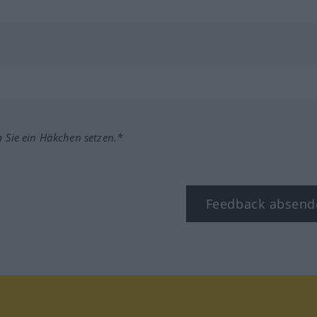
m Sie ein Häkchen setzen.*
Feedback absend