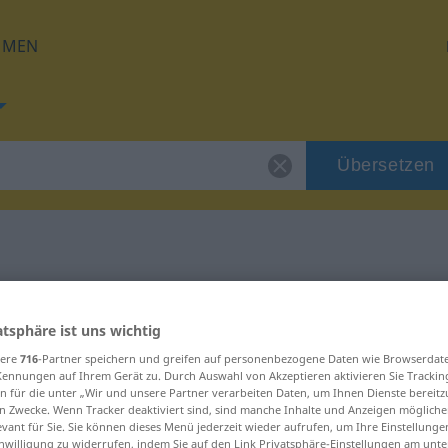
HMEN
Übersetzen
 für "wohlig"
atsphäre ist uns wichtig
sere
716
-Partner speichern und greifen auf personenbezogene Daten wie Browserdat
Kennungen auf Ihrem Gerät zu. Durch Auswahl von Akzeptieren aktivieren Sie Trackin
n für die unter „Wir und unsere Partner verarbeiten Daten, um Ihnen Dienste bereitz
n Zwecke. Wenn Tracker deaktiviert sind, sind manche Inhalte und Anzeigen mögliche
evant für Sie. Sie können dieses Menü jederzeit wieder aufrufen, um Ihre Einstellung
inwilligung zu widerrufen, indem Sie auf den Link Privatsphäre-Einstellungen am unt