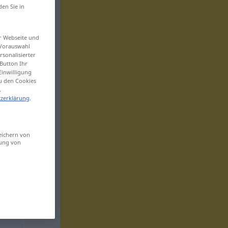
den Sie in
er Webseite und
 Vorauswahl
sonalisierter
Button Ihr
Einwilligung
zu den Cookies
.
zerklärung
.
eichern von
sung von