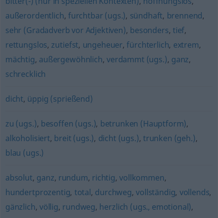
bitter(-) (nur in speziellen Kontexten)
,
hoffnungslos
,
außerordentlich
,
furchtbar (ugs.)
,
sündhaft
,
brennend
,
sehr (Gradadverb vor Adjektiven)
,
besonders
,
tief
,
rettungslos
,
zutiefst
,
ungeheuer
,
fürchterlich
,
extrem
,
mächtig
,
außergewöhnlich
,
verdammt (ugs.)
,
ganz
,
schrecklich
dicht
,
üppig (sprießend)
zu (ugs.)
,
besoffen (ugs.)
,
betrunken (Hauptform)
,
alkoholisiert
,
breit (ugs.)
,
dicht (ugs.)
,
trunken (geh.)
,
blau (ugs.)
absolut
,
ganz
,
rundum
,
richtig
,
vollkommen
,
hundertprozentig
,
total
,
durchweg
,
vollständig
,
vollends
,
gänzlich
,
völlig
,
rundweg
,
herzlich (ugs., emotional)
,