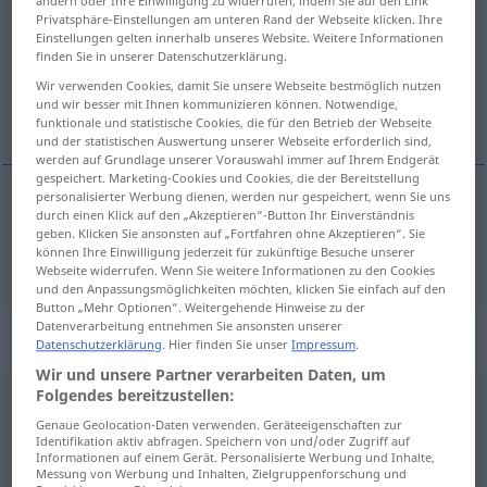
ändern oder Ihre Einwilligung zu widerrufen, indem Sie auf den Link
Privatsphäre-Einstellungen am unteren Rand der Webseite klicken. Ihre
Übersicht aller Übersetzungen
Einstellungen gelten innerhalb unseres Website. Weitere Informationen
finden Sie in unserer Datenschutzerklärung.
(Für mehr Details die Übersetzung anklicken/antippen)
Wir verwenden Cookies, damit Sie unsere Webseite bestmöglich nutzen
und wir besser mit Ihnen kommunizieren können. Notwendige,
vol
funktionale und statistische Cookies, die für den Betrieb der Webseite
und der statistischen Auswertung unserer Webseite erforderlich sind,
werden auf Grundlage unserer Vorauswahl immer auf Ihrem Endgerät
gespeichert. Marketing-Cookies und Cookies, die der Bereitstellung
personalisierter Werbung dienen, werden nur gespeichert, wenn Sie uns
durch einen Klick auf den „Akzeptieren“-Button Ihr Einverständnis
vol
voll
geben. Klicken Sie ansonsten auf „Fortfahren ohne Akzeptieren“. Sie
können Ihre Einwilligung jederzeit für zukünftige Besuche unserer
Webseite widerrufen. Wenn Sie weitere Informationen zu den Cookies
und den Anpassungsmöglichkeiten möchten, klicken Sie einfach auf den
Button „Mehr Optionen“. Weitergehende Hinweise zu der
Datenverarbeitung entnehmen Sie ansonsten unserer
Beispielsätze für "voll"
Datenschutzerklärung
. Hier finden Sie unser
Impressum
.
Wir und unsere Partner verarbeiten Daten, um
Folgendes bereitzustellen:
gerammelt
voll
Genaue Geolocation-Daten verwenden. Geräteeigenschaften zur
propvol
,
tjokvol
UMG
Identifikation aktiv abfragen. Speichern von und/oder Zugriff auf
Informationen auf einem Gerät. Personalisierte Werbung und Inhalte,
Messung von Werbung und Inhalten, Zielgruppenforschung und