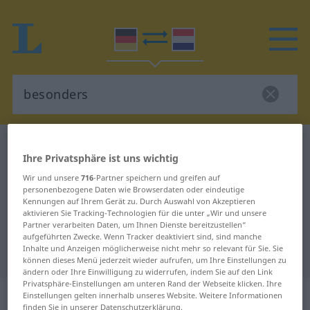
Deutsch-Niederländisch Wörterbuch
besonders
Ihre Privatsphäre ist uns wichtig
Deutsch-Niederländisch
Wir und unsere
716
-Partner speichern und greifen auf
Übersetzung für "besonders"
personenbezogene Daten wie Browserdaten oder eindeutige
Kennungen auf Ihrem Gerät zu. Durch Auswahl von Akzeptieren
aktivieren Sie Tracking-Technologien für die unter „Wir und unsere
Partner verarbeiten Daten, um Ihnen Dienste bereitzustellen“
"besonders" Niederländisch
aufgeführten Zwecke. Wenn Tracker deaktiviert sind, sind manche
Inhalte und Anzeigen möglicherweise nicht mehr so relevant für Sie. Sie
Übersetzung
können dieses Menü jederzeit wieder aufrufen, um Ihre Einstellungen zu
ändern oder Ihre Einwilligung zu widerrufen, indem Sie auf den Link
Privatsphäre-Einstellungen am unteren Rand der Webseite klicken. Ihre
„besonders“
Einstellungen gelten innerhalb unseres Website. Weitere Informationen
finden Sie in unserer Datenschutzerklärung.