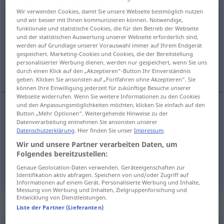
Wir verwenden Cookies, damit Sie unsere Webseite bestmöglich nutzen
besonders
und wir besser mit Ihnen kommunizieren können. Notwendige,
funktionale und statistische Cookies, die für den Betrieb der Webseite
Übersicht aller Übersetzungen
und der statistischen Auswertung unserer Webseite erforderlich sind,
werden auf Grundlage unserer Vorauswahl immer auf Ihrem Endgerät
(Für mehr Details die Übersetzung anklicken/antippen)
gespeichert. Marketing-Cookies und Cookies, die der Bereitstellung
personalisierter Werbung dienen, werden nur gespeichert, wenn Sie uns
bijzonder, in ’t bijzonder, vooral, afzonderlijk
durch einen Klick auf den „Akzeptieren“-Button Ihr Einverständnis
geben. Klicken Sie ansonsten auf „Fortfahren ohne Akzeptieren“. Sie
können Ihre Einwilligung jederzeit für zukünftige Besuche unserer
Webseite widerrufen. Wenn Sie weitere Informationen zu den Cookies
und den Anpassungsmöglichkeiten möchten, klicken Sie einfach auf den
Button „Mehr Optionen“. Weitergehende Hinweise zu der
bijzonder
besonders
Datenverarbeitung entnehmen Sie ansonsten unserer
Datenschutzerklärung
. Hier finden Sie unser
Impressum
.
in
’t
bijzonder
,
vooral
besonders
vor allem
Wir und unsere Partner verarbeiten Daten, um
Folgendes bereitzustellen:
afzonderlijk
besonders
getrennt
Genaue Geolocation-Daten verwenden. Geräteeigenschaften zur
Identifikation aktiv abfragen. Speichern von und/oder Zugriff auf
Informationen auf einem Gerät. Personalisierte Werbung und Inhalte,
Messung von Werbung und Inhalten, Zielgruppenforschung und
Entwicklung von Dienstleistungen.
Synonyme für "besonders"
Liste der Partner (Lieferanten)