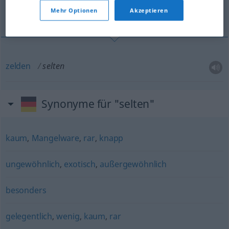
Mehr Optionen
Akzeptieren
zelden
zelden
selten
Synonyme für "selten"
kaum
,
Mangelware
,
rar
,
knapp
ungewöhnlich
,
exotisch
,
außergewöhnlich
besonders
gelegentlich
,
wenig
,
kaum
,
rar