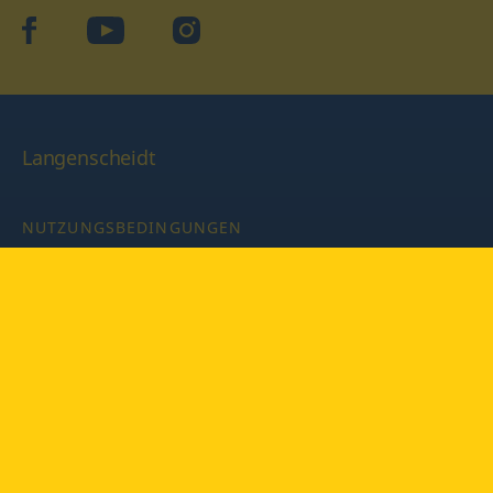
facebook
YouTube
Instagram
Langenscheidt
NUTZUNGSBEDINGUNGEN
DATENSCHUTZBESTIMMUNGEN
IMPRESSUM
PRIVATSPHÄRE-EINSTELLUNGEN
LATEINWÖRTERBUCH MIT CODE
Copyright © 2026 PONS Langenscheidt GmbH, Alle Rechte
vorbehalten.