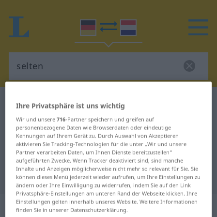
Deutsch-Niederländisch Wörterbuch
selten
Ihre Privatsphäre ist uns wichtig
Deutsch-Niederländisch
Wir und unsere
716
-Partner speichern und greifen auf
personenbezogene Daten wie Browserdaten oder eindeutige
Übersetzung für "selten"
Kennungen auf Ihrem Gerät zu. Durch Auswahl von Akzeptieren
aktivieren Sie Tracking-Technologien für die unter „Wir und unsere
Partner verarbeiten Daten, um Ihnen Dienste bereitzustellen“
"selten" Niederländisch
aufgeführten Zwecke. Wenn Tracker deaktiviert sind, sind manche
Inhalte und Anzeigen möglicherweise nicht mehr so relevant für Sie. Sie
Übersetzung
können dieses Menü jederzeit wieder aufrufen, um Ihre Einstellungen zu
ändern oder Ihre Einwilligung zu widerrufen, indem Sie auf den Link
Privatsphäre-Einstellungen am unteren Rand der Webseite klicken. Ihre
Einstellungen gelten innerhalb unseres Website. Weitere Informationen
„selten“
: Adjektiv
finden Sie in unserer Datenschutzerklärung.