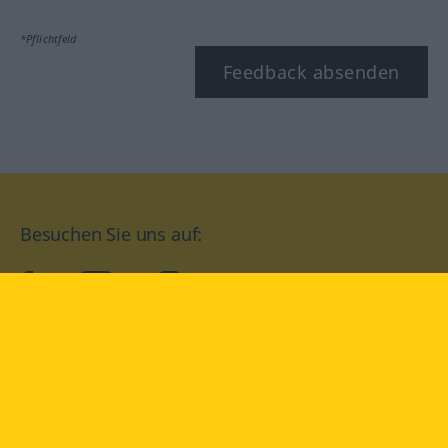
*Pflichtfeld
Feedback absenden
Besuchen Sie uns auf:
facebook
YouTube
Instagram
Langenscheidt