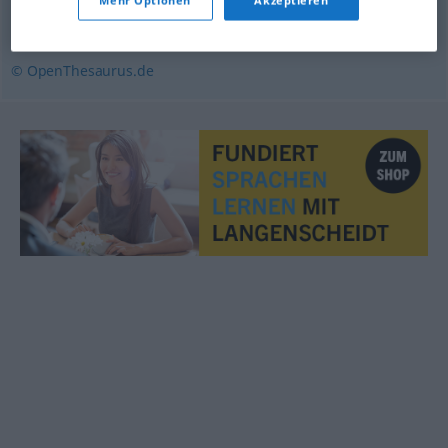
ungemein
© OpenThesaurus.de