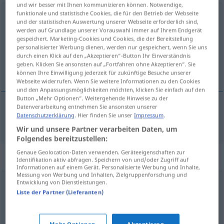
und wir besser mit Ihnen kommunizieren können. Notwendige,
funktionale und statistische Cookies, die für den Betrieb der Webseite
sonderlich
adv
und der statistischen Auswertung unserer Webseite erforderlich sind,
werden auf Grundlage unserer Vorauswahl immer auf Ihrem Endgerät
Übersicht aller Übersetzungen
gespeichert. Marketing-Cookies und Cookies, die der Bereitstellung
(Für mehr Details die Übersetzung anklicken/antippen)
personalisierter Werbung dienen, werden nur gespeichert, wenn Sie uns
durch einen Klick auf den „Akzeptieren“-Button Ihr Einverständnis
geben. Klicken Sie ansonsten auf „Fortfahren ohne Akzeptieren“. Sie
bijzonder, erg
können Ihre Einwilligung jederzeit für zukünftige Besuche unserer
Webseite widerrufen. Wenn Sie weitere Informationen zu den Cookies
und den Anpassungsmöglichkeiten möchten, klicken Sie einfach auf den
Button „Mehr Optionen“. Weitergehende Hinweise zu der
Datenverarbeitung entnehmen Sie ansonsten unserer
Datenschutzerklärung
. Hier finden Sie unser
Impressum
.
bijzonder
,
erg
sonderlich
Wir und unsere Partner verarbeiten Daten, um
Folgendes bereitzustellen:
Genaue Geolocation-Daten verwenden. Geräteeigenschaften zur
Synonyme für "sonderlich"
Identifikation aktiv abfragen. Speichern von und/oder Zugriff auf
Informationen auf einem Gerät. Personalisierte Werbung und Inhalte,
Messung von Werbung und Inhalten, Zielgruppenforschung und
Entwicklung von Dienstleistungen.
stark
,
massiv
,
ausgesprochen
,
äußerst
,
allerbest
,
Liste der Partner (Lieferanten)
zutiefst
,
himmelweit
,
enorm
,
überaus
,
sehr
,
besonders
,
außerordentlich
,
hochgradig
,
außergewöhnlich
,
Mehr Optionen
Akzeptieren