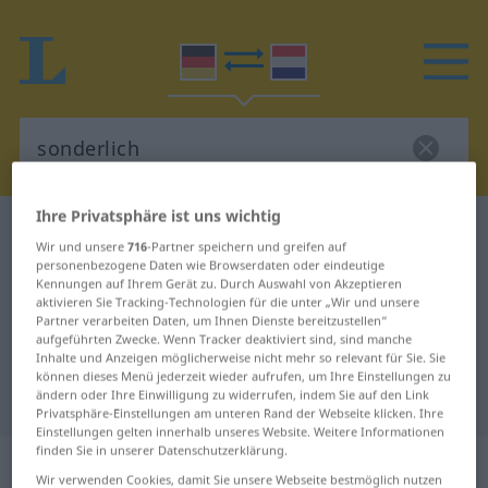
Ihre Privatsphäre ist uns wichtig
Deutsch-Niederländisch Wörterbuch
sonderlich
Wir und unsere
716
-Partner speichern und greifen auf
Deutsch-Niederländisch
personenbezogene Daten wie Browserdaten oder eindeutige
Kennungen auf Ihrem Gerät zu. Durch Auswahl von Akzeptieren
Übersetzung für "sonderlich"
aktivieren Sie Tracking-Technologien für die unter „Wir und unsere
Partner verarbeiten Daten, um Ihnen Dienste bereitzustellen“
aufgeführten Zwecke. Wenn Tracker deaktiviert sind, sind manche
Inhalte und Anzeigen möglicherweise nicht mehr so relevant für Sie. Sie
"sonderlich" Niederländisch
können dieses Menü jederzeit wieder aufrufen, um Ihre Einstellungen zu
Übersetzung
ändern oder Ihre Einwilligung zu widerrufen, indem Sie auf den Link
Privatsphäre-Einstellungen am unteren Rand der Webseite klicken. Ihre
Einstellungen gelten innerhalb unseres Website. Weitere Informationen
finden Sie in unserer Datenschutzerklärung.
„sonderlich“
: Adverb
Wir verwenden Cookies, damit Sie unsere Webseite bestmöglich nutzen