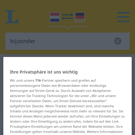
Niederländisch-Deutsch Wörterbuch
bijzonder
Ihre Privatsphäre ist uns wichtig
Niederländisch-Deutsch
Wir und unsere
716
-Partner speichern und greifen auf
Übersetzung für "bijzonder"
personenbezogene Daten wie Browserdaten oder eindeutige
Kennungen auf Ihrem Gerät zu. Durch Auswahl von Akzeptieren
aktivieren Sie Tracking-Technologien für die unter „Wir und unsere
"bijzonder" Deutsch Übersetzung
Partner verarbeiten Daten, um Ihnen Dienste bereitzustellen“
aufgeführten Zwecke. Wenn Tracker deaktiviert sind, sind manche
Inhalte und Anzeigen möglicherweise nicht mehr so relevant für Sie. Sie
können dieses Menü jederzeit wieder aufrufen, um Ihre Einstellungen zu
„bijzonder“
: bijvoeglijk naamwoord
ändern oder Ihre Einwilligung zu widerrufen, indem Sie auf den Link
Privatsphäre-Einstellungen am unteren Rand der Webseite klicken. Ihre
Einstellungen gelten innerhalb unseres Website. Weitere Informationen
bijzonder
[biˑˈ-]
adj