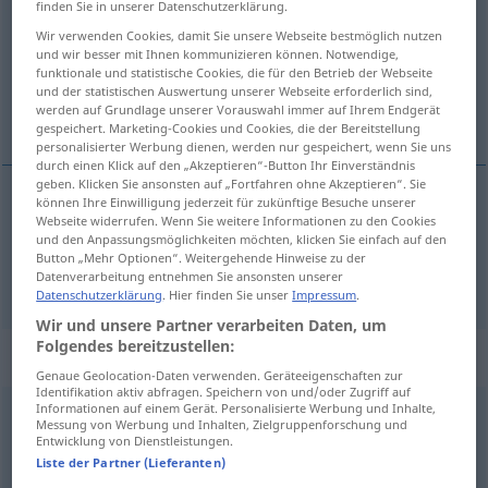
finden Sie in unserer Datenschutzerklärung.
Wir verwenden Cookies, damit Sie unsere Webseite bestmöglich nutzen
Übersicht aller Übersetzungen
und wir besser mit Ihnen kommunizieren können. Notwendige,
(Für mehr Details die Übersetzung anklicken/antippen)
funktionale und statistische Cookies, die für den Betrieb der Webseite
und der statistischen Auswertung unserer Webseite erforderlich sind,
werden auf Grundlage unserer Vorauswahl immer auf Ihrem Endgerät
besonder, eigentümlich
gespeichert. Marketing-Cookies und Cookies, die der Bereitstellung
personalisierter Werbung dienen, werden nur gespeichert, wenn Sie uns
durch einen Klick auf den „Akzeptieren“-Button Ihr Einverständnis
geben. Klicken Sie ansonsten auf „Fortfahren ohne Akzeptieren“. Sie
können Ihre Einwilligung jederzeit für zukünftige Besuche unserer
Webseite widerrufen. Wenn Sie weitere Informationen zu den Cookies
besonder
bijzonder
und den Anpassungsmöglichkeiten möchten, klicken Sie einfach auf den
Button „Mehr Optionen“. Weitergehende Hinweise zu der
eigentümlich
bijzonder
Datenverarbeitung entnehmen Sie ansonsten unserer
Datenschutzerklärung
. Hier finden Sie unser
Impressum
.
Wir und unsere Partner verarbeiten Daten, um
Folgendes bereitzustellen:
„bijzonder“
: bijwoord
Genaue Geolocation-Daten verwenden. Geräteeigenschaften zur
Identifikation aktiv abfragen. Speichern von und/oder Zugriff auf
Informationen auf einem Gerät. Personalisierte Werbung und Inhalte,
bijzonder
[biˑˈ-]
adv
Messung von Werbung und Inhalten, Zielgruppenforschung und
Entwicklung von Dienstleistungen.
Übersicht aller Übersetzungen
Liste der Partner (Lieferanten)
(Für mehr Details die Übersetzung anklicken/antippen)