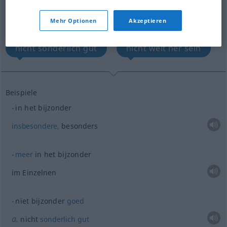
insbesondere
im Einzelnen
Mehr Optionen
Akzeptieren
nicht sonderlich gut
nicht weit her sein
Beispiele
in het bijzonder
insbesondere,
besonders
meer
in het bijzonder
im Einzelnen
niet bijzonder
goed
a.
nicht
sonderlich
gut