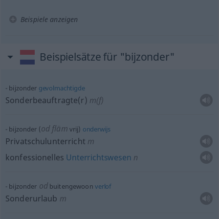
Beispiele anzeigen
Beispielsätze für "bijzonder"
bijzonder
gevolmachtigde
Sonderbeauftragte(r)
m(f)
od
fläm
bijzonder (
vrij)
onderwijs
Privatschulunterricht
m
konfessionelles
Unterrichtswesen
n
od
bijzonder
buitengewoon
verlof
Sonderurlaub
m