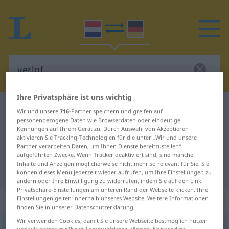
Ihre Privatsphäre ist uns wichtig
Niederländisch-Deutsch Wörterbuch
verlof
Wir und unsere
716
-Partner speichern und greifen auf
personenbezogene Daten wie Browserdaten oder eindeutige
Niederländisch-Deutsch
Kennungen auf Ihrem Gerät zu. Durch Auswahl von Akzeptieren
aktivieren Sie Tracking-Technologien für die unter „Wir und unsere
Übersetzung für "verlof"
Partner verarbeiten Daten, um Ihnen Dienste bereitzustellen“
aufgeführten Zwecke. Wenn Tracker deaktiviert sind, sind manche
Inhalte und Anzeigen möglicherweise nicht mehr so relevant für Sie. Sie
"verlof" Deutsch Übersetzung
können dieses Menü jederzeit wieder aufrufen, um Ihre Einstellungen zu
ändern oder Ihre Einwilligung zu widerrufen, indem Sie auf den Link
Privatsphäre-Einstellungen am unteren Rand der Webseite klicken. Ihre
„verlof“
: onzijdig
Einstellungen gelten innerhalb unseres Website. Weitere Informationen
finden Sie in unserer Datenschutzerklärung.
Wir verwenden Cookies, damit Sie unsere Webseite bestmöglich nutzen
verlof
[-ˈlɔf]
n
<
-loven
>