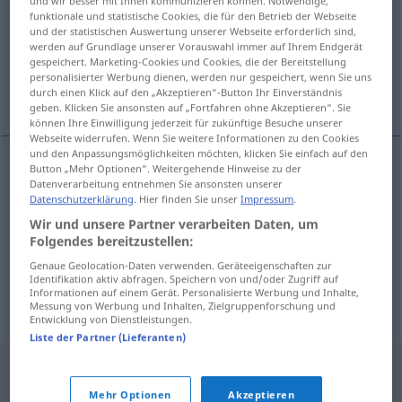
und wir besser mit Ihnen kommunizieren können. Notwendige,
funktionale und statistische Cookies, die für den Betrieb der Webseite
Übersicht aller Übersetzungen
und der statistischen Auswertung unserer Webseite erforderlich sind,
werden auf Grundlage unserer Vorauswahl immer auf Ihrem Endgerät
(Für mehr Details die Übersetzung anklicken/antippen)
gespeichert. Marketing-Cookies und Cookies, die der Bereitstellung
personalisierter Werbung dienen, werden nur gespeichert, wenn Sie uns
Erlaubnis, Urlaub, Beurlaubung
durch einen Klick auf den „Akzeptieren“-Button Ihr Einverständnis
geben. Klicken Sie ansonsten auf „Fortfahren ohne Akzeptieren“. Sie
können Ihre Einwilligung jederzeit für zukünftige Besuche unserer
Webseite widerrufen. Wenn Sie weitere Informationen zu den Cookies
und den Anpassungsmöglichkeiten möchten, klicken Sie einfach auf den
Button „Mehr Optionen“. Weitergehende Hinweise zu der
Datenverarbeitung entnehmen Sie ansonsten unserer
Erlaubnis
f
verlof
Datenschutzerklärung
. Hier finden Sie unser
Impressum
.
Wir und unsere Partner verarbeiten Daten, um
Urlaub
m
verlof
Folgendes bereitzustellen:
Genaue Geolocation-Daten verwenden. Geräteeigenschaften zur
Beurlaubung
f
verlof
Identifikation aktiv abfragen. Speichern von und/oder Zugriff auf
Informationen auf einem Gerät. Personalisierte Werbung und Inhalte,
Messung von Werbung und Inhalten, Zielgruppenforschung und
Entwicklung von Dienstleistungen.
Liste der Partner (Lieferanten)
Mehr Optionen
Akzeptieren