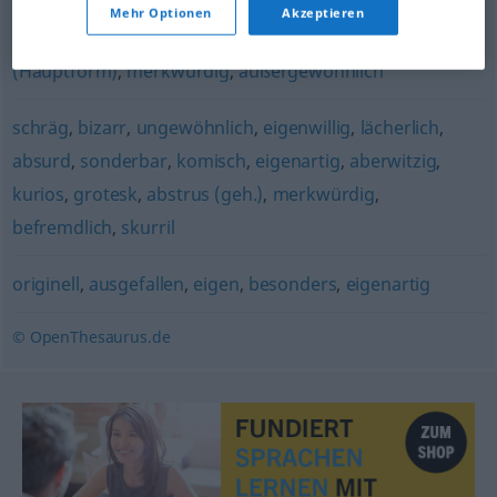
wunderlich
,
komisch
,
sonderbar
,
obskur
,
ominös (geh.)
,
Mehr Optionen
Akzeptieren
ungewöhnlich
,
eigenartig
,
seltsam (unerklärlich)
(Hauptform)
,
merkwürdig
,
außergewöhnlich
schräg
,
bizarr
,
ungewöhnlich
,
eigenwillig
,
lächerlich
,
absurd
,
sonderbar
,
komisch
,
eigenartig
,
aberwitzig
,
kurios
,
grotesk
,
abstrus (geh.)
,
merkwürdig
,
befremdlich
,
skurril
originell
,
ausgefallen
,
eigen
,
besonders
,
eigenartig
© OpenThesaurus.de