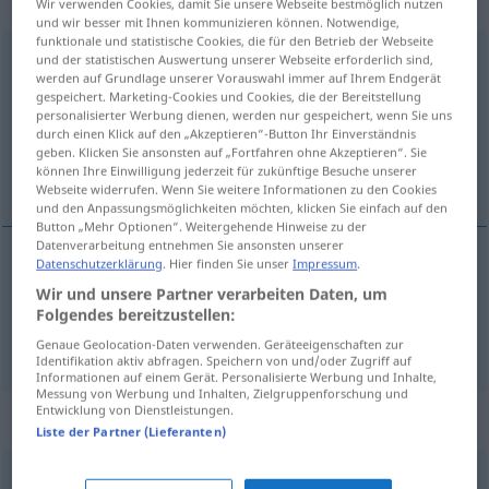
„eigentümlich“
Wir verwenden Cookies, damit Sie unsere Webseite bestmöglich nutzen
und wir besser mit Ihnen kommunizieren können. Notwendige,
funktionale und statistische Cookies, die für den Betrieb der Webseite
eigentümlich
und der statistischen Auswertung unserer Webseite erforderlich sind,
werden auf Grundlage unserer Vorauswahl immer auf Ihrem Endgerät
gespeichert. Marketing-Cookies und Cookies, die der Bereitstellung
Übersicht aller Übersetzungen
personalisierter Werbung dienen, werden nur gespeichert, wenn Sie uns
(Für mehr Details die Übersetzung anklicken/antippen)
durch einen Klick auf den „Akzeptieren“-Button Ihr Einverständnis
geben. Klicken Sie ansonsten auf „Fortfahren ohne Akzeptieren“. Sie
können Ihre Einwilligung jederzeit für zukünftige Besuche unserer
eigenaardig, eigen, typisch
Webseite widerrufen. Wenn Sie weitere Informationen zu den Cookies
und den Anpassungsmöglichkeiten möchten, klicken Sie einfach auf den
Button „Mehr Optionen“. Weitergehende Hinweise zu der
Datenverarbeitung entnehmen Sie ansonsten unserer
Datenschutzerklärung
. Hier finden Sie unser
Impressum
.
eigenaardig
eigentümlich
Wir und unsere Partner verarbeiten Daten, um
Folgendes bereitzustellen:
eigen
(aan),
typisch
(voor)
eigentümlich
dat
Genaue Geolocation-Daten verwenden. Geräteeigenschaften zur
Identifikation aktiv abfragen. Speichern von und/oder Zugriff auf
Informationen auf einem Gerät. Personalisierte Werbung und Inhalte,
Messung von Werbung und Inhalten, Zielgruppenforschung und
Entwicklung von Dienstleistungen.
Synonyme für "eigentümlich"
Liste der Partner (Lieferanten)