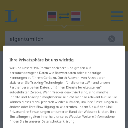
Ihre Privatsphäre ist uns wichtig
Deutsch-Niederländisch Wörterbuch
eigentümlich
Wir und unsere
716
-Partner speichern und greifen auf
personenbezogene Daten wie Browserdaten oder eindeutige
Deutsch-Niederländisch
Kennungen auf Ihrem Gerät zu. Durch Auswahl von Akzeptieren
aktivieren Sie Tracking-Technologien für die unter „Wir und unsere
Übersetzung für "eigentümlich"
Partner verarbeiten Daten, um Ihnen Dienste bereitzustellen“
aufgeführten Zwecke. Wenn Tracker deaktiviert sind, sind manche
Inhalte und Anzeigen möglicherweise nicht mehr so relevant für Sie. Sie
"eigentümlich" Niederländisch
können dieses Menü jederzeit wieder aufrufen, um Ihre Einstellungen zu
ändern oder Ihre Einwilligung zu widerrufen, indem Sie auf den Link
Übersetzung
Privatsphäre-Einstellungen am unteren Rand der Webseite klicken. Ihre
Einstellungen gelten innerhalb unseres Website. Weitere Informationen
finden Sie in unserer Datenschutzerklärung.