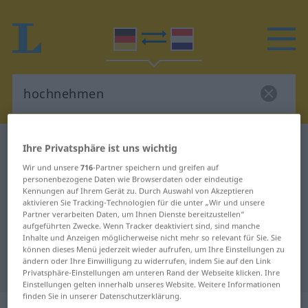
Deutsch-Niederländisch Wörterbuch
Ihre Privatsphäre ist uns wichtig
hochnehmen
Wir und unsere
716
-Partner speichern und greifen auf
personenbezogene Daten wie Browserdaten oder eindeutige
Deutsch-Niederländisch
Kennungen auf Ihrem Gerät zu. Durch Auswahl von Akzeptieren
Übersetzung für "hochnehmen"
aktivieren Sie Tracking-Technologien für die unter „Wir und unsere
Partner verarbeiten Daten, um Ihnen Dienste bereitzustellen“
aufgeführten Zwecke. Wenn Tracker deaktiviert sind, sind manche
Inhalte und Anzeigen möglicherweise nicht mehr so relevant für Sie. Sie
"hochnehmen" Niederländisch
können dieses Menü jederzeit wieder aufrufen, um Ihre Einstellungen zu
ändern oder Ihre Einwilligung zu widerrufen, indem Sie auf den Link
Übersetzung
Privatsphäre-Einstellungen am unteren Rand der Webseite klicken. Ihre
Einstellungen gelten innerhalb unseres Website. Weitere Informationen
finden Sie in unserer Datenschutzerklärung.