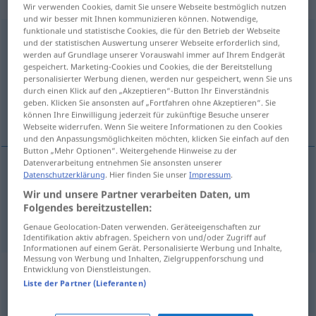
„hochnehmen“
Wir verwenden Cookies, damit Sie unsere Webseite bestmöglich nutzen
und wir besser mit Ihnen kommunizieren können. Notwendige,
funktionale und statistische Cookies, die für den Betrieb der Webseite
hochnehmen
und der statistischen Auswertung unserer Webseite erforderlich sind,
werden auf Grundlage unserer Vorauswahl immer auf Ihrem Endgerät
Übersicht aller Übersetzungen
gespeichert. Marketing-Cookies und Cookies, die der Bereitstellung
personalisierter Werbung dienen, werden nur gespeichert, wenn Sie uns
(Für mehr Details die Übersetzung anklicken/antippen)
durch einen Klick auf den „Akzeptieren“-Button Ihr Einverständnis
geben. Klicken Sie ansonsten auf „Fortfahren ohne Akzeptieren“. Sie
opnemen, bij de neus nemen
können Ihre Einwilligung jederzeit für zukünftige Besuche unserer
Webseite widerrufen. Wenn Sie weitere Informationen zu den Cookies
und den Anpassungsmöglichkeiten möchten, klicken Sie einfach auf den
Button „Mehr Optionen“. Weitergehende Hinweise zu der
Datenverarbeitung entnehmen Sie ansonsten unserer
Datenschutzerklärung
. Hier finden Sie unser
Impressum
.
opnemen
hochnehmen
Wir und unsere Partner verarbeiten Daten, um
Folgendes bereitzustellen:
bij de
neus
nemen
hochnehmen
FIG
Genaue Geolocation-Daten verwenden. Geräteeigenschaften zur
Identifikation aktiv abfragen. Speichern von und/oder Zugriff auf
Informationen auf einem Gerät. Personalisierte Werbung und Inhalte,
Messung von Werbung und Inhalten, Zielgruppenforschung und
Synonyme für "hochnehmen"
Entwicklung von Dienstleistungen.
Liste der Partner (Lieferanten)