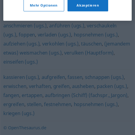
erwischen
,
verhaften
Mehr Optionen
Akzeptieren
verarschen (derb)
,
narren
,
veräppeln (ugs.)
,
anschmieren (ugs.)
,
anführen (ugs.)
,
verschaukeln
(ugs.)
,
foppen
,
verladen (ugs.)
,
hopsnehmen (ugs.)
,
aufziehen (ugs.)
,
verkohlen (ugs.)
,
täuschen
,
(jemandem
etwas) weismachen (ugs.)
,
verulken (Hauptform)
,
einseifen (ugs.)
kassieren (ugs.)
,
aufgreifen
,
fassen
,
schnappen (ugs.)
,
erwischen
,
verhaften
,
greifen
,
ausheben
,
packen (ugs.)
,
fangen
,
ertappen
,
aufbringen (Schiff) (fachspr., Jargon)
,
ergreifen
,
stellen
,
festnehmen
,
hopsnehmen (ugs.)
,
kriegen (ugs.)
© OpenThesaurus.de