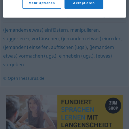
Mehr Optionen
Akzeptieren
aufziehen (ugs.)
,
verkohlen (ugs.)
,
täuschen
,
verulken
(Hauptform)
,
hochnehmen (ugs.)
,
einseifen (ugs.)
(jemandem etwas) einflüstern
,
manipulieren
,
suggerieren
,
vortäuschen
,
(jemandem etwas) einreden
,
(jemanden) einseifen
,
auftischen (ugs.)
,
(jemandem
etwas) vormachen (ugs.)
,
einnebeln (ugs.)
,
(etwas)
vorgeben
© OpenThesaurus.de