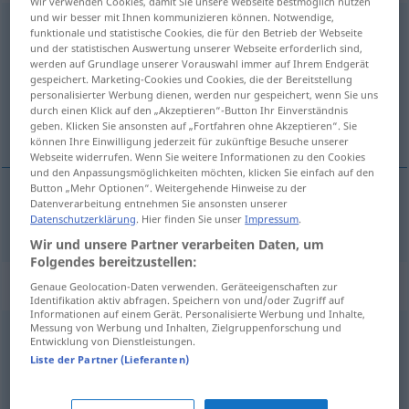
Wir verwenden Cookies, damit Sie unsere Webseite bestmöglich nutzen
und wir besser mit Ihnen kommunizieren können. Notwendige,
weismachen
funktionale und statistische Cookies, die für den Betrieb der Webseite
und der statistischen Auswertung unserer Webseite erforderlich sind,
Übersicht aller Übersetzungen
werden auf Grundlage unserer Vorauswahl immer auf Ihrem Endgerät
gespeichert. Marketing-Cookies und Cookies, die der Bereitstellung
(Für mehr Details die Übersetzung anklicken/antippen)
personalisierter Werbung dienen, werden nur gespeichert, wenn Sie uns
durch einen Klick auf den „Akzeptieren“-Button Ihr Einverständnis
wijsmaken
geben. Klicken Sie ansonsten auf „Fortfahren ohne Akzeptieren“. Sie
können Ihre Einwilligung jederzeit für zukünftige Besuche unserer
Webseite widerrufen. Wenn Sie weitere Informationen zu den Cookies
und den Anpassungsmöglichkeiten möchten, klicken Sie einfach auf den
Button „Mehr Optionen“. Weitergehende Hinweise zu der
Datenverarbeitung entnehmen Sie ansonsten unserer
wijsmaken
weismachen
jemandem akk
Datenschutzerklärung
. Hier finden Sie unser
Impressum
.
Wir und unsere Partner verarbeiten Daten, um
Folgendes bereitzustellen:
Synonyme für "weismachen"
Genaue Geolocation-Daten verwenden. Geräteeigenschaften zur
Identifikation aktiv abfragen. Speichern von und/oder Zugriff auf
Informationen auf einem Gerät. Personalisierte Werbung und Inhalte,
Messung von Werbung und Inhalten, Zielgruppenforschung und
Entwicklung von Dienstleistungen.
verarschen (derb)
,
narren
,
veräppeln (ugs.)
,
Liste der Partner (Lieferanten)
anschmieren (ugs.)
,
anführen (ugs.)
,
verschaukeln
(ugs.)
,
foppen
,
verladen (ugs.)
,
hopsnehmen (ugs.)
,