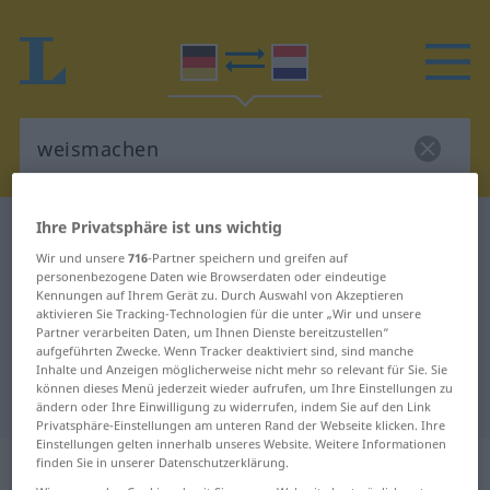
Ihre Privatsphäre ist uns wichtig
Deutsch-Niederländisch Wörterbuch
weismachen
Wir und unsere
716
-Partner speichern und greifen auf
Deutsch-Niederländisch
personenbezogene Daten wie Browserdaten oder eindeutige
Übersetzung für "weismachen"
Kennungen auf Ihrem Gerät zu. Durch Auswahl von Akzeptieren
aktivieren Sie Tracking-Technologien für die unter „Wir und unsere
Partner verarbeiten Daten, um Ihnen Dienste bereitzustellen“
aufgeführten Zwecke. Wenn Tracker deaktiviert sind, sind manche
"weismachen" Niederländisch
Inhalte und Anzeigen möglicherweise nicht mehr so relevant für Sie. Sie
können dieses Menü jederzeit wieder aufrufen, um Ihre Einstellungen zu
Übersetzung
ändern oder Ihre Einwilligung zu widerrufen, indem Sie auf den Link
Privatsphäre-Einstellungen am unteren Rand der Webseite klicken. Ihre
Einstellungen gelten innerhalb unseres Website. Weitere Informationen
„weismachen“
finden Sie in unserer Datenschutzerklärung.