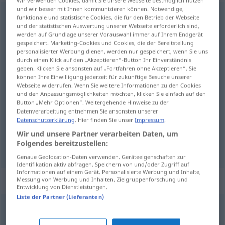
und wir besser mit Ihnen kommunizieren können. Notwendige,
anschmieren
funktionale und statistische Cookies, die für den Betrieb der Webseite
und der statistischen Auswertung unserer Webseite erforderlich sind,
Übersicht aller Übersetzungen
werden auf Grundlage unserer Vorauswahl immer auf Ihrem Endgerät
gespeichert. Marketing-Cookies und Cookies, die der Bereitstellung
(Für mehr Details die Übersetzung anklicken/antippen)
personalisierter Werbung dienen, werden nur gespeichert, wenn Sie uns
durch einen Klick auf den „Akzeptieren“-Button Ihr Einverständnis
aansmeren, besmeren, bedotten, oplichten
geben. Klicken Sie ansonsten auf „Fortfahren ohne Akzeptieren“. Sie
können Ihre Einwilligung jederzeit für zukünftige Besuche unserer
Webseite widerrufen. Wenn Sie weitere Informationen zu den Cookies
und den Anpassungsmöglichkeiten möchten, klicken Sie einfach auf den
Button „Mehr Optionen“. Weitergehende Hinweise zu der
Datenverarbeitung entnehmen Sie ansonsten unserer
aansmeren
,
besmeren
anschmieren
Datenschutzerklärung
. Hier finden Sie unser
Impressum
.
Wir und unsere Partner verarbeiten Daten, um
Folgendes bereitzustellen:
bedotten
,
oplichten
anschmieren
jemanden
UMG
Genaue Geolocation-Daten verwenden. Geräteeigenschaften zur
Identifikation aktiv abfragen. Speichern von und/oder Zugriff auf
Informationen auf einem Gerät. Personalisierte Werbung und Inhalte,
Synonyme für "anschmieren"
Messung von Werbung und Inhalten, Zielgruppenforschung und
Entwicklung von Dienstleistungen.
Liste der Partner (Lieferanten)
beschummeln (ugs.)