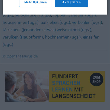
Mehr Optionen
Akzeptieren
verarschen (derb)
,
narren
,
veräppeln (ugs.)
,
anführen
(ugs.)
,
verschaukeln (ugs.)
,
foppen
,
verladen (ugs.)
,
hopsnehmen (ugs.)
,
aufziehen (ugs.)
,
verkohlen (ugs.)
,
täuschen
,
(jemandem etwas) weismachen (ugs.)
,
verulken (Hauptform)
,
hochnehmen (ugs.)
,
einseifen
(ugs.)
© OpenThesaurus.de