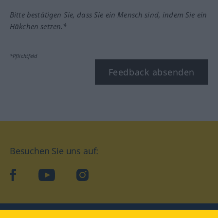
Bitte bestätigen Sie, dass Sie ein Mensch sind, indem Sie ein
Häkchen setzen.*
*Pflichtfeld
Feedback absenden
Besuchen Sie uns auf:
facebook
YouTube
Instagram