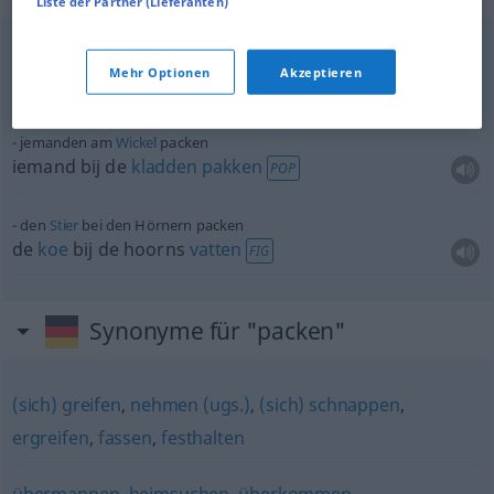
Liste der Partner (Lieferanten)
in
Watte
packen
Mehr Optionen
Akzeptieren
in de
watten
leggen
FIG
jemanden am
Wickel
packen
iemand bij de
kladden
pakken
POP
den
Stier
bei den Hörnern packen
de
koe
bij de hoorns
vatten
FIG
Synonyme für "packen"
(sich) greifen
,
nehmen (ugs.)
,
(sich) schnappen
,
ergreifen
,
fassen
,
festhalten