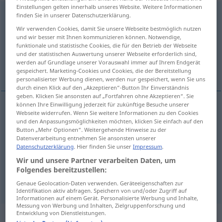
Einstellungen gelten innerhalb unseres Website. Weitere Informationen
packen
finden Sie in unserer Datenschutzerklärung.
Wir verwenden Cookies, damit Sie unsere Webseite bestmöglich nutzen
Übersicht aller Übersetzungen
und wir besser mit Ihnen kommunizieren können. Notwendige,
funktionale und statistische Cookies, die für den Betrieb der Webseite
(Für mehr Details die Übersetzung anklicken/antippen)
und der statistischen Auswertung unserer Webseite erforderlich sind,
werden auf Grundlage unserer Vorauswahl immer auf Ihrem Endgerät
pakken, grijpen, inpakken
gespeichert. Marketing-Cookies und Cookies, die der Bereitstellung
personalisierter Werbung dienen, werden nur gespeichert, wenn Sie uns
durch einen Klick auf den „Akzeptieren“-Button Ihr Einverständnis
geben. Klicken Sie ansonsten auf „Fortfahren ohne Akzeptieren“. Sie
können Ihre Einwilligung jederzeit für zukünftige Besuche unserer
Webseite widerrufen. Wenn Sie weitere Informationen zu den Cookies
pakken
packen
a.
FIG
und den Anpassungsmöglichkeiten möchten, klicken Sie einfach auf den
Button „Mehr Optionen“. Weitergehende Hinweise zu der
Datenverarbeitung entnehmen Sie ansonsten unserer
grijpen
packen
Datenschutzerklärung
. Hier finden Sie unser
Impressum
.
Wir und unsere Partner verarbeiten Daten, um
(in)pakken
packen
einpacken
Folgendes bereitzustellen:
Genaue Geolocation-Daten verwenden. Geräteeigenschaften zur
Identifikation aktiv abfragen. Speichern von und/oder Zugriff auf
Informationen auf einem Gerät. Personalisierte Werbung und Inhalte,
Messung von Werbung und Inhalten, Zielgruppenforschung und
Entwicklung von Dienstleistungen.
Beispielsätze für "packen"