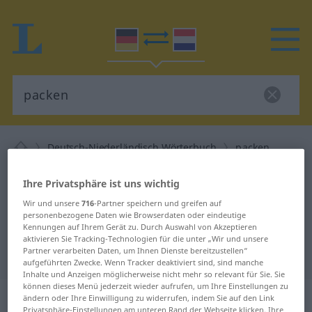
Deutsch-Niederländisch Wörterbuch
packen
Deutsch-Niederländisch
Ihre Privatsphäre ist uns wichtig
Übersetzung für "packen"
Wir und unsere
716
-Partner speichern und greifen auf
personenbezogene Daten wie Browserdaten oder eindeutige
Kennungen auf Ihrem Gerät zu. Durch Auswahl von Akzeptieren
"packen" Niederländisch
aktivieren Sie Tracking-Technologien für die unter „Wir und unsere
Partner verarbeiten Daten, um Ihnen Dienste bereitzustellen“
Übersetzung
aufgeführten Zwecke. Wenn Tracker deaktiviert sind, sind manche
Inhalte und Anzeigen möglicherweise nicht mehr so relevant für Sie. Sie
können dieses Menü jederzeit wieder aufrufen, um Ihre Einstellungen zu
„packen“
ändern oder Ihre Einwilligung zu widerrufen, indem Sie auf den Link
Privatsphäre-Einstellungen am unteren Rand der Webseite klicken. Ihre