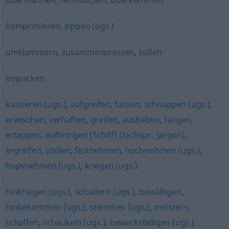
übermannen
,
heimsuchen
,
überkommen
komprimieren
,
zippen (ugs.)
umklammern
,
zusammenpressen
,
ballen
einpacken
kassieren (ugs.)
,
aufgreifen
,
fassen
,
schnappen (ugs.)
,
erwischen
,
verhaften
,
greifen
,
ausheben
,
fangen
,
ertappen
,
aufbringen (Schiff) (fachspr., Jargon)
,
ergreifen
,
stellen
,
festnehmen
,
hochnehmen (ugs.)
,
hopsnehmen (ugs.)
,
kriegen (ugs.)
hinkriegen (ugs.)
,
schultern (ugs.)
,
bewältigen
,
hinbekommen (ugs.)
,
stemmen (ugs.)
,
meistern
,
schaffen
,
schaukeln (ugs.)
,
bewerkstelligen (ugs.)