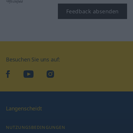
*Pflichtfeld
Feedback absenden
Besuchen Sie uns auf:
facebook
YouTube
Instagram
Langenscheidt
NUTZUNGSBEDINGUNGEN