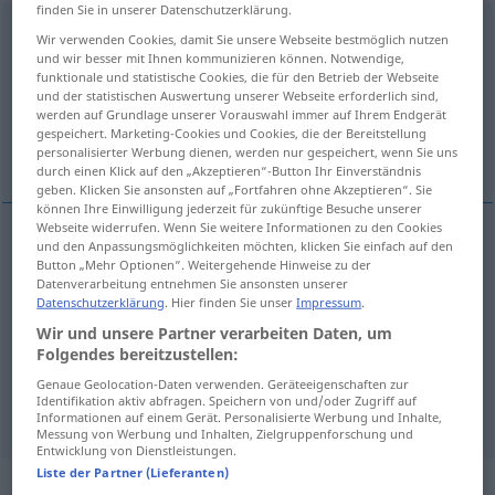
finden Sie in unserer Datenschutzerklärung.
ergreifen
<
ergreifen
>
Wir verwenden Cookies, damit Sie unsere Webseite bestmöglich nutzen
und wir besser mit Ihnen kommunizieren können. Notwendige,
Übersicht aller Übersetzungen
funktionale und statistische Cookies, die für den Betrieb der Webseite
und der statistischen Auswertung unserer Webseite erforderlich sind,
(Für mehr Details die Übersetzung anklicken/antippen)
werden auf Grundlage unserer Vorauswahl immer auf Ihrem Endgerät
gespeichert. Marketing-Cookies und Cookies, die der Bereitstellung
pakken, grijpen, aangrijpen, nemen
personalisierter Werbung dienen, werden nur gespeichert, wenn Sie uns
durch einen Klick auf den „Akzeptieren“-Button Ihr Einverständnis
geben. Klicken Sie ansonsten auf „Fortfahren ohne Akzeptieren“. Sie
können Ihre Einwilligung jederzeit für zukünftige Besuche unserer
Webseite widerrufen. Wenn Sie weitere Informationen zu den Cookies
und den Anpassungsmöglichkeiten möchten, klicken Sie einfach auf den
pakken
,
grijpen
ergreifen
Button „Mehr Optionen“. Weitergehende Hinweise zu der
Datenverarbeitung entnehmen Sie ansonsten unserer
Datenschutzerklärung
. Hier finden Sie unser
Impressum
.
aangrijpen
ergreifen
a.
rühren, Angst,
Wir und unsere Partner verarbeiten Daten, um
Gelegenheit
Folgendes bereitzustellen:
FIG
Genaue Geolocation-Daten verwenden. Geräteeigenschaften zur
Identifikation aktiv abfragen. Speichern von und/oder Zugriff auf
nemen
ergreifen
Flucht, Maßnahmen, Wort
Informationen auf einem Gerät. Personalisierte Werbung und Inhalte,
Messung von Werbung und Inhalten, Zielgruppenforschung und
Entwicklung von Dienstleistungen.
Liste der Partner (Lieferanten)
Beispielsätze für "ergreifen"