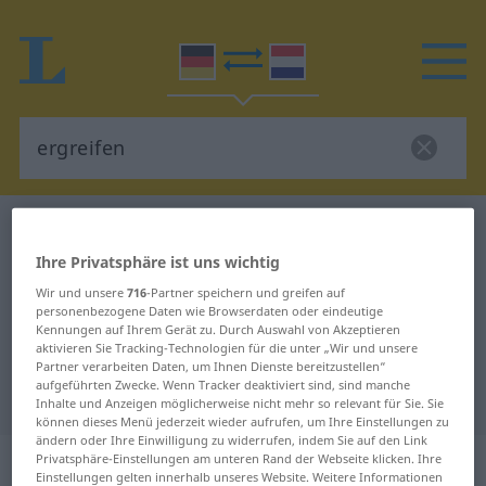
Deutsch-Niederländisch Wörterbuch
ergreifen
Deutsch-Niederländisch
Ihre Privatsphäre ist uns wichtig
Wir und unsere
716
-Partner speichern und greifen auf
Übersetzung für "ergreifen"
personenbezogene Daten wie Browserdaten oder eindeutige
Kennungen auf Ihrem Gerät zu. Durch Auswahl von Akzeptieren
aktivieren Sie Tracking-Technologien für die unter „Wir und unsere
"ergreifen" Niederländisch
Partner verarbeiten Daten, um Ihnen Dienste bereitzustellen“
aufgeführten Zwecke. Wenn Tracker deaktiviert sind, sind manche
Übersetzung
Inhalte und Anzeigen möglicherweise nicht mehr so relevant für Sie. Sie
können dieses Menü jederzeit wieder aufrufen, um Ihre Einstellungen zu
ändern oder Ihre Einwilligung zu widerrufen, indem Sie auf den Link
„ergreifen“
Privatsphäre-Einstellungen am unteren Rand der Webseite klicken. Ihre
Einstellungen gelten innerhalb unseres Website. Weitere Informationen