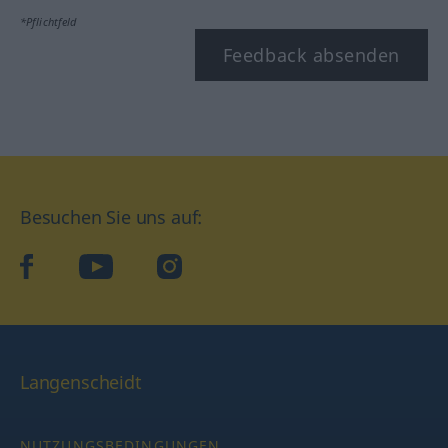
*Pflichtfeld
Feedback absenden
Besuchen Sie uns auf:
facebook
YouTube
Instagram
Langenscheidt
NUTZUNGSBEDINGUNGEN