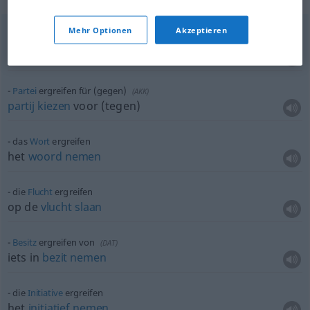
Mehr Optionen
Akzeptieren
pl
od
Maßnahmen
ergreifen (
treffen)
maatregelen
pl
nemen
(
od
treffen)
Partei
ergreifen für (gegen)
(
AKK
)
partij
kiezen
voor (tegen)
das
Wort
ergreifen
het
woord
nemen
die
Flucht
ergreifen
op de
vlucht
slaan
Besitz
ergreifen von
(
DAT
)
iets in
bezit
nemen
die
Initiative
ergreifen
het
initiatief
nemen