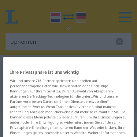
Niederländisch-Deutsch Wörterbuch
opnemen
Ihre Privatsphäre ist uns wichtig
Niederländisch-Deutsch
Wir und unsere
716
-Partner speichern und greifen auf
Übersetzung für "opnemen"
personenbezogene Daten wie Browserdaten oder eindeutige
Kennungen auf Ihrem Gerät zu. Durch Auswahl von Akzeptieren
aktivieren Sie Tracking-Technologien für die unter „Wir und unsere
"opnemen" Deutsch Übersetzung
Partner verarbeiten Daten, um Ihnen Dienste bereitzustellen“
aufgeführten Zwecke. Wenn Tracker deaktiviert sind, sind manche
Inhalte und Anzeigen möglicherweise nicht mehr so relevant für Sie. Sie
können dieses Menü jederzeit wieder aufrufen, um Ihre Einstellungen zu
„opnemen“
: werkwoord
ändern oder Ihre Einwilligung zu widerrufen, indem Sie auf den Link
Privatsphäre-Einstellungen am unteren Rand der Webseite klicken. Ihre
Einstellungen gelten innerhalb unseres Website. Weitere Informationen
opnemen
v