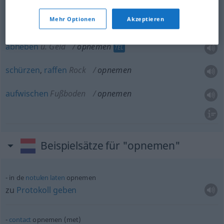
Mehr Optionen
Akzeptieren
abstoppen
Zeit
opnemen
abheben
u.
Geld
opnemen
TEL
schürzen
,
raffen
Rock
opnemen
aufwischen
Fußboden
opnemen
Beispielsätze für "opnemen"
in de
notulen
laten
opnemen
zu
Protokoll
geben
contact
opnemen (met)