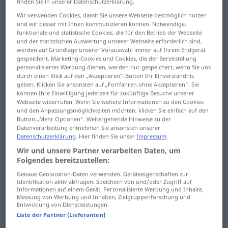
finden Sie in unserer Datenschutzerklärung.
Wir verwenden Cookies, damit Sie unsere Webseite bestmöglich nutzen
Übersicht aller Übersetzungen
und wir besser mit Ihnen kommunizieren können. Notwendige,
(Für mehr Details die Übersetzung anklicken/antippen)
funktionale und statistische Cookies, die für den Betrieb der Webseite
und der statistischen Auswertung unserer Webseite erforderlich sind,
werden auf Grundlage unserer Vorauswahl immer auf Ihrem Endgerät
aufnehmen, aufzeichnen, vermessen,
gespeichert. Marketing-Cookies und Cookies, die der Bereitstellung
mitschneiden, messen
personalisierter Werbung dienen, werden nur gespeichert, wenn Sie uns
durch einen Klick auf den „Akzeptieren“-Button Ihr Einverständnis
geben. Klicken Sie ansonsten auf „Fortfahren ohne Akzeptieren“. Sie
abstoppen, ablesen, abheben, schürzen,
können Ihre Einwilligung jederzeit für zukünftige Besuche unserer
Webseite widerrufen. Wenn Sie weitere Informationen zu den Cookies
aufwischen, raffen
und den Anpassungsmöglichkeiten möchten, klicken Sie einfach auf den
Button „Mehr Optionen“. Weitergehende Hinweise zu der
Datenverarbeitung entnehmen Sie ansonsten unserer
Datenschutzerklärung
. Hier finden Sie unser
Impressum
.
Wir und unsere Partner verarbeiten Daten, um
aufnehmen
opnemen
Folgendes bereitzustellen:
Genaue Geolocation-Daten verwenden. Geräteeigenschaften zur
a.
aufzeichnen
,
mitschneiden
Ton, Film
opnemen
Identifikation aktiv abfragen. Speichern von und/oder Zugriff auf
Informationen auf einem Gerät. Personalisierte Werbung und Inhalte,
Messung von Werbung und Inhalten, Zielgruppenforschung und
vermessen
opnemen
Entwicklung von Dienstleistungen.
Liste der Partner (Lieferanten)
messen
,
ablesen
Temperatur
opnemen