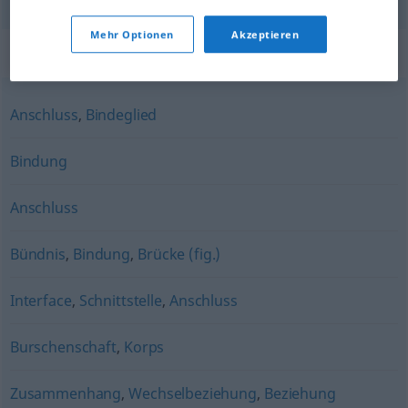
Mehr Optionen
Akzeptieren
Synonyme für "Verbindung"
Anschluss
,
Bindeglied
Bindung
Anschluss
Bündnis
,
Bindung
,
Brücke (fig.)
Interface
,
Schnittstelle
,
Anschluss
Burschenschaft
,
Korps
Zusammenhang
,
Wechselbeziehung
,
Beziehung