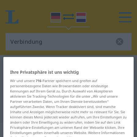
Deutsch-Niederländisch Wörterbuch
Verbindung
Ihre Privatsphäre ist uns wichtig
Deutsch-Niederländisch
Wir und unsere
716
-Partner speichern und greifen auf
Übersetzung für "Verbindung"
personenbezogene Daten wie Browserdaten oder eindeutige
Kennungen auf Ihrem Gerät zu. Durch Auswahl von Akzeptieren
aktivieren Sie Tracking-Technologien für die unter „Wir und unsere
"Verbindung" Niederländisch
Partner verarbeiten Daten, um Ihnen Dienste bereitzustellen“
aufgeführten Zwecke. Wenn Tracker deaktiviert sind, sind manche
Übersetzung
Inhalte und Anzeigen möglicherweise nicht mehr so relevant für Sie. Sie
können dieses Menü jederzeit wieder aufrufen, um Ihre Einstellungen zu
ändern oder Ihre Einwilligung zu widerrufen, indem Sie auf den Link
Privatsphäre-Einstellungen am unteren Rand der Webseite klicken. Ihre
„Verbindung“
: Femininum, weiblich
Einstellungen gelten innerhalb unseres Website. Weitere Informationen