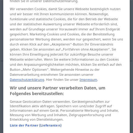
finden Sie in unserer Datenschutzerklärung.
Verbindung
f
Wir verwenden Cookies, damit Sie unsere Webseite bestmöglich nutzen
und wir besser mit Ihnen kommunizieren können. Notwendige,
funktionale und statistische Cookies, die für den Betrieb der Webseite
Übersicht aller Übersetzungen
und der statistischen Auswertung unserer Webseite erforderlich sind,
(Für mehr Details die Übersetzung anklicken/antippen)
werden auf Grundlage unserer Vorauswahl immer auf Ihrem Endgerät
gespeichert. Marketing-Cookies und Cookies, die der Bereitstellung
personalisierter Werbung dienen, werden nur gespeichert, wenn Sie uns
verbinding, aansluiting, relatie, connectie, het
durch einen Klick auf den „Akzeptieren“-Button Ihr Einverständnis
corps
geben. Klicken Sie ansonsten auf „Fortfahren ohne Akzeptieren“. Sie
können Ihre Einwilligung jederzeit für zukünftige Besuche unserer
Webseite widerrufen. Wenn Sie weitere Informationen zu den Cookies
und den Anpassungsmöglichkeiten möchten, klicken Sie einfach auf den
Button „Mehr Optionen“. Weitergehende Hinweise zu der
Datenverarbeitung entnehmen Sie ansonsten unserer
verbinding
Verbindung
Datenschutzerklärung
. Hier finden Sie unser
Impressum
.
Wir und unsere Partner verarbeiten Daten, um
a.
aansluiting
Verbindung
TEL
Folgendes bereitzustellen:
Genaue Geolocation-Daten verwenden. Geräteeigenschaften zur
relatie
,
connectie
Verbindung
Beziehung
Identifikation aktiv abfragen. Speichern von und/oder Zugriff auf
Informationen auf einem Gerät. Personalisierte Werbung und Inhalte,
Messung von Werbung und Inhalten, Zielgruppenforschung und
(het)
corps
Verbindung
Studentenverbindung
Entwicklung von Dienstleistungen.
Liste der Partner (Lieferanten)