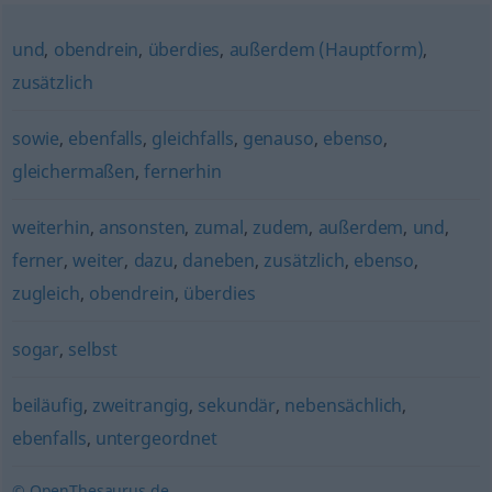
und
,
obendrein
,
überdies
,
außerdem (Hauptform)
,
zusätzlich
sowie
,
ebenfalls
,
gleichfalls
,
genauso
,
ebenso
,
gleichermaßen
,
fernerhin
weiterhin
,
ansonsten
,
zumal
,
zudem
,
außerdem
,
und
,
ferner
,
weiter
,
dazu
,
daneben
,
zusätzlich
,
ebenso
,
zugleich
,
obendrein
,
überdies
sogar
,
selbst
beiläufig
,
zweitrangig
,
sekundär
,
nebensächlich
,
ebenfalls
,
untergeordnet
© OpenThesaurus.de