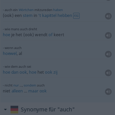
auch ein
Wörtchen
mitzureden
haben
(ook) een
stem
in
’t
kapittel
hebben
FIG
wie mans auch dreht
hoe
je het (ook) wendt
of
keert
wenn auch
hoewel
, al
wie dem auch sei
hoe
dan
ook
,
hoe
het
ook
zij
nicht
nur
…,
sondern
auch
niet
alleen
…
maar
ook
Synonyme für "auch"