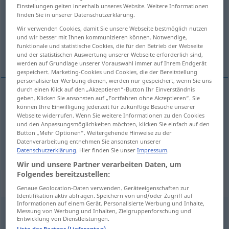
Einstellungen gelten innerhalb unseres Website. Weitere Informationen
finden Sie in unserer Datenschutzerklärung.
Übersicht aller Übersetzungen
Wir verwenden Cookies, damit Sie unsere Webseite bestmöglich nutzen
(Für mehr Details die Übersetzung anklicken/antippen)
und wir besser mit Ihnen kommunizieren können. Notwendige,
funktionale und statistische Cookies, die für den Betrieb der Webseite
ook, eveneens
und der statistischen Auswertung unserer Webseite erforderlich sind,
werden auf Grundlage unserer Vorauswahl immer auf Ihrem Endgerät
gespeichert. Marketing-Cookies und Cookies, die der Bereitstellung
personalisierter Werbung dienen, werden nur gespeichert, wenn Sie uns
durch einen Klick auf den „Akzeptieren“-Button Ihr Einverständnis
geben. Klicken Sie ansonsten auf „Fortfahren ohne Akzeptieren“. Sie
ook
auch
können Ihre Einwilligung jederzeit für zukünftige Besuche unserer
Webseite widerrufen. Wenn Sie weitere Informationen zu den Cookies
und den Anpassungsmöglichkeiten möchten, klicken Sie einfach auf den
eveneens
auch
gehoben
Button „Mehr Optionen“. Weitergehende Hinweise zu der
Datenverarbeitung entnehmen Sie ansonsten unserer
Datenschutzerklärung
. Hier finden Sie unser
Impressum
.
Wir und unsere Partner verarbeiten Daten, um
Folgendes bereitzustellen:
Beispielsätze für "auch"
Genaue Geolocation-Daten verwenden. Geräteeigenschaften zur
Identifikation aktiv abfragen. Speichern von und/oder Zugriff auf
Informationen auf einem Gerät. Personalisierte Werbung und Inhalte,
Messung von Werbung und Inhalten, Zielgruppenforschung und
sowohl
… als auch
Entwicklung von Dienstleistungen.
zowel
… als
Liste der Partner (Lieferanten)