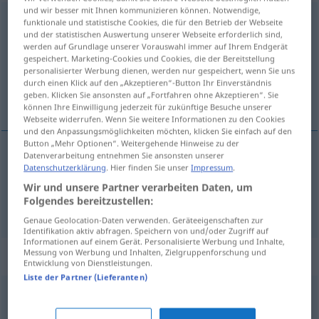
und wir besser mit Ihnen kommunizieren können. Notwendige,
zumal
[tsuˑˈ-]
funktionale und statistische Cookies, die für den Betrieb der Webseite
und der statistischen Auswertung unserer Webseite erforderlich sind,
werden auf Grundlage unserer Vorauswahl immer auf Ihrem Endgerät
Übersicht aller Übersetzungen
gespeichert. Marketing-Cookies und Cookies, die der Bereitstellung
(Für mehr Details die Übersetzung anklicken/antippen)
personalisierter Werbung dienen, werden nur gespeichert, wenn Sie uns
durch einen Klick auf den „Akzeptieren“-Button Ihr Einverständnis
geben. Klicken Sie ansonsten auf „Fortfahren ohne Akzeptieren“. Sie
vooral, bovenal, temeer daar
können Ihre Einwilligung jederzeit für zukünftige Besuche unserer
Webseite widerrufen. Wenn Sie weitere Informationen zu den Cookies
und den Anpassungsmöglichkeiten möchten, klicken Sie einfach auf den
Button „Mehr Optionen“. Weitergehende Hinweise zu der
Datenverarbeitung entnehmen Sie ansonsten unserer
Datenschutzerklärung
. Hier finden Sie unser
Impressum
.
vooral
,
bovenal
zumal
Wir und unsere Partner verarbeiten Daten, um
Folgendes bereitzustellen:
temeer
daar
zumal
vor allem da; weil
Genaue Geolocation-Daten verwenden. Geräteeigenschaften zur
Identifikation aktiv abfragen. Speichern von und/oder Zugriff auf
Informationen auf einem Gerät. Personalisierte Werbung und Inhalte,
Messung von Werbung und Inhalten, Zielgruppenforschung und
Synonyme für "zumal"
Entwicklung von Dienstleistungen.
Liste der Partner (Lieferanten)
schließlich
,
dabei (hauptsatzeinleitend) (ugs.)
,
da
,
ja
,