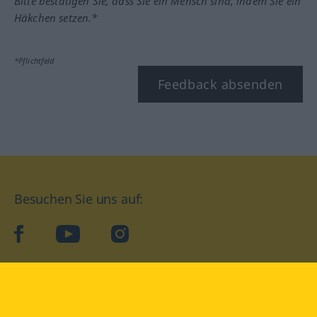
Bitte bestätigen Sie, dass Sie ein Mensch sind, indem Sie ein
Häkchen setzen.*
*Pflichtfeld
Feedback absenden
Besuchen Sie uns auf:
facebook
YouTube
Instagram
Langenscheidt