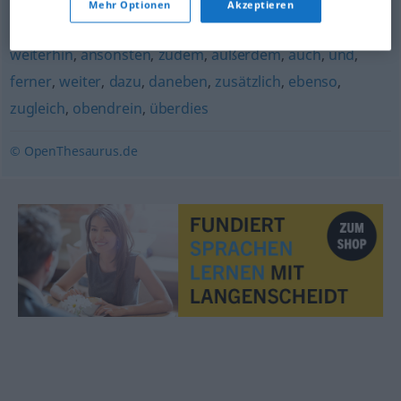
Mehr Optionen
Akzeptieren
denn
,
nämlich
weiterhin
,
ansonsten
,
zudem
,
außerdem
,
auch
,
und
,
ferner
,
weiter
,
dazu
,
daneben
,
zusätzlich
,
ebenso
,
zugleich
,
obendrein
,
überdies
© OpenThesaurus.de