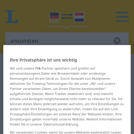
Ihre Privatsphäre ist uns wichtig
Deutsch-Niederländisch Wörterbuch
ansonsten
Wir und unsere
716
-Partner speichern und greifen auf
Deutsch-Niederländisch
personenbezogene Daten wie Browserdaten oder eindeutige
Kennungen auf Ihrem Gerät zu. Durch Auswahl von Akzeptieren
Übersetzung für "ansonsten"
aktivieren Sie Tracking-Technologien für die unter „Wir und unsere
Partner verarbeiten Daten, um Ihnen Dienste bereitzustellen“
aufgeführten Zwecke. Wenn Tracker deaktiviert sind, sind manche
"ansonsten" Niederländisch
Inhalte und Anzeigen möglicherweise nicht mehr so relevant für Sie. Sie
können dieses Menü jederzeit wieder aufrufen, um Ihre Einstellungen zu
Übersetzung
ändern oder Ihre Einwilligung zu widerrufen, indem Sie auf den Link
Privatsphäre-Einstellungen am unteren Rand der Webseite klicken. Ihre
Einstellungen gelten innerhalb unseres Website. Weitere Informationen
finden Sie in unserer Datenschutzerklärung.
„ansonsten“
Wir verwenden Cookies, damit Sie unsere Webseite bestmöglich nutzen