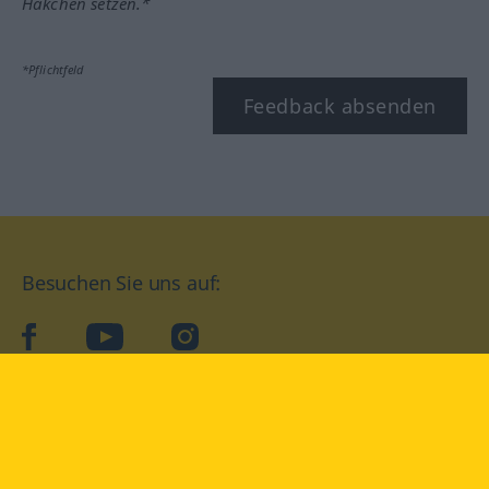
Häkchen setzen.*
*Pflichtfeld
Feedback absenden
Besuchen Sie uns auf:
facebook
YouTube
Instagram
Langenscheidt