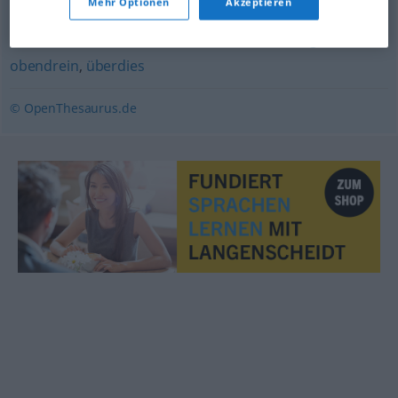
Mehr Optionen
Akzeptieren
weiterhin
,
zumal
,
zudem
,
außerdem
,
auch
,
und
,
ferner
,
weiter
,
dazu
,
daneben
,
zusätzlich
,
ebenso
,
zugleich
,
obendrein
,
überdies
© OpenThesaurus.de