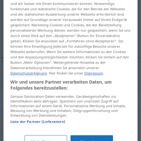
und wir besser mit Ihnen kommunizieren können. Notwendige,
ansonsten
funktionale und statistische Cookies, die für den Betrieb der Webseite
und der statistischen Auswertung unserer Webseite erforderlich sind,
werden auf Grundlage unserer Vorauswahl immer auf Ihrem Endgerät
Übersicht aller Übersetzungen
gespeichert. Marketing-Cookies und Cookies, die der Bereitstellung
(Für mehr Details die Übersetzung anklicken/antippen)
personalisierter Werbung dienen, werden nur gespeichert, wenn Sie uns
durch einen Klick auf den „Akzeptieren“-Button Ihr Einverständnis
geben. Klicken Sie ansonsten auf „Fortfahren ohne Akzeptieren“. Sie
anders, voor de rest
können Ihre Einwilligung jederzeit für zukünftige Besuche unserer
Webseite widerrufen. Wenn Sie weitere Informationen zu den Cookies
und den Anpassungsmöglichkeiten möchten, klicken Sie einfach auf den
Button „Mehr Optionen“. Weitergehende Hinweise zu der
Datenverarbeitung entnehmen Sie ansonsten unserer
Datenschutzerklärung
. Hier finden Sie unser
Impressum
.
anders
, voor de
rest
ansonsten
Wir und unsere Partner verarbeiten Daten, um
Folgendes bereitzustellen:
Genaue Geolocation-Daten verwenden. Geräteeigenschaften zur
Synonyme für "ansonsten"
Identifikation aktiv abfragen. Speichern von und/oder Zugriff auf
Informationen auf einem Gerät. Personalisierte Werbung und Inhalte,
Messung von Werbung und Inhalten, Zielgruppenforschung und
Entwicklung von Dienstleistungen.
andernfalls
,
alternativ
,
sonst
,
widrigenfalls
,
anderenfalls
,
Liste der Partner (Lieferanten)
anderweitig