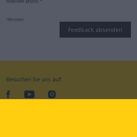
Häkchen setzen.*
*Pflichtfeld
Feedback absenden
Besuchen Sie uns auf:
facebook
YouTube
Instagram
Langenscheidt