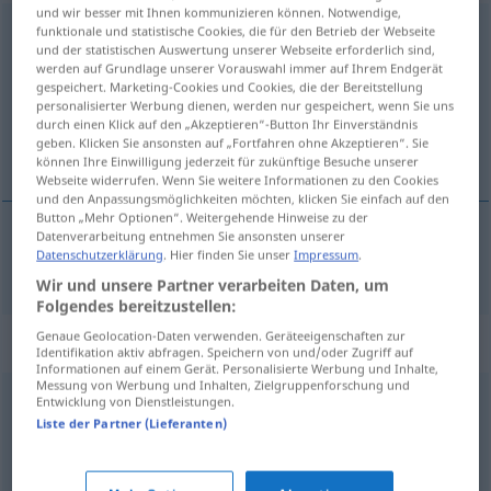
und wir besser mit Ihnen kommunizieren können. Notwendige,
überdies
funktionale und statistische Cookies, die für den Betrieb der Webseite
und der statistischen Auswertung unserer Webseite erforderlich sind,
werden auf Grundlage unserer Vorauswahl immer auf Ihrem Endgerät
Übersicht aller Übersetzungen
gespeichert. Marketing-Cookies und Cookies, die der Bereitstellung
(Für mehr Details die Übersetzung anklicken/antippen)
personalisierter Werbung dienen, werden nur gespeichert, wenn Sie uns
durch einen Klick auf den „Akzeptieren“-Button Ihr Einverständnis
geben. Klicken Sie ansonsten auf „Fortfahren ohne Akzeptieren“. Sie
bovendien, daarenboven
können Ihre Einwilligung jederzeit für zukünftige Besuche unserer
Webseite widerrufen. Wenn Sie weitere Informationen zu den Cookies
und den Anpassungsmöglichkeiten möchten, klicken Sie einfach auf den
Button „Mehr Optionen“. Weitergehende Hinweise zu der
Datenverarbeitung entnehmen Sie ansonsten unserer
Datenschutzerklärung
. Hier finden Sie unser
Impressum
.
bovendien
,
daarenboven
überdies
Wir und unsere Partner verarbeiten Daten, um
Folgendes bereitzustellen:
Genaue Geolocation-Daten verwenden. Geräteeigenschaften zur
Synonyme für "überdies"
Identifikation aktiv abfragen. Speichern von und/oder Zugriff auf
Informationen auf einem Gerät. Personalisierte Werbung und Inhalte,
Messung von Werbung und Inhalten, Zielgruppenforschung und
Entwicklung von Dienstleistungen.
und
,
obendrein
,
(und) auch
,
außerdem (Hauptform)
,
Liste der Partner (Lieferanten)
zusätzlich