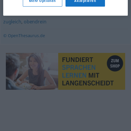
Mehr Optionen
Akzeptieren
weiterhin
,
ansonsten
,
zumal
,
zudem
,
außerdem
,
auch
,
und
,
ferner
,
weiter
,
dazu
,
daneben
,
zusätzlich
,
ebenso
,
zugleich
,
obendrein
© OpenThesaurus.de