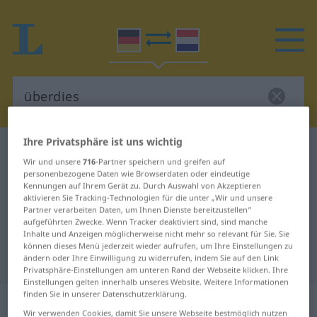
Ihre Privatsphäre ist uns wichtig
Deutsch-Niederländisch Wörterbuch
überdies
Wir und unsere
716
-Partner speichern und greifen auf
Deutsch-Niederländisch
personenbezogene Daten wie Browserdaten oder eindeutige
Kennungen auf Ihrem Gerät zu. Durch Auswahl von Akzeptieren
Übersetzung für "überdies"
aktivieren Sie Tracking-Technologien für die unter „Wir und unsere
Partner verarbeiten Daten, um Ihnen Dienste bereitzustellen“
aufgeführten Zwecke. Wenn Tracker deaktiviert sind, sind manche
"überdies" Niederländisch
Inhalte und Anzeigen möglicherweise nicht mehr so relevant für Sie. Sie
können dieses Menü jederzeit wieder aufrufen, um Ihre Einstellungen zu
Übersetzung
ändern oder Ihre Einwilligung zu widerrufen, indem Sie auf den Link
Privatsphäre-Einstellungen am unteren Rand der Webseite klicken. Ihre
Einstellungen gelten innerhalb unseres Website. Weitere Informationen
finden Sie in unserer Datenschutzerklärung.
„überdies“
Wir verwenden Cookies, damit Sie unsere Webseite bestmöglich nutzen