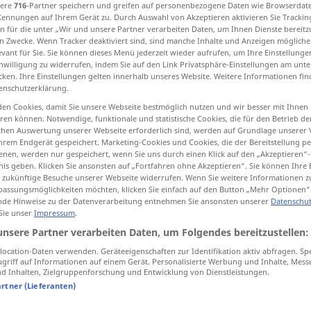
sere
716
-Partner speichern und greifen auf personenbezogene Daten wie Browserdat
Kennungen auf Ihrem Gerät zu. Durch Auswahl von Akzeptieren aktivieren Sie Trackin
n für die unter „Wir und unsere Partner verarbeiten Daten, um Ihnen Dienste bereitz
n Zwecke. Wenn Tracker deaktiviert sind, sind manche Inhalte und Anzeigen mögliche
evant für Sie. Sie können dieses Menü jederzeit wieder aufrufen, um Ihre Einstellung
tippen)
inwilligung zu widerrufen, indem Sie auf den Link Privatsphäre-Einstellungen am unt
cken. Ihre Einstellungen gelten innerhalb unseres Website. Weitere Informationen fin
enschutzerklärung.
en Cookies, damit Sie unsere Webseite bestmöglich nutzen und wir besser mit Ihnen
en können. Notwendige, funktionale und statistische Cookies, die für den Betrieb d
ischen Auswertung unserer Webseite erforderlich sind, werden auf Grundlage unserer
hrem Endgerät gespeichert. Marketing-Cookies und Cookies, die der Bereitstellung per
weiter
nen, werden nur gespeichert, wenn Sie uns durch einen Klick auf den „Akzeptieren“-
nis geben. Klicken Sie ansonsten auf „Fortfahren ohne Akzeptieren“. Sie können Ihre 
ür zukünftige Besuche unserer Webseite widerrufen. Wenn Sie weitere Informationen 
assungsmöglichkeiten möchten, klicken Sie einfach auf den Button „Mehr Optionen“
weiter
hinzukommend
a.
de Hinweise zu der Datenverarbeitung entnehmen Sie ansonsten unserer
Datenschut
 Sie unser
Impressum
.
unsere Partner verarbeiten Daten, um Folgendes bereitzustellen:
das Weitere
ocation-Daten verwenden. Geräteeigenschaften zur Identifikation aktiv abfragen. Sp
griff auf Informationen auf einem Gerät. Personalisierte Werbung und Inhalte, Mes
 Inhalten, Zielgruppenforschung und Entwicklung von Dienstleistungen.
bis auf Weiteres
artner (Lieferanten)