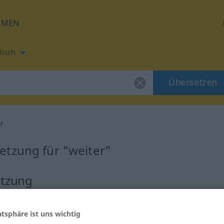
HMEN
disch
Übersetzen
er
etzung für "weiter"
etzung
atsphäre ist uns wichtig