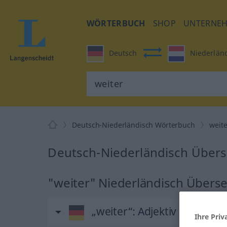
WÖRTERBUCH
SHOP
UNTERNE
Deutsch
Niederlän
Deutsch-Niederländisch Wörterbuch
weit
Deutsch-Niederländisch Übers
"weiter" Niederländisch Übers
„weiter“
: Adjektiv
Ihre Priv