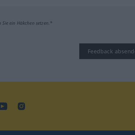
m Sie ein Häkchen setzen.*
Feedback absend
ook
YouTube
Instagram