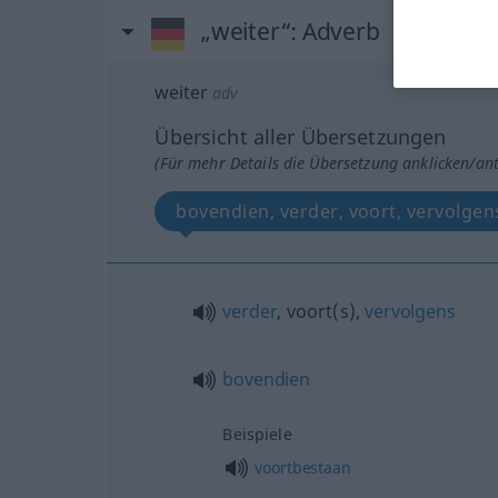
„weiter“
: Adverb
weiter
adv
Übersicht aller Übersetzungen
(Für mehr Details die Übersetzung anklicken/an
bovendien, verder, voort, vervolgen
verder
, voort(s),
vervolgens
bovendien
Beispiele
voortbestaan