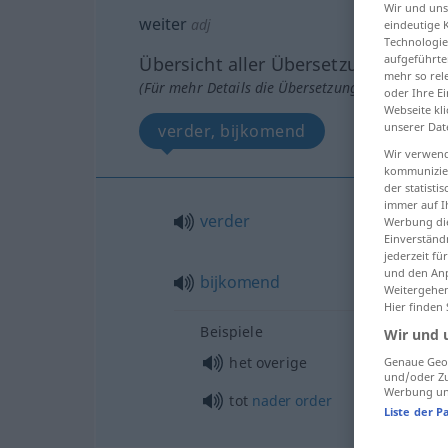
Wir und un
weiter
adj
eindeutige 
Technologie
aufgeführte
Übersicht aller Übersetzungen
mehr so rel
(Für mehr Details die Übersetzung anklicken/an
oder Ihre E
Webseite kli
unserer Dat
verder, bijkomend
Wir verwend
kommunizier
der statist
immer auf I
verder
Werbung die
Einverständ
jederzeit f
und den Anp
bijkomend
Weitergehen
Hier finden
Beispiele
Wir und 
het overige
Genaue Geol
und/oder Zu
Werbung und
tot
nader
order
Liste der P