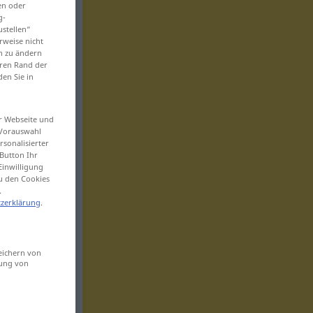
en oder
g-
ustellen“
rweise nicht
en zu ändern
eren Rand der
den Sie in
er Webseite und
 Vorauswahl
sonalisierter
Button Ihr
Einwilligung
zu den Cookies
.
zerklärung
.
eichern von
sung von