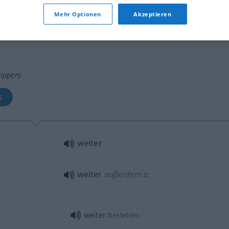
Mehr Optionen
Akzeptieren
tippen)
s
weiter
weiter
außerdem
a.
weiter
bestehen