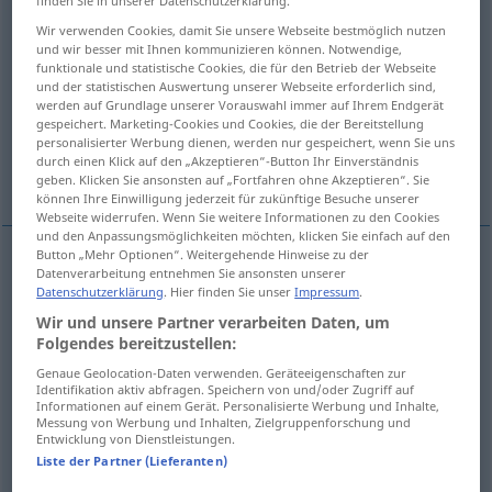
finden Sie in unserer Datenschutzerklärung.
Wir verwenden Cookies, damit Sie unsere Webseite bestmöglich nutzen
Übersicht aller Übersetzungen
und wir besser mit Ihnen kommunizieren können. Notwendige,
(Für mehr Details die Übersetzung anklicken/antippen)
funktionale und statistische Cookies, die für den Betrieb der Webseite
und der statistischen Auswertung unserer Webseite erforderlich sind,
werden auf Grundlage unserer Vorauswahl immer auf Ihrem Endgerät
bénédiction
richesses, don
gespeichert. Marketing-Cookies und Cookies, die der Bereitstellung
personalisierter Werbung dienen, werden nur gespeichert, wenn Sie uns
durch einen Klick auf den „Akzeptieren“-Button Ihr Einverständnis
bonheur, chance
Weitere Beispiele...
geben. Klicken Sie ansonsten auf „Fortfahren ohne Akzeptieren“. Sie
können Ihre Einwilligung jederzeit für zukünftige Besuche unserer
Webseite widerrufen. Wenn Sie weitere Informationen zu den Cookies
und den Anpassungsmöglichkeiten möchten, klicken Sie einfach auf den
Button „Mehr Optionen“. Weitergehende Hinweise zu der
Datenverarbeitung entnehmen Sie ansonsten unserer
bénédiction
f
Segen
REL
Datenschutzerklärung
. Hier finden Sie unser
Impressum
.
Wir und unsere Partner verarbeiten Daten, um
Folgendes bereitzustellen:
Genaue Geolocation-Daten verwenden. Geräteeigenschaften zur
Identifikation aktiv abfragen. Speichern von und/oder Zugriff auf
richesses
fpl
Segen
GEH
FIG
Informationen auf einem Gerät. Personalisierte Werbung und Inhalte,
Messung von Werbung und Inhalten, Zielgruppenforschung und
Entwicklung von Dienstleistungen.
don
m
Segen
des Himmels
Liste der Partner (Lieferanten)