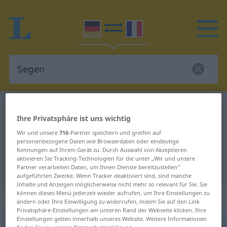
Deutsch-Französisch Wörterbuch
Segen
Ihre Privatsphäre ist uns wichtig
Deutsch-Französisch Übersetzung
Wir und unsere
716
-Partner speichern und greifen auf
für "Segen"
personenbezogene Daten wie Browserdaten oder eindeutige
Kennungen auf Ihrem Gerät zu. Durch Auswahl von Akzeptieren
aktivieren Sie Tracking-Technologien für die unter „Wir und unsere
"Segen" Französisch Übersetzung
Partner verarbeiten Daten, um Ihnen Dienste bereitzustellen“
aufgeführten Zwecke. Wenn Tracker deaktiviert sind, sind manche
Inhalte und Anzeigen möglicherweise nicht mehr so relevant für Sie. Sie
können dieses Menü jederzeit wieder aufrufen, um Ihre Einstellungen zu
„Segen“
: Maskulinum
ändern oder Ihre Einwilligung zu widerrufen, indem Sie auf den Link
Privatsphäre-Einstellungen am unteren Rand der Webseite klicken. Ihre
Einstellungen gelten innerhalb unseres Website. Weitere Informationen
Segen
[ˈzeːgən]
m
<
Segens
;
Segen
>