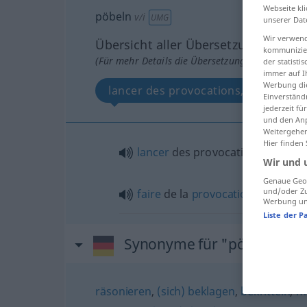
Webseite kli
pöbeln
v/i
UMG
unserer Dat
Wir verwend
Übersicht aller Übersetzungen
kommunizier
(Für mehr Details die Übersetzung anklicken/an
der statist
immer auf I
Werbung die
lancer des provocations, faire de la
Einverständ
jederzeit f
und den Anp
Weitergehen
Hier finden
lancer
des provocations
Wir und 
Genaue Geol
und/oder Zu
faire
de la
provocation
Werbung und
Liste der P
Synonyme für "pöbeln"
räsonieren
,
(sich) beklagen
,
bekritteln
,
ma