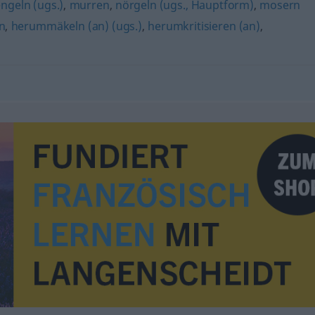
ngeln (ugs.)
,
murren
,
nörgeln (ugs., Hauptform)
,
mosern
n
,
herummäkeln (an) (ugs.)
,
herumkritisieren (an)
,