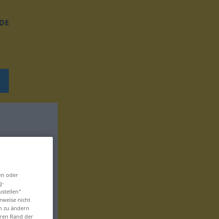
DE
en oder
g-
ustellen“
rweise nicht
en zu ändern
eren Rand der