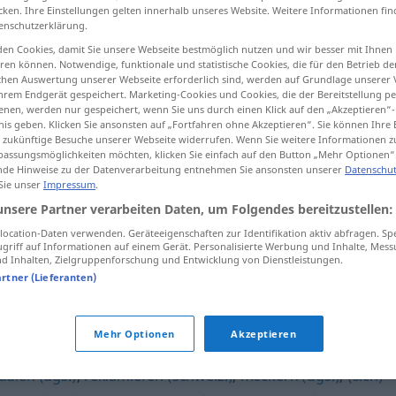
cken. Ihre Einstellungen gelten innerhalb unseres Website. Weitere Informationen fin
enschutzerklärung.
en Cookies, damit Sie unsere Webseite bestmöglich nutzen und wir besser mit Ihnen
en können. Notwendige, funktionale und statistische Cookies, die für den Betrieb d
tippen)
ischen Auswertung unserer Webseite erforderlich sind, werden auf Grundlage unserer
hrem Endgerät gespeichert. Marketing-Cookies und Cookies, die der Bereitstellung per
nen, werden nur gespeichert, wenn Sie uns durch einen Klick auf den „Akzeptieren“-
 provocation
nis geben. Klicken Sie ansonsten auf „Fortfahren ohne Akzeptieren“. Sie können Ihre 
ür zukünftige Besuche unserer Webseite widerrufen. Wenn Sie weitere Informationen 
assungsmöglichkeiten möchten, klicken Sie einfach auf den Button „Mehr Optionen“
de Hinweise zu der Datenverarbeitung entnehmen Sie ansonsten unserer
Datenschut
 Sie unser
Impressum
.
pöbeln
unsere Partner verarbeiten Daten, um Folgendes bereitzustellen:
ocation-Daten verwenden. Geräteeigenschaften zur Identifikation aktiv abfragen. Sp
griff auf Informationen auf einem Gerät. Personalisierte Werbung und Inhalte, Mes
pöbeln
 Inhalten, Zielgruppenforschung und Entwicklung von Dienstleistungen.
artner (Lieferanten)
Mehr Optionen
Akzeptieren
ulen (ugs.)
,
reklamieren (schweiz.)
,
meckern (ugs.)
,
(sich)