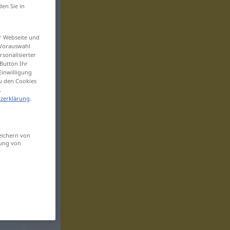
den Sie in
er Webseite und
 Vorauswahl
sonalisierter
Button Ihr
Einwilligung
zu den Cookies
.
zerklärung
.
eichern von
sung von