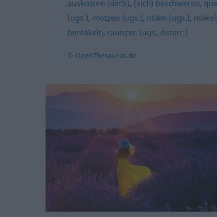
auskotzen (derb)
,
(sich) beschweren
,
que
(ugs.)
,
motzen (ugs.)
,
nölen (ugs.)
,
mäkel
bemäkeln
,
raunzen (ugs., österr.)
© OpenThesaurus.de