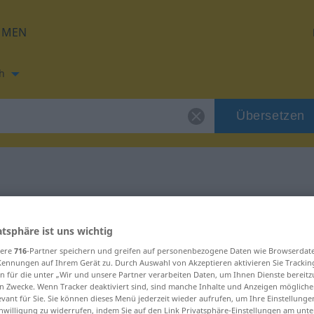
HMEN
h
Übersetzen
ung für "pöbeln"
atsphäre ist uns wichtig
ung
sere
716
-Partner speichern und greifen auf personenbezogene Daten wie Browserdat
Kennungen auf Ihrem Gerät zu. Durch Auswahl von Akzeptieren aktivieren Sie Trackin
n für die unter „Wir und unsere Partner verarbeiten Daten, um Ihnen Dienste bereitz
n Zwecke. Wenn Tracker deaktiviert sind, sind manche Inhalte und Anzeigen mögliche
evant für Sie. Sie können dieses Menü jederzeit wieder aufrufen, um Ihre Einstellung
inwilligung zu widerrufen, indem Sie auf den Link Privatsphäre-Einstellungen am unt