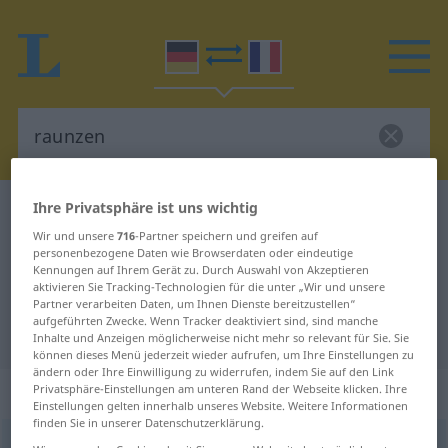
Ihre Privatsphäre ist uns wichtig
Deutsch-Französisch Wörterbuch
raunzen
Wir und unsere
716
-Partner speichern und greifen auf
Deutsch-Französisch Übersetzung
personenbezogene Daten wie Browserdaten oder eindeutige
Kennungen auf Ihrem Gerät zu. Durch Auswahl von Akzeptieren
für "raunzen"
aktivieren Sie Tracking-Technologien für die unter „Wir und unsere
Partner verarbeiten Daten, um Ihnen Dienste bereitzustellen“
aufgeführten Zwecke. Wenn Tracker deaktiviert sind, sind manche
"raunzen" Französisch Übersetzung
Inhalte und Anzeigen möglicherweise nicht mehr so relevant für Sie. Sie
können dieses Menü jederzeit wieder aufrufen, um Ihre Einstellungen zu
ändern oder Ihre Einwilligung zu widerrufen, indem Sie auf den Link
„raunzen“
: intransitives Verb
Privatsphäre-Einstellungen am unteren Rand der Webseite klicken. Ihre
Einstellungen gelten innerhalb unseres Website. Weitere Informationen
finden Sie in unserer Datenschutzerklärung.
raunzen
[ˈraʊntsən]
v/i
<
-(es)t
;
h.
>