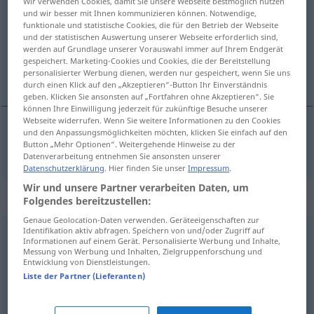
Wir verwenden Cookies, damit Sie unsere Webseite bestmöglich nutzen
und wir besser mit Ihnen kommunizieren können. Notwendige,
Übersicht aller Übersetzungen
funktionale und statistische Cookies, die für den Betrieb der Webseite
und der statistischen Auswertung unserer Webseite erforderlich sind,
(Für mehr Details die Übersetzung anklicken/antippen)
werden auf Grundlage unserer Vorauswahl immer auf Ihrem Endgerät
gespeichert. Marketing-Cookies und Cookies, die der Bereitstellung
râler
personalisierter Werbung dienen, werden nur gespeichert, wenn Sie uns
durch einen Klick auf den „Akzeptieren“-Button Ihr Einverständnis
geben. Klicken Sie ansonsten auf „Fortfahren ohne Akzeptieren“. Sie
können Ihre Einwilligung jederzeit für zukünftige Besuche unserer
Webseite widerrufen. Wenn Sie weitere Informationen zu den Cookies
und den Anpassungsmöglichkeiten möchten, klicken Sie einfach auf den
râler
raunzen
Button „Mehr Optionen“. Weitergehende Hinweise zu der
UMG
ÖSTERR
Datenverarbeitung entnehmen Sie ansonsten unserer
Datenschutzerklärung
. Hier finden Sie unser
Impressum
.
Wir und unsere Partner verarbeiten Daten, um
Synonyme für "raunzen"
Folgendes bereitzustellen:
Genaue Geolocation-Daten verwenden. Geräteeigenschaften zur
Identifikation aktiv abfragen. Speichern von und/oder Zugriff auf
Informationen auf einem Gerät. Personalisierte Werbung und Inhalte,
grollen (Hauptform)
,
murren
,
knurren
,
brummen
,
Messung von Werbung und Inhalten, Zielgruppenforschung und
Entwicklung von Dienstleistungen.
grummeln
Liste der Partner (Lieferanten)
räsonieren
,
(sich) beklagen
,
bekritteln
,
maulen (ugs.)
,