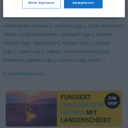
Mehr Optionen
Akzeptieren
räsonieren
,
(sich) beklagen
,
bekritteln
,
maulen (ugs.)
,
reklamieren (schweiz.)
,
meckern (ugs.)
,
(sich) auskotzen
(derb)
,
(sich) beschweren
,
quengeln (ugs.)
,
murren
,
nörgeln (ugs., Hauptform)
,
mosern (ugs.)
,
motzen
(ugs.)
,
nölen (ugs.)
,
mäkeln
,
herumkritisieren (an)
,
bemäkeln
,
pöbeln (ugs.)
,
raunzen (ugs., österr.)
© OpenThesaurus.de