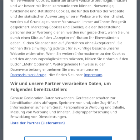
Wir verwenden Cookies, damit Sie unsere Webseite bestmöglich nutzen
und wir besser mit Ihnen kommunizieren können. Notwendige,
herummäkeln
v/i
<
-(e)le
;
sép
;
-ge-
;
h.
>
,
herummeckern
UMG
funktionale und statistische Cookies, die für den Betrieb der Webseite
und der statistischen Auswertung unserer Webseite erforderlich sind,
v/i
<
-(e)re
;
sép
;
-ge-
;
h.
>
,
herumnörgeln
v/i
<
-(e)le
;
sép
;
-
UMG
werden auf Grundlage unserer Vorauswahl immer auf Ihrem Endgerät
ge-
;
h.
>
gespeichert. Marketing-Cookies und Cookies, die der Bereitstellung
personalisierter Werbung dienen, werden nur gespeichert, wenn Sie uns
Übersicht aller Übersetzungen
durch einen Klick auf den „Akzeptieren“-Button Ihr Einverständnis
geben. Klicken Sie ansonsten auf „Fortfahren ohne Akzeptieren“. Sie
(Für mehr Details die Übersetzung anklicken/antippen)
können Ihre Einwilligung jederzeit für zukünftige Besuche unserer
Webseite widerrufen. Wenn Sie weitere Informationen zu den Cookies
n’être jamais content, râler
und den Anpassungsmöglichkeiten möchten, klicken Sie einfach auf den
Button „Mehr Optionen“. Weitergehende Hinweise zu der
Datenverarbeitung entnehmen Sie ansonsten unserer
Datenschutzerklärung
. Hier finden Sie unser
Impressum
.
Wir und unsere Partner verarbeiten Daten, um
Folgendes bereitzustellen:
n’être
jamais
content
herummäkeln
Genaue Geolocation-Daten verwenden. Geräteeigenschaften zur
Identifikation aktiv abfragen. Speichern von und/oder Zugriff auf
râler
herummäkeln
UMG
Informationen auf einem Gerät. Personalisierte Werbung und Inhalte,
Messung von Werbung und Inhalten, Zielgruppenforschung und
Entwicklung von Dienstleistungen.
Liste der Partner (Lieferanten)
Synonyme für "herummäkeln"