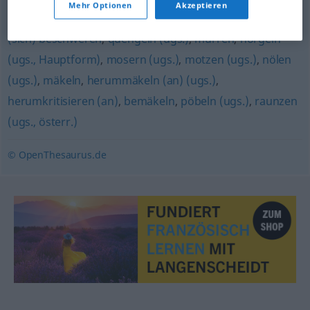
Mehr Optionen
Akzeptieren
(schweiz.)
,
meckern (ugs.)
,
(sich) auskotzen (derb)
,
(sich) beschweren
,
quengeln (ugs.)
,
murren
,
nörgeln
(ugs., Hauptform)
,
mosern (ugs.)
,
motzen (ugs.)
,
nölen
(ugs.)
,
mäkeln
,
herummäkeln (an) (ugs.)
,
herumkritisieren (an)
,
bemäkeln
,
pöbeln (ugs.)
,
raunzen
(ugs., österr.)
© OpenThesaurus.de