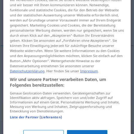
und wir besser mit Ihnen kommunizieren können. Notwendige,
funktionale und statistische Cookies, die für den Betrieb der Webseite
Übersicht aller Übersetzungen
und der statistischen Auswertung unserer Webseite erforderlich sind,
(Für mehr Details die Übersetzung anklicken/antippen)
werden auf Grundlage unserer Vorauswahl immer auf Ihrem Endgerät
gespeichert. Marketing-Cookies und Cookies, die der Bereitstellung
personalisierter Werbung dienen, werden nur gespeichert, wenn Sie uns
grogner, faire la gueule, râler
durch einen Klick auf den „Akzeptieren“-Button Ihr Einverständnis
geben. Klicken Sie ansonsten auf „Fortfahren ohne Akzeptieren“. Sie
können Ihre Einwilligung jederzeit für zukünftige Besuche unserer
Webseite widerrufen. Wenn Sie weitere Informationen zu den Cookies
und den Anpassungsmöglichkeiten möchten, klicken Sie einfach auf den
Button „Mehr Optionen“. Weitergehende Hinweise zu der
grogner
maulen
Datenverarbeitung entnehmen Sie ansonsten unserer
Datenschutzerklärung
. Hier finden Sie unser
Impressum
.
faire
la
gueule
maulen
(≈ schmollen)
UMG
Wir und unsere Partner verarbeiten Daten, um
Folgendes bereitzustellen:
râler
maulen
(≈ schimpfen)
UMG
Genaue Geolocation-Daten verwenden. Geräteeigenschaften zur
Identifikation aktiv abfragen. Speichern von und/oder Zugriff auf
Informationen auf einem Gerät. Personalisierte Werbung und Inhalte,
Messung von Werbung und Inhalten, Zielgruppenforschung und
Synonyme für "maulen"
Entwicklung von Dienstleistungen.
Liste der Partner (Lieferanten)
räsonieren
,
(sich) beklagen
,
bekritteln
,
reklamieren