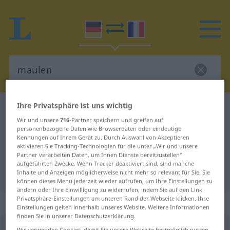
Ihre Privatsphäre ist uns wichtig
Deutsch-Französisch Wörterbuch
maulen
Wir und unsere
716
-Partner speichern und greifen auf
Deutsch-Französisch Übersetzung
personenbezogene Daten wie Browserdaten oder eindeutige
Kennungen auf Ihrem Gerät zu. Durch Auswahl von Akzeptieren
für "maulen"
aktivieren Sie Tracking-Technologien für die unter „Wir und unsere
Partner verarbeiten Daten, um Ihnen Dienste bereitzustellen“
aufgeführten Zwecke. Wenn Tracker deaktiviert sind, sind manche
"maulen" Französisch Übersetzung
Inhalte und Anzeigen möglicherweise nicht mehr so relevant für Sie. Sie
können dieses Menü jederzeit wieder aufrufen, um Ihre Einstellungen zu
ändern oder Ihre Einwilligung zu widerrufen, indem Sie auf den Link
Privatsphäre-Einstellungen am unteren Rand der Webseite klicken. Ihre
„maulen“
: intransitives Verb
Einstellungen gelten innerhalb unseres Website. Weitere Informationen
finden Sie in unserer Datenschutzerklärung.
maulen
v/i
UMG
PEJ
Wir verwenden Cookies, damit Sie unsere Webseite bestmöglich nutzen