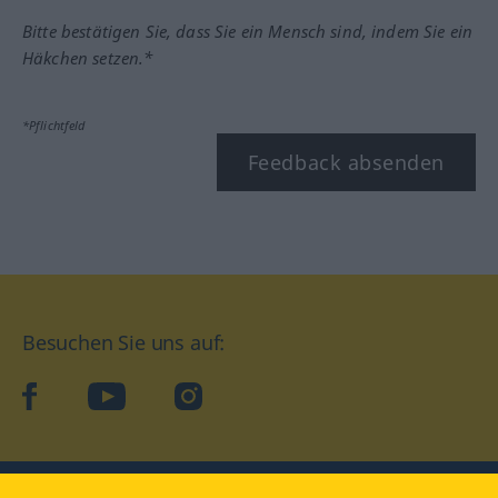
Bitte bestätigen Sie, dass Sie ein Mensch sind, indem Sie ein
Häkchen setzen.*
*Pflichtfeld
Feedback absenden
Besuchen Sie uns auf:
facebook
YouTube
Instagram