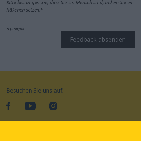
Bitte bestätigen Sie, dass Sie ein Mensch sind, indem Sie ein
Häkchen setzen.*
*Pflichtfeld
Feedback absenden
Besuchen Sie uns auf:
facebook
YouTube
Instagram