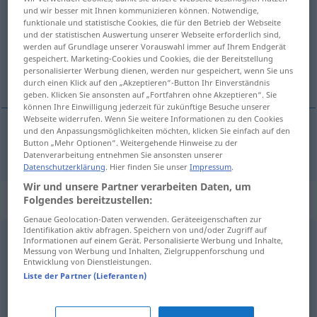
und wir besser mit Ihnen kommunizieren können. Notwendige,
funktionale und statistische Cookies, die für den Betrieb der Webseite
Übersicht aller Übersetzungen
und der statistischen Auswertung unserer Webseite erforderlich sind,
(Für mehr Details die Übersetzung anklicken/antippen)
werden auf Grundlage unserer Vorauswahl immer auf Ihrem Endgerät
gespeichert. Marketing-Cookies und Cookies, die der Bereitstellung
personalisierter Werbung dienen, werden nur gespeichert, wenn Sie uns
râler
durch einen Klick auf den „Akzeptieren“-Button Ihr Einverständnis
geben. Klicken Sie ansonsten auf „Fortfahren ohne Akzeptieren“. Sie
können Ihre Einwilligung jederzeit für zukünftige Besuche unserer
Webseite widerrufen. Wenn Sie weitere Informationen zu den Cookies
und den Anpassungsmöglichkeiten möchten, klicken Sie einfach auf den
Button „Mehr Optionen“. Weitergehende Hinweise zu der
râler
motzen
UMG
Datenverarbeitung entnehmen Sie ansonsten unserer
Datenschutzerklärung
. Hier finden Sie unser
Impressum
.
Wir und unsere Partner verarbeiten Daten, um
Synonyme für "motzen"
Folgendes bereitzustellen:
Genaue Geolocation-Daten verwenden. Geräteeigenschaften zur
Identifikation aktiv abfragen. Speichern von und/oder Zugriff auf
Informationen auf einem Gerät. Personalisierte Werbung und Inhalte,
schimpfen
,
fluchen
,
zetern
,
wettern (ugs.)
,
schnauzen
Messung von Werbung und Inhalten, Zielgruppenforschung und
Entwicklung von Dienstleistungen.
(ugs.)
Liste der Partner (Lieferanten)
räsonieren
,
(sich) beklagen
,
bekritteln
,
maulen (ugs.)
,