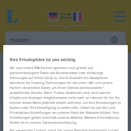
Ihre Privatsphäre ist uns wichtig
Deutsch-Französisch Wörterbuch
motzen
Wir und unsere
716
-Partner speichern und greifen auf
Deutsch-Französisch Übersetzung
personenbezogene Daten wie Browserdaten oder eindeutige
Kennungen auf Ihrem Gerät zu. Durch Auswahl von Akzeptieren
für "motzen"
aktivieren Sie Tracking-Technologien für die unter „Wir und unsere
Partner verarbeiten Daten, um Ihnen Dienste bereitzustellen“
aufgeführten Zwecke. Wenn Tracker deaktiviert sind, sind manche
"motzen" Französisch Übersetzung
Inhalte und Anzeigen möglicherweise nicht mehr so relevant für Sie. Sie
können dieses Menü jederzeit wieder aufrufen, um Ihre Einstellungen zu
ändern oder Ihre Einwilligung zu widerrufen, indem Sie auf den Link
Privatsphäre-Einstellungen am unteren Rand der Webseite klicken. Ihre
„motzen“
: intransitives Verb
Einstellungen gelten innerhalb unseres Website. Weitere Informationen
finden Sie in unserer Datenschutzerklärung.
motzen
[ˈmɔtsən]
v/i
<
e̸s̸
>
Wir verwenden Cookies, damit Sie unsere Webseite bestmöglich nutzen
UMG