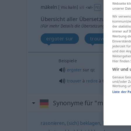
Webseite kli
mäkeln
[ˈmɛːkəln]
v/i
<
e̸
>
PEJ
unserer Dat
Wir verwend
Übersicht aller Übersetzungen
kommunizier
(Für mehr Details die Übersetzung anklicken/an
der statist
immer auf I
Werbung die
ergoter sur
trouver à redire 
Einverständ
jederzeit f
und den Anp
Weitergehen
Beispiele
Hier finden
Wir und 
ergoter
sur
qc
Genaue Geol
trouver
à
redire
à tout
und/oder Zu
Werbung und
Liste der P
Synonyme für "mäkeln"
räsonieren
,
(sich) beklagen
,
bekritteln
,
ma