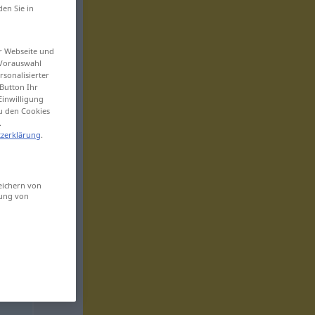
den Sie in
er Webseite und
 Vorauswahl
sonalisierter
Button Ihr
Einwilligung
zu den Cookies
.
zerklärung
.
eichern von
sung von