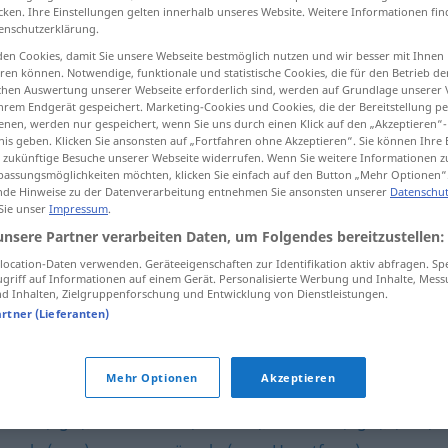
cken. Ihre Einstellungen gelten innerhalb unseres Website. Weitere Informationen fin
enschutzerklärung.
en Cookies, damit Sie unsere Webseite bestmöglich nutzen und wir besser mit Ihnen
en können. Notwendige, funktionale und statistische Cookies, die für den Betrieb d
tippen)
ischen Auswertung unserer Webseite erforderlich sind, werden auf Grundlage unserer
hrem Endgerät gespeichert. Marketing-Cookies und Cookies, die der Bereitstellung per
nen, werden nur gespeichert, wenn Sie uns durch einen Klick auf den „Akzeptieren“-
à tout
nis geben. Klicken Sie ansonsten auf „Fortfahren ohne Akzeptieren“. Sie können Ihre 
ür zukünftige Besuche unserer Webseite widerrufen. Wenn Sie weitere Informationen 
assungsmöglichkeiten möchten, klicken Sie einfach auf den Button „Mehr Optionen“
de Hinweise zu der Datenverarbeitung entnehmen Sie ansonsten unserer
Datenschut
 Sie unser
Impressum
.
unsere Partner verarbeiten Daten, um Folgendes bereitzustellen:
an
etwas
mäkeln
(
DAT
)
ocation-Daten verwenden. Geräteeigenschaften zur Identifikation aktiv abfragen. Sp
an allem mäkeln
griff auf Informationen auf einem Gerät. Personalisierte Werbung und Inhalte, Mes
 Inhalten, Zielgruppenforschung und Entwicklung von Dienstleistungen.
artner (Lieferanten)
Mehr Optionen
Akzeptieren
ulen (ugs.)
,
reklamieren (schweiz.)
,
meckern (ugs.)
,
(sich)