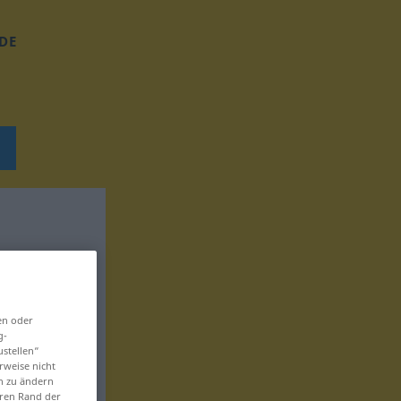
DE
en oder
g-
ustellen“
rweise nicht
en zu ändern
eren Rand der