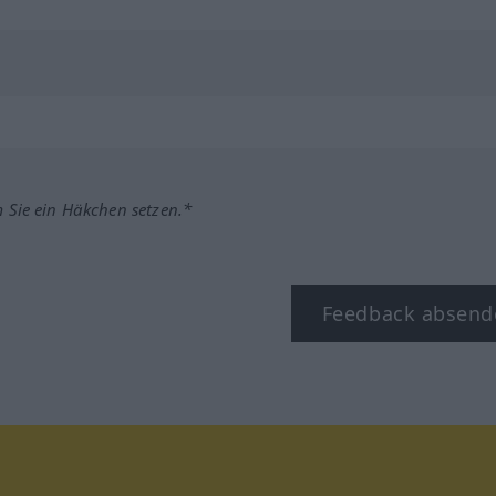
m Sie ein Häkchen setzen.*
Feedback absend