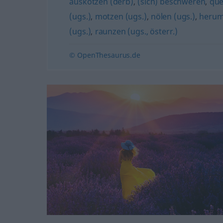
auskotzen (derb)
,
(sich) beschweren
,
que
(ugs.)
,
motzen (ugs.)
,
nölen (ugs.)
,
herum
(ugs.)
,
raunzen (ugs., österr.)
© OpenThesaurus.de