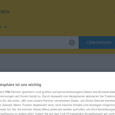
HMEN
h
Übersetzen
ung für "mäkeln"
atsphäre ist uns wichtig
zung
sere
716
-Partner speichern und greifen auf personenbezogene Daten wie Browserdat
Kennungen auf Ihrem Gerät zu. Durch Auswahl von Akzeptieren aktivieren Sie Trackin
n für die unter „Wir und unsere Partner verarbeiten Daten, um Ihnen Dienste bereitz
n Zwecke. Wenn Tracker deaktiviert sind, sind manche Inhalte und Anzeigen mögliche
b
evant für Sie. Sie können dieses Menü jederzeit wieder aufrufen, um Ihre Einstellung
inwilligung zu widerrufen, indem Sie auf den Link Privatsphäre-Einstellungen am unt