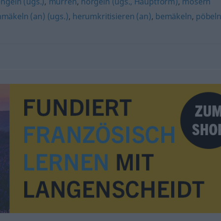
ngeln (ugs.)
,
murren
,
nörgeln (ugs., Hauptform)
,
mosern
mäkeln (an) (ugs.)
,
herumkritisieren (an)
,
bemäkeln
,
pöbel