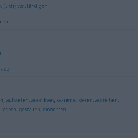
)
,
(sich) verständigen
men
n
fädeln
en
,
aufstellen
,
anordnen
,
systematisieren
,
aufreihen
,
liedern
,
gestalten
,
einrichten