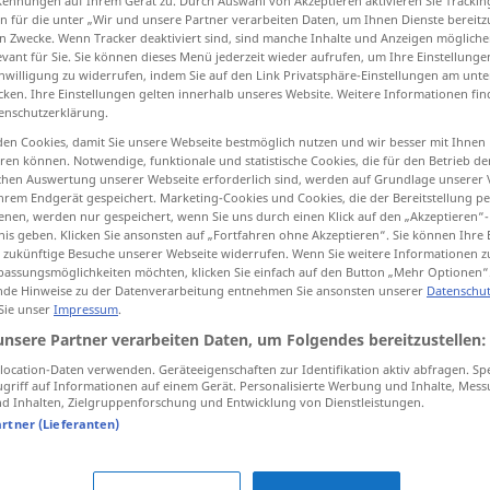
Kennungen auf Ihrem Gerät zu. Durch Auswahl von Akzeptieren aktivieren Sie Trackin
n für die unter „Wir und unsere Partner verarbeiten Daten, um Ihnen Dienste bereitz
n Zwecke. Wenn Tracker deaktiviert sind, sind manche Inhalte und Anzeigen mögliche
evant für Sie. Sie können dieses Menü jederzeit wieder aufrufen, um Ihre Einstellung
inwilligung zu widerrufen, indem Sie auf den Link Privatsphäre-Einstellungen am unt
cken. Ihre Einstellungen gelten innerhalb unseres Website. Weitere Informationen fin
tippen)
enschutzerklärung.
en Cookies, damit Sie unsere Webseite bestmöglich nutzen und wir besser mit Ihnen
en können. Notwendige, funktionale und statistische Cookies, die für den Betrieb d
ischen Auswertung unserer Webseite erforderlich sind, werden auf Grundlage unserer
hrem Endgerät gespeichert. Marketing-Cookies und Cookies, die der Bereitstellung per
nen, werden nur gespeichert, wenn Sie uns durch einen Klick auf den „Akzeptieren“-
nis geben. Klicken Sie ansonsten auf „Fortfahren ohne Akzeptieren“. Sie können Ihre 
arrangieren
a.
MUS
ür zukünftige Besuche unserer Webseite widerrufen. Wenn Sie weitere Informationen 
assungsmöglichkeiten möchten, klicken Sie einfach auf den Button „Mehr Optionen“
de Hinweise zu der Datenverarbeitung entnehmen Sie ansonsten unserer
Datenschut
arrangieren
Fest
 Sie unser
Impressum
.
unsere Partner verarbeiten Daten, um Folgendes bereitzustellen:
ocation-Daten verwenden. Geräteeigenschaften zur Identifikation aktiv abfragen. Sp
erb
griff auf Informationen auf einem Gerät. Personalisierte Werbung und Inhalte, Mes
 Inhalten, Zielgruppenforschung und Entwicklung von Dienstleistungen.
artner (Lieferanten)