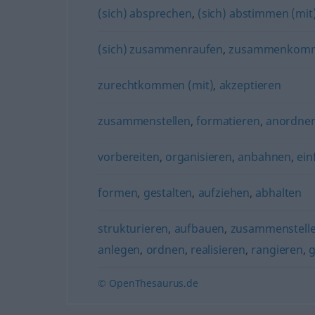
(sich) absprechen
,
(sich) abstimmen (mit
(sich) zusammenraufen
,
zusammenkom
zurechtkommen (mit)
,
akzeptieren
zusammenstellen
,
formatieren
,
anordne
vorbereiten
,
organisieren
,
anbahnen
,
ein
formen
,
gestalten
,
aufziehen
,
abhalten
strukturieren
,
aufbauen
,
zusammenstell
anlegen
,
ordnen
,
realisieren
,
rangieren
,
g
© OpenThesaurus.de