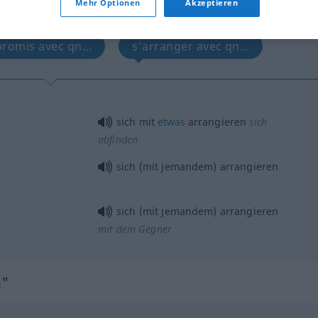
Mehr Optionen
Akzeptieren
tippen)
romis avec qn...
s’arranger avec qn...
sich mit
etwas
arrangieren
sich
abfinden
sich (mit jemandem) arrangieren
sich (mit jemandem) arrangieren
mit dem Gegner
n"