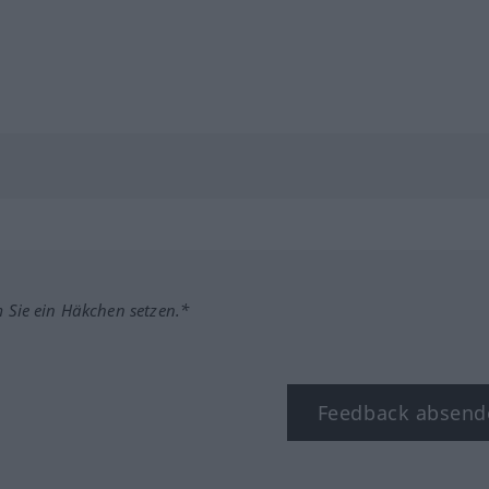
m Sie ein Häkchen setzen.*
Feedback absend