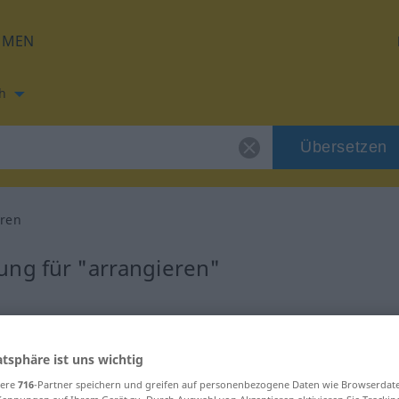
HMEN
h
Übersetzen
eren
ung für "arrangieren"
rsetzung
atsphäre ist uns wichtig
Verb
sere
716
-Partner speichern und greifen auf personenbezogene Daten wie Browserdat