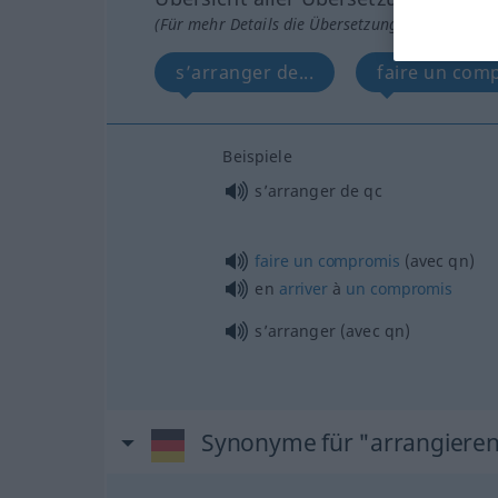
(Für mehr Details die Übersetzung anklicken/an
s’arranger de...
faire un comp
Beispiele
s’arranger de
qc
faire
un
compromis
(avec
qn
)
en
arriver
à
un
compromis
s’arranger (avec
qn
)
Synonyme für "arrangiere