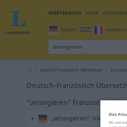
WÖRTERBUCH
SHOP
UNTERNE
Deutsch
Französisc
Deutsch-Französisch Wörterbuch
arrangi
Deutsch-Französisch Übersetz
"arrangieren" Französisch Übe
Ihre Priv
„arrangieren“
: transitives 
Wir und un