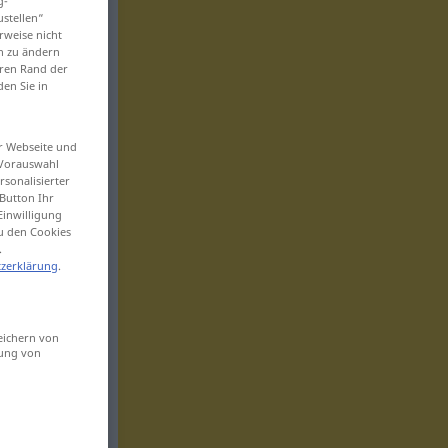
g-
ustellen“
rweise nicht
en zu ändern
eren Rand der
den Sie in
er Webseite und
 Vorauswahl
sonalisierter
Button Ihr
Einwilligung
zu den Cookies
.
zerklärung
.
eichern von
sung von