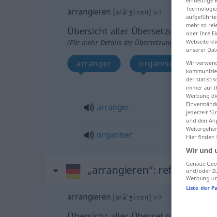
eindeutige 
Technologie
arrangieren
[arãˈʒiːrən]
v/t
aufgeführte
mehr so rel
Übersicht aller Übersetzungen
oder Ihre E
Webseite kli
(Für mehr Details die Übersetzung anklicken/an
unserer Dat
arranger
organiser
Wir verwend
kommunizier
der statist
immer auf I
Werbung die
Einverständ
arranger
jederzeit f
und den Anp
Weitergehen
organiser
Hier finden
Wir und 
Genaue Geol
„arrangieren“
: reflexives V
und/oder Zu
Werbung und
Liste der P
arrangieren
[arãˈʒiːrən]
v/r
Übersicht aller Übersetzungen