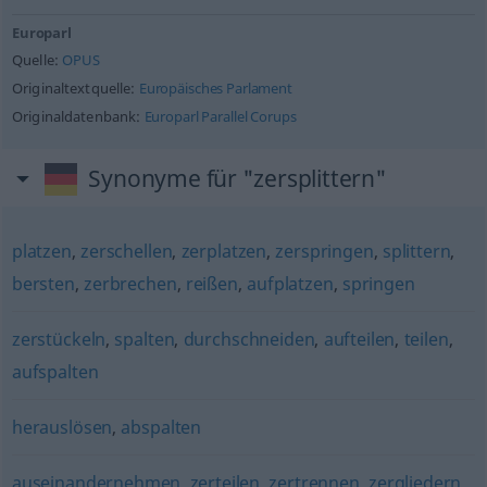
Europarl
Quelle:
OPUS
Originaltextquelle:
Europäisches Parlament
Originaldatenbank:
Europarl Parallel Corups
Synonyme für "zersplittern"
platzen
,
zerschellen
,
zerplatzen
,
zerspringen
,
splittern
,
bersten
,
zerbrechen
,
reißen
,
aufplatzen
,
springen
zerstückeln
,
spalten
,
durchschneiden
,
aufteilen
,
teilen
,
aufspalten
herauslösen
,
abspalten
auseinandernehmen
,
zerteilen
,
zertrennen
,
zergliedern
,