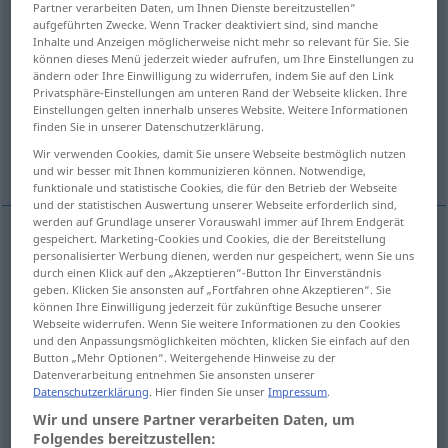
Partner verarbeiten Daten, um Ihnen Dienste bereitzustellen“
aufgeführten Zwecke. Wenn Tracker deaktiviert sind, sind manche
Übersicht aller Übersetzungen
Inhalte und Anzeigen möglicherweise nicht mehr so relevant für Sie. Sie
können dieses Menü jederzeit wieder aufrufen, um Ihre Einstellungen zu
(Für mehr Details die Übersetzung anklicken/antippen)
ändern oder Ihre Einwilligung zu widerrufen, indem Sie auf den Link
Privatsphäre-Einstellungen am unteren Rand der Webseite klicken. Ihre
split
shatter
splinter, fragment
Einstellungen gelten innerhalb unseres Website. Weitere Informationen
finden Sie in unserer Datenschutzerklärung.
Wir verwenden Cookies, damit Sie unsere Webseite bestmöglich nutzen
Weitere Beispiele...
und wir besser mit Ihnen kommunizieren können. Notwendige,
funktionale und statistische Cookies, die für den Betrieb der Webseite
und der statistischen Auswertung unserer Webseite erforderlich sind,
werden auf Grundlage unserer Vorauswahl immer auf Ihrem Endgerät
gespeichert. Marketing-Cookies und Cookies, die der Bereitstellung
personalisierter Werbung dienen, werden nur gespeichert, wenn Sie uns
split
zersplittern
Baum, Mast etc
durch einen Klick auf den „Akzeptieren“-Button Ihr Einverständnis
geben. Klicken Sie ansonsten auf „Fortfahren ohne Akzeptieren“. Sie
können Ihre Einwilligung jederzeit für zukünftige Besuche unserer
Webseite widerrufen. Wenn Sie weitere Informationen zu den Cookies
shatter
zersplittern
Spiegel, Glas etc
und den Anpassungsmöglichkeiten möchten, klicken Sie einfach auf den
Button „Mehr Optionen“. Weitergehende Hinweise zu der
Datenverarbeitung entnehmen Sie ansonsten unserer
Datenschutzerklärung
. Hier finden Sie unser
Impressum
.
splinter
zersplittern
Gruppe, Familie, Staat etc
Wir und unsere Partner verarbeiten Daten, um
Folgendes bereitzustellen:
FIG