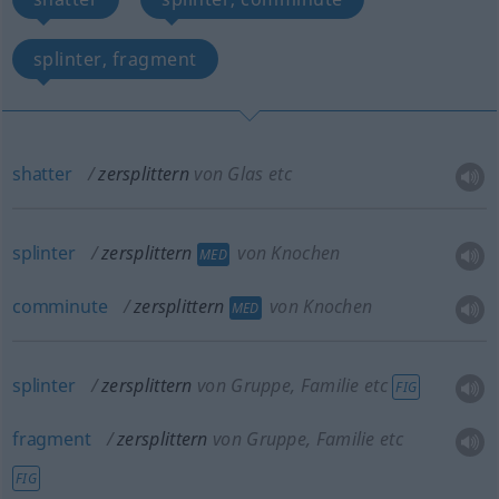
splinter, fragment
shatter
zersplittern
von Glas etc
splinter
zersplittern
von Knochen
MED
comminute
zersplittern
von Knochen
MED
splinter
zersplittern
von Gruppe, Familie etc
FIG
fragment
zersplittern
von Gruppe, Familie etc
FIG