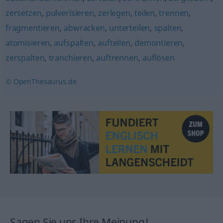
zersetzen
,
pulverisieren
,
zerlegen
,
teilen
,
trennen
,
fragmentieren
,
abwracken
,
unterteilen
,
spalten
,
atomisieren
,
aufspalten
,
aufteilen
,
demontieren
,
zerspalten
,
tranchieren
,
auftrennen
,
auflösen
© OpenThesaurus.de
Sagen Sie uns Ihre Meinung!