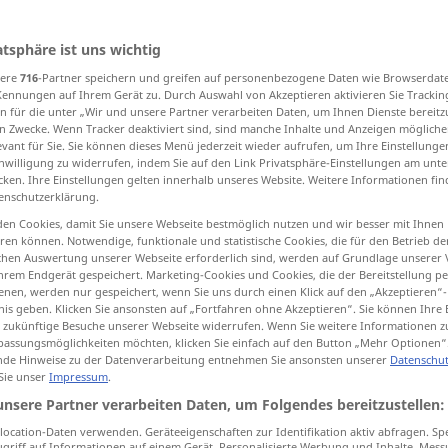
atsphäre ist uns wichtig
sere
716
-Partner speichern und greifen auf personenbezogene Daten wie Browserdat
tippen)
Kennungen auf Ihrem Gerät zu. Durch Auswahl von Akzeptieren aktivieren Sie Trackin
n für die unter „Wir und unsere Partner verarbeiten Daten, um Ihnen Dienste bereitz
all, Abbruch
Überrest, Stück
n Zwecke. Wenn Tracker deaktiviert sind, sind manche Inhalte und Anzeigen mögliche
evant für Sie. Sie können dieses Menü jederzeit wieder aufrufen, um Ihre Einstellung
inwilligung zu widerrufen, indem Sie auf den Link Privatsphäre-Einstellungen am unt
cken. Ihre Einstellungen gelten innerhalb unseres Website. Weitere Informationen fin
enschutzerklärung.
en Cookies, damit Sie unsere Webseite bestmöglich nutzen und wir besser mit Ihnen
en können. Notwendige, funktionale und statistische Cookies, die für den Betrieb d
ischen Auswertung unserer Webseite erforderlich sind, werden auf Grundlage unserer
fragment
part
hrem Endgerät gespeichert. Marketing-Cookies und Cookies, die der Bereitstellung per
nen, werden nur gespeichert, wenn Sie uns durch einen Klick auf den „Akzeptieren“-
nis geben. Klicken Sie ansonsten auf „Fortfahren ohne Akzeptieren“. Sie können Ihre 
ür zukünftige Besuche unserer Webseite widerrufen. Wenn Sie weitere Informationen 
fragment
of vase, glass
assungsmöglichkeiten möchten, klicken Sie einfach auf den Button „Mehr Optionen“
de Hinweise zu der Datenverarbeitung entnehmen Sie ansonsten unserer
Datenschut
 Sie unser
Impressum
.
fragment
BERGB
unsere Partner verarbeiten Daten, um Folgendes bereitzustellen:
ocation-Daten verwenden. Geräteeigenschaften zur Identifikation aktiv abfragen. Sp
griff auf Informationen auf einem Gerät. Personalisierte Werbung und Inhalte, Mes