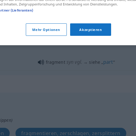
 Inhalten, Zielgruppenforschung und Entwicklung von Dienstleistungen.
fragment
leftover, remainder
artner (Lieferanten)
Mehr Optionen
Akzeptieren
fragment
MIL
syn vgl.
part
fragment
→ siehe „
“
tippen)
en
fragmentieren, zerschlagen, zersplittern