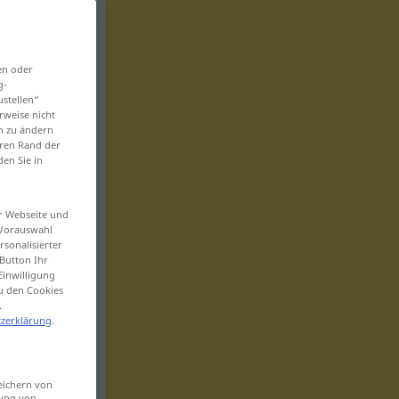
en oder
g-
ustellen“
rweise nicht
en zu ändern
eren Rand der
den Sie in
er Webseite und
 Vorauswahl
sonalisierter
Button Ihr
Einwilligung
zu den Cookies
.
zerklärung
.
eichern von
sung von