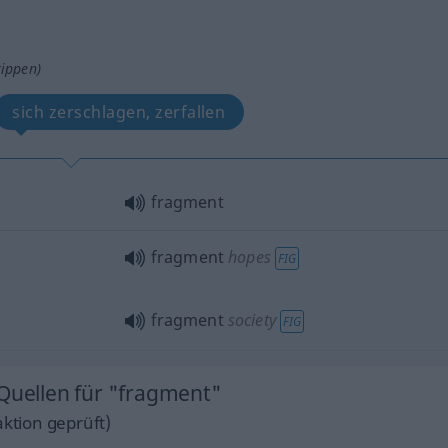
tippen)
sich zerschlagen, zerfallen
fragment
fragment
hopes
FIG
fragment
society
FIG
 Quellen für "fragment"
ktion geprüft)