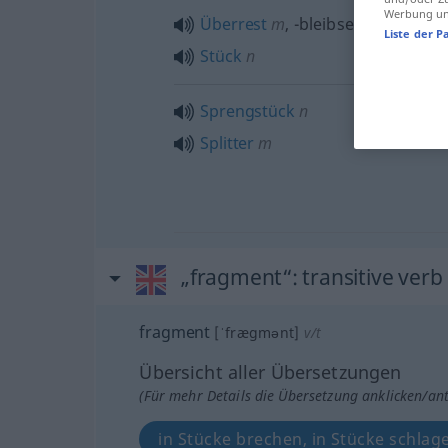
Werbung und
Überrest
m
,
-bleibsel
n
Liste der P
Stück
n
Sprengstück
n
Splitter
m
„fragment“
: transitive verb
fragment
[ˈfrægmənt]
v/t
Übersicht aller Übersetzungen
(Für mehr Details die Übersetzung anklicken/an
in Stücke brechen, in Stücke schlag