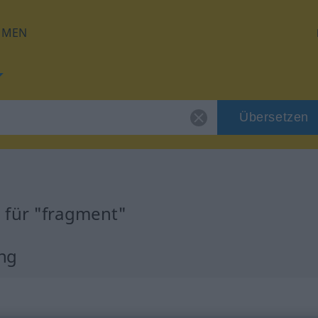
HMEN
Übersetzen
 für "fragment"
ng