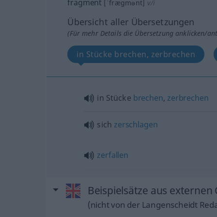
fragment
[ˈfrægmənt]
v/i
Übersicht aller Übersetzungen
(Für mehr Details die Übersetzung anklicken/an
in Stücke brechen, zerbrechen
in Stücke
brechen
,
zerbrechen
sich
zerschlagen
zerfallen
Beispielsätze aus externen
(nicht von der Langenscheidt Reda